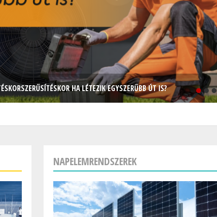
TÉSKORSZERŰSÍTÉSKOR HA LÉTEZIK EGYSZERŰBB ÚT IS?
NAPELEMRENDSZEREK