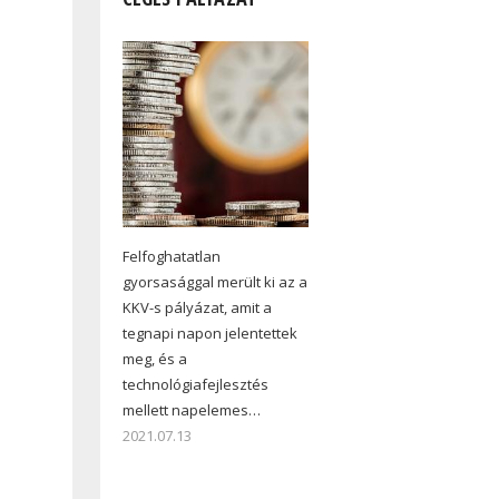
Felfoghatatlan
gyorsasággal merült ki az a
KKV-s pályázat, amit a
tegnapi napon jelentettek
meg, és a
technológiafejlesztés
mellett napelemes…
2021.07.13