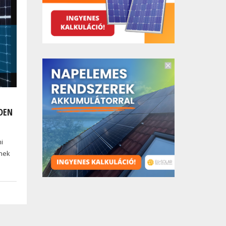
DEN
mi
tnek