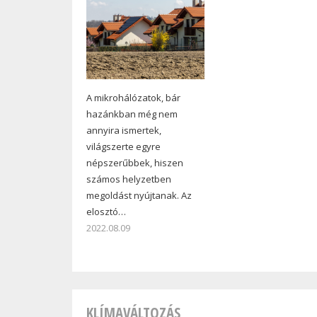
A mikrohálózatok, bár
hazánkban még nem
annyira ismertek,
világszerte egyre
népszerűbbek, hiszen
számos helyzetben
megoldást nyújtanak. Az
elosztó…
2022.08.09
KLÍMAVÁLTOZÁS