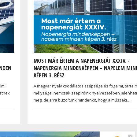
MOST MÁR ÉRTEM A NAPENERGIÁT XXXIV. -
INDEN
NAPENERGIA MINDENKÉPPEN – NAPELEM MIN
KÉPEN 3. RÉSZ
lmi
A magyar nyelv csodálatos szépsége és fogalmi, tartal
etnek
mélységei nemcsak szépíróink nyelvezetében jelenhe
meg, de arra buzdítunk mindenkit, hogy a műszaki…