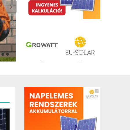
HŐSZIVATTYÚ KISOKOS: A TISZTA ÉS OKOS FŰTÉS, MINDEN
1
2
3
4
5