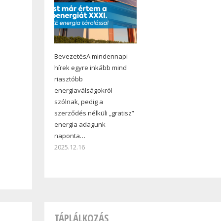
BevezetésA mindennapi
hírek egyre inkább mind
riasztóbb
energiaválságokról
szólnak, pedig a
szerződés nélküli „gratisz”
energia adagunk
naponta…
2025.12.16
TÁPLÁLKOZÁS