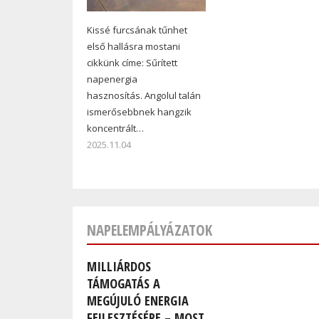
Kissé furcsának tűnhet
első hallásra mostani
cikkünk címe: Sűrített
napenergia
hasznosítás. Angolul talán
ismerősebbnek hangzik
koncentrált…
2025.11.04
NAPELEMPÁLYÁZATOK
MILLIÁRDOS
TÁMOGATÁS A
MEGÚJULÓ ENERGIA
FEJLESZTÉSÉRE – MOST