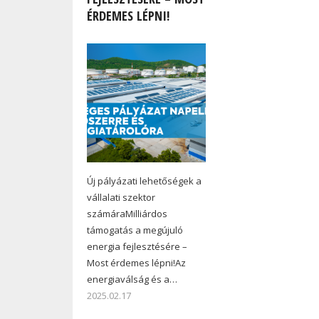
ÉRDEMES LÉPNI!
Új pályázati lehetőségek a
vállalati szektor
számáraMilliárdos
támogatás a megújuló
energia fejlesztésére –
Most érdemes lépni!Az
energiaválság és a…
2025.02.17