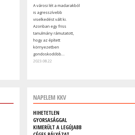
A városi lét a madarakból
is agresszívebb
viselkedést vált ki.
Azonban egy friss
tanulmány rámutatott,
hogy az épített
környezetben
gondoskodóbb…
2023.08.22
NAPELEM KKV
HIHETETLEN
GYORSASÁGGAL
KIMERÜLT A LEGÚJABB
CÉGES PÁLYÁZAT