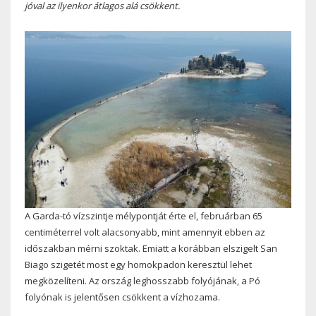
jóval az ilyenkor átlagos alá csökkent.
A Garda-tó vízszintje mélypontját érte el, februárban 65
centiméterrel volt alacsonyabb, mint amennyit ebben az
időszakban mérni szoktak. Emiatt a korábban elszigelt San
Biago szigetét most egy homokpadon keresztül lehet
megközelíteni. Az ország leghosszabb folyójának, a Pó
folyónak is jelentősen csökkent a vízhozama.