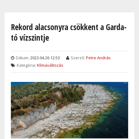
Skip
to
main
Rekord alacsonyra csökkent a Garda-
content
tó vízszintje
Dátum:
2023.04.26 12:53
Szerző:
Petre András
Kategória:
Klímaváltozás