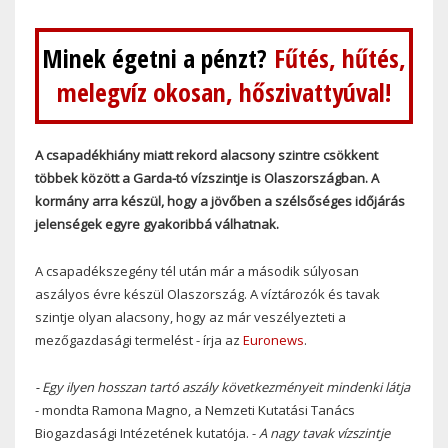
Minek égetni a pénzt?
Fűtés, hűtés,
melegvíz okosan, hőszivattyúval!
A csapadékhiány miatt rekord alacsony szintre csökkent
többek között a Garda-tó vízszintje is Olaszországban. A
kormány arra készül, hogy a jövőben a szélsőséges időjárás
jelenségek egyre gyakoribbá válhatnak.
A csapadékszegény tél után már a második súlyosan
aszályos évre készül Olaszország. A víztározók és tavak
szintje olyan alacsony, hogy az már veszélyezteti a
mezőgazdasági termelést - írja az
Euronews
.
- Egy ilyen hosszan tartó aszály következményeit mindenki látja
- mondta Ramona Magno, a Nemzeti Kutatási Tanács
Biogazdasági Intézetének kutatója. -
A nagy tavak vízszintje