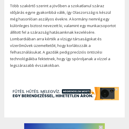
Több szakértő szerint a jövőben a szokatlanul száraz
időjárás egyre gyakoribbá válik, így Olaszország is készül
még hasonlóan aszályos évekre. A kormány nemrég egy
különleges biztost nevezett ki, valamint egy munkacsoportot
állított fel a szárazság hatásainknak kezelésére.
Lombardiában arra kérték a vízügyi társaságokat és
vízerőművek üzemeltetőit, hogy korlátozzák a
felhasználásukat. A gazdák pedig precíziós öntözési
technológiákba fektetnek, hogy így spóroljanak a vízzel a
legszárazabb évszakokban.