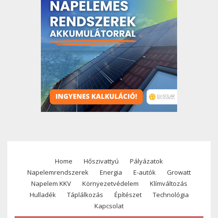
Home
Hőszivattyú
Pályázatok
Footer
Napelemrendszerek
Energia
E-autók
Growatt
menu
Napelem KKV
Környezetvédelem
Klímváltozás
Hulladék
Táplálkozás
Építészet
Technológia
Kapcsolat