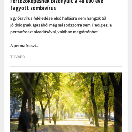
Fertőzőképesnek bizonyult a 48 000 éve
fagyott zombivírus
Egy ősi vírus feléledése első hallásra nem hangzik túl
jó dolognak. Igazából még másodszorra sem. Pedig ez, a
permafroszt olvadásával, valóban megtörténhet.
A permafroszt…
TOVÁBB