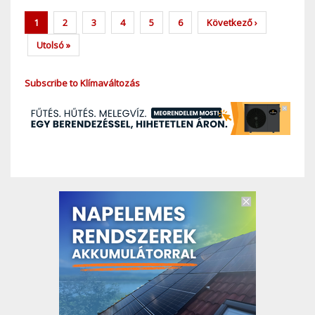
Pagination
Current
1
Page
2
Page
3
Page
4
Page
5
Page
6
Next
Következő ›
page
page
Last
Utolsó »
page
Subscribe to Klímaváltozás