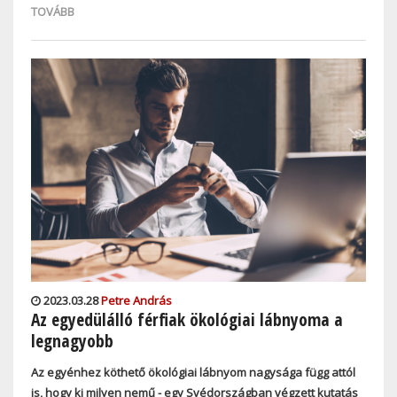
TOVÁBB
2023.03.28
Petre András
Az egyedülálló férfiak ökológiai lábnyoma a
legnagyobb
Az egyénhez köthető ökológiai lábnyom nagysága függ attól
is, hogy ki milyen nemű - egy Svédországban végzett kutatás