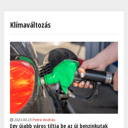
Skip
to
main
Klímaváltozás
content
2023.03.23
Petre András
Egy újabb város tiltja be az új benzinkutak