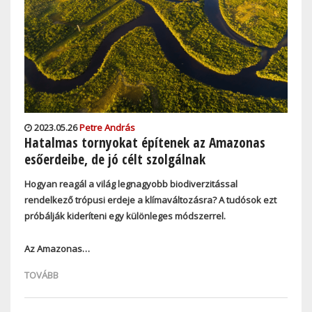
2023.05.26
Petre András
Hatalmas tornyokat építenek az Amazonas
esőerdeibe, de jó célt szolgálnak
Hogyan reagál a világ legnagyobb biodiverzitással
rendelkező trópusi erdeje a klímaváltozásra? A tudósok ezt
próbálják kideríteni egy különleges módszerrel.
Az Amazonas…
TOVÁBB