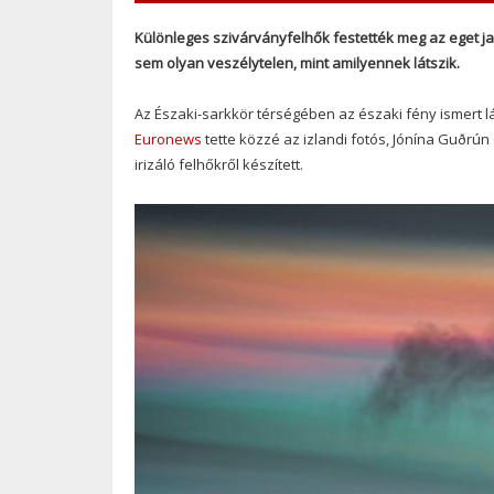
Különleges szivárványfelhők festették meg az eget jan
sem olyan veszélytelen, mint amilyennek látszik.
Az Északi-sarkkör térségében az északi fény ismert lá
Euronews
tette közzé az izlandi fotós, Jónína Guðrún
irizáló felhőkről készített.