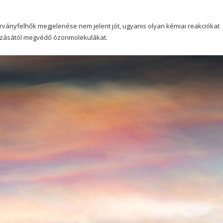
rványfelhők megjelenése nem jelent jót, ugyanis olyan kémiai reakciókat
árzásától megvédő ózonmolekulákat.