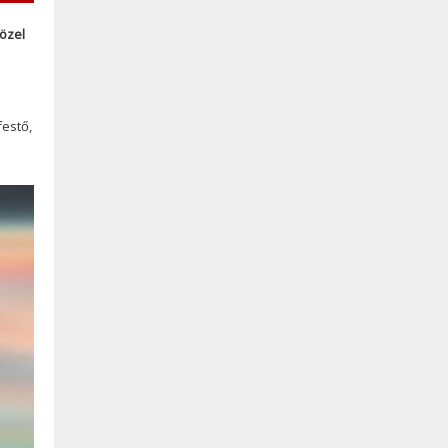
közel
festő,