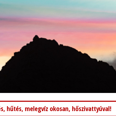
s, hűtés, melegvíz okosan, hőszivattyúval!