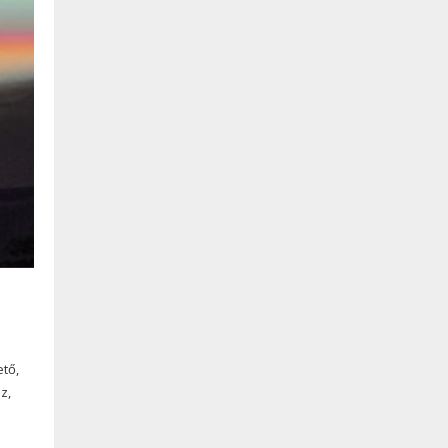
ető,
z,