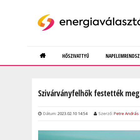
Skip
to
main
content
Main
HŐSZIVATTYÚ
NAPELEMRENDSZ
navigation
Szivárványfelhők festették meg 
Dátum:
2023.02.10 14:54
Szerző:
Petre András