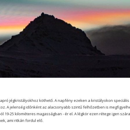
 apró jégkristályokhoz köthető. A napfény ezeken a kristályokon speciális
koz. A jelenség időnként az alacsonyabb szintű felhőzetben is megfigyelh
ól 19-25 kilométeres magasságban - ér el. A légkör ezen rétege igen szára
k, ami ritkán fordul elő.