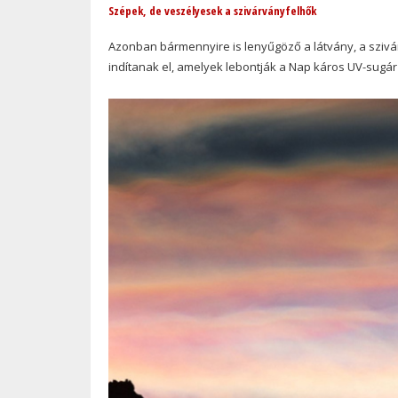
Szépek, de veszélyesek a szivárványfelhők
Azonban bármennyire is lenyűgöző a látvány, a szivá
indítanak el, amelyek lebontják a Nap káros UV-sug