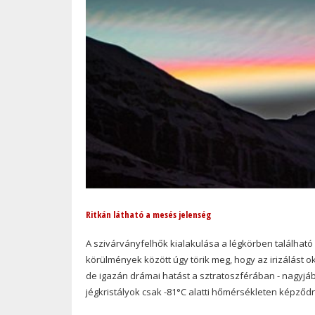
Ritkán látható a mesés jelenség
A szivárványfelhők kialakulása a légkörben található
körülmények között úgy törik meg, hogy az irizálást o
de igazán drámai hatást a sztratoszférában - nagyjáb
jégkristályok csak -81°C alatti hőmérsékleten képződne