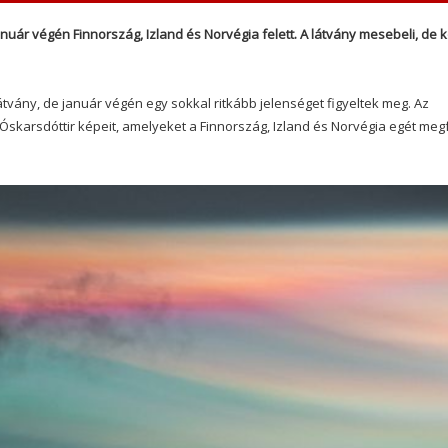
uár végén Finnország, Izland és Norvégia felett. A látvány mesebeli, de 
tvány, de január végén egy sokkal ritkább jelenséget figyeltek meg. Az
 Óskarsdóttir képeit, amelyeket a Finnország, Izland és Norvégia egét meg