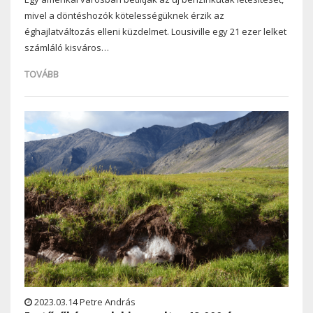
mivel a döntéshozók kötelességüknek érzik az
éghajlatváltozás elleni küzdelmet. Lousiville egy 21 ezer lelket
számláló kisváros…
TOVÁBB
2023.03.14 Petre András