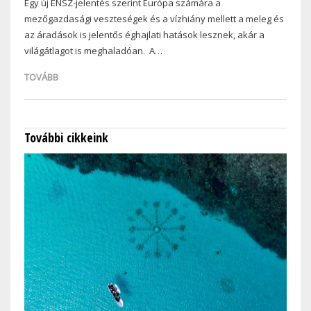
Egy új ENSZ-jelentés szerint Európa számára a
mezőgazdasági veszteségek és a vízhiány mellett a meleg és
az áradások is jelentős éghajlati hatások lesznek, akár a
világátlagot is meghaladóan. A…
TOVÁBB
További cikkeink