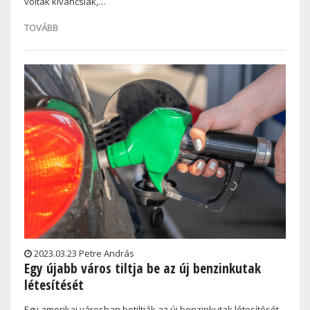
voltak kíváncsiak,…
TOVÁBB
2023.03.23 Petre András
Egy újabb város tiltja be az új benzinkutak
létesítését
Egy amerikai városban betiltják az új benzinkutak létesítését,