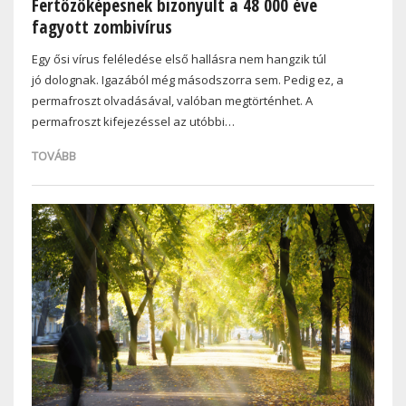
Fertőzőképesnek bizonyult a 48 000 éve
fagyott zombivírus
Egy ősi vírus feléledése első hallásra nem hangzik túl
jó dolognak. Igazából még másodszorra sem. Pedig ez, a
permafroszt olvadásával, valóban megtörténhet. A
permafroszt kifejezéssel az utóbbi…
TOVÁBB