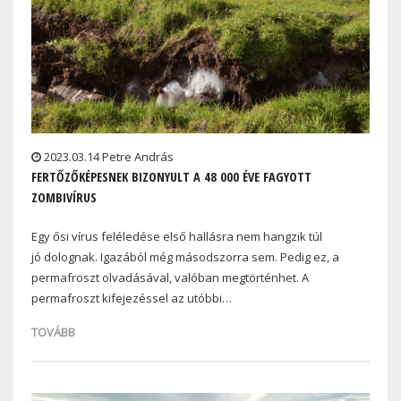
2023.03.14 Petre András
FERTŐZŐKÉPESNEK BIZONYULT A 48 000 ÉVE FAGYOTT
ZOMBIVÍRUS
Egy ősi vírus feléledése első hallásra nem hangzik túl
jó dolognak. Igazából még másodszorra sem. Pedig ez, a
permafroszt olvadásával, valóban megtörténhet. A
permafroszt kifejezéssel az utóbbi…
TOVÁBB