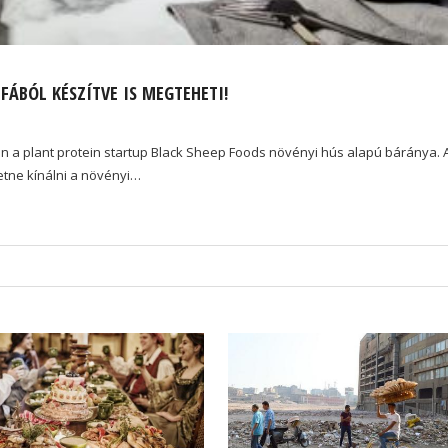
ÁBÓL KÉSZÍTVE IS MEGTEHETI!
en a plant protein startup Black Sheep Foods növényi hús alapú báránya. 
etne kínálni a növényi…