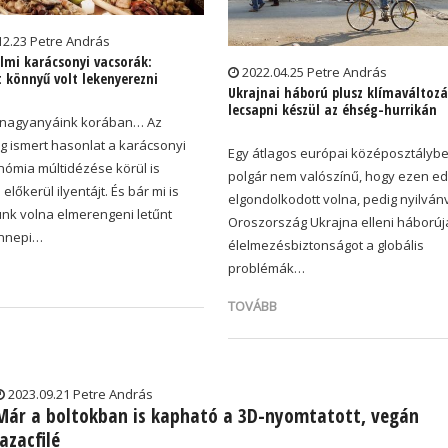
12.23 Petre András
lmi karácsonyi vacsorák:
2022.04.25 Petre András
 könnyű volt lekenyerezni
Ukrajnai háború plusz klímaváltozá
lecsapni készül az éhség-hurrikán
 nagyanyáink korában… Az
g ismert hasonlat a karácsonyi
Egy átlagos európai középosztálybe
nómia múltidézése körül is
polgár nem valószínű, hogy ezen ed
előkerül ilyentájt. És bár mi is
elgondolkodott volna, pedig nyilván
ünk volna elmerengeni letűnt
Oroszország Ukrajna elleni háborúj
ünnepi…
élelmezésbiztonságot a globális
problémák…
TOVÁBB
2023.09.21 Petre András
Már a boltokban is kapható a 3D-nyomtatott, vegán
lazacfilé