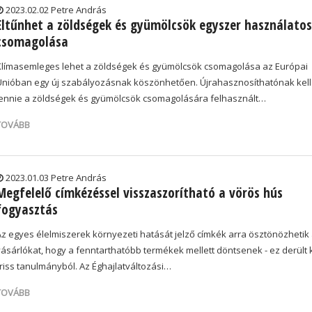
2023.02.02 Petre András
Eltűnhet a zöldségek és gyümölcsök egyszer használatos
csomagolása
Klímasemleges lehet a zöldségek és gyümölcsök csomagolása az Európai
Unióban egy új szabályozásnak köszönhetően. Újrahasznosíthatónak kell
lennie a zöldségek és gyümölcsök csomagolására felhasznált…
TOVÁBB
2023.01.03 Petre András
Megfelelő címkézéssel visszaszorítható a vörös hús
fogyasztás
Az egyes élelmiszerek környezeti hatását jelző címkék arra ösztönözhetik
vásárlókat, hogy a fenntarthatóbb termékek mellett döntsenek - ez derült 
friss tanulmányból. Az Éghajlatváltozási…
TOVÁBB