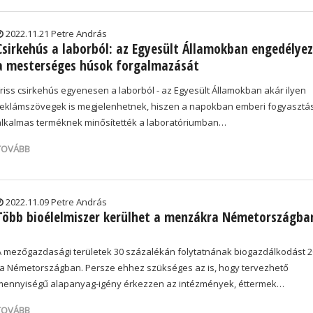
2022.11.21 Petre András
Csirkehús a laborból: az Egyesült Államokban engedélye
a mesterséges húsok forgalmazását
Friss csirkehús egyenesen a laborból - az Egyesült Államokban akár ilyen
reklámszövegek is megjelenhetnek, hiszen a napokban emberi fogyasztá
alkalmas terméknek minősítették a laboratóriumban…
TOVÁBB
2022.11.09 Petre András
Több bioélelmiszer kerülhet a menzákra Németországba
A mezőgazdasági területek 30 százalékán folytatnának biogazdálkodást 2
ra Németországban. Persze ehhez szükséges az is, hogy tervezhető
mennyiségű alapanyag-igény érkezzen az intézmények, éttermek…
TOVÁBB