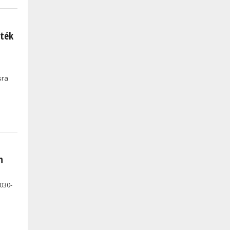
zték
sra
n
030-