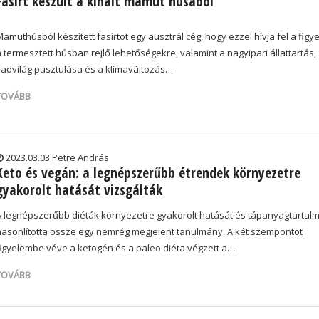
Fasírt készült a kihalt mamut húsából
amuthúsból készített fasírtot egy ausztrál cég, hogy ezzel hívja fel a figy
 termesztett húsban rejlő lehetőségekre, valamint a nagyipari állattartás,
vadvilág pusztulása és a klímaváltozás…
TOVÁBB
2023.03.03 Petre András
Keto és vegán: a legnépszerűbb étrendek környezetre
gyakorolt hatását vizsgálták
A legnépszerűbb diéták környezetre gyakorolt hatását és tápanyagtartal
hasonlította össze egy nemrég megjelent tanulmány. A két szempontot
figyelembe véve a ketogén és a paleo diéta végzett a…
TOVÁBB