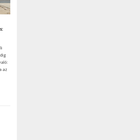
s:
li
dig
való:
a az