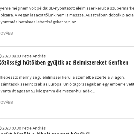
Ilyenre még nem volt példa: 3D-nyomtatott élelmiszer került a szupermark
polcaira. A vegán lazacot tőlünk nem is messze, Ausztriában dobták piacra
nyomtatás hatalmas lehetőségeket rejt, az…
TOVÁBB
2023.08.03 Petre András
Közösségi hűtőkben gyűjtik az élelmiszereket Genfben
Elképesztő mennyiségű élelmiszer kerül a szemétbe szerte a világon.
Számítások szerint csak az Európai Unió tagországaiban egy emberre vetí
évente átlagosan 92 kilogramm élelmiszer-hulladék…
TOVÁBB
2023.03.30 Petre András