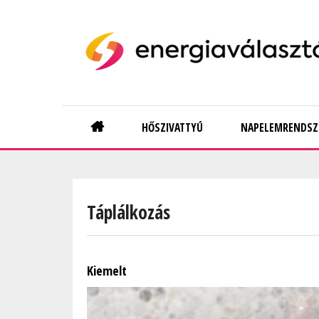
Skip
to
main
content
Main
HŐSZIVATTYÚ
NAPELEMRENDSZ
navigation
Táplálkozás
Kiemelt