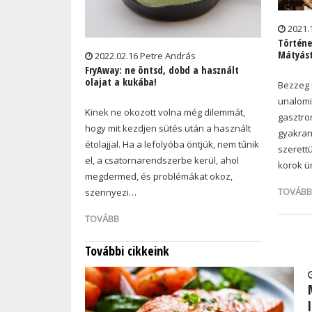
2021.
Történe
Mátyást
2022.02.16 Petre András
FryAway: ne öntsd, dobd a használt
olajat a kukába!
Bezzeg
unalomi
Kinek ne okozott volna még dilemmát,
gasztro
hogy mit kezdjen sütés után a használt
gyakran 
étolajjal. Ha a lefolyóba öntjük, nem tűnik
szerett
el, a csatornarendszerbe kerül, ahol
korok 
megdermed, és problémákat okoz,
TOVÁBB
szennyezi…
TOVÁBB
További cikkeink