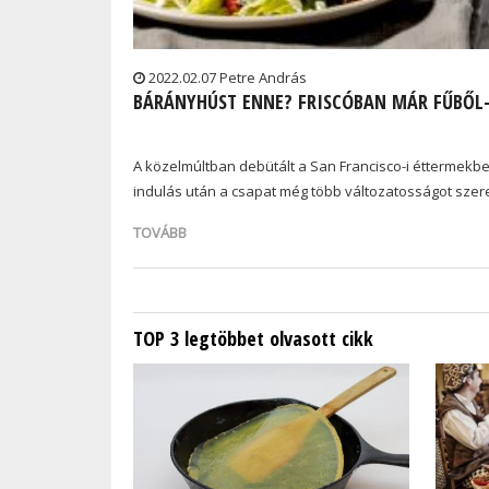
2022.02.07 Petre András
BÁRÁNYHÚST ENNE? FRISCÓBAN MÁR FŰBŐL-F
A közelmúltban debütált a San Francisco-i éttermekb
indulás után a csapat még több változatosságot szer
TOVÁBB
TOP 3 legtöbbet olvasott cikk