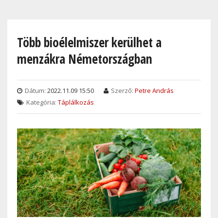
Skip
to
main
Több bioélelmiszer kerülhet a
content
menzákra Németországban
Dátum:
2022.11.09 15:50
Szerző:
Petre András
Kategória:
Táplálkozás