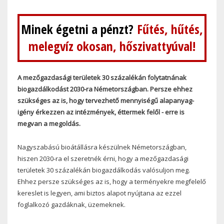
Minek égetni a pénzt?
Fűtés, hűtés,
melegvíz okosan, hőszivattyúval!
A mezőgazdasági területek 30 százalékán folytatnának
biogazdálkodást 2030-ra Németországban. Persze ehhez
szükséges az is, hogy tervezhető mennyiségű alapanyag-
igény érkezzen az intézmények, éttermek felől - erre is
megvan a megoldás.
Nagyszabású bioátállásra készülnek Németországban,
hiszen 2030-ra el szeretnék érni, hogy a mezőgazdasági
területek 30 százalékán biogazdálkodás valósuljon meg.
Ehhez persze szükséges az is, hogy a terményekre megfelelő
kereslet is legyen, ami biztos alapot nyújtana az ezzel
foglalkozó gazdáknak, üzemeknek.