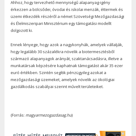
Ahhoz, hogy tervezhető mennyiségű alapanyag-igény
érkezzen a bölcsődei, óvodai és iskolai menzák, éttermek és
üzemi étkezdék részéről a német Szövetségi Mezőgazdasági
és Élelmiszeripari Minisztérium egy támogatási modellt
dolgozott ki.
Ennek lényege, hogy azok a nagykonyhák, amelyek vállalják,
hogy legalább 30 százalékra növelik a biotermesztésből
származó alapanyagok arányát, szaktanácsadásra, illetve a
munkatársak képzésére kaphatnak támogatást akár 35 ezer
euró értékben. Szintén segítik pénzügyileg azokat a
mezőgazdasági üzemeket, amelyek növelik az ökológiai
gazdálkodás szabályai szerint művelt területeiket.
(Forrás:
magyarmezogazdasag.hu
)