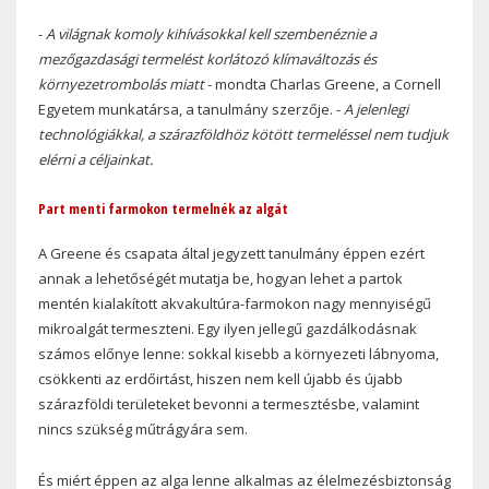
-
A világnak komoly kihívásokkal kell szembenéznie a
mezőgazdasági termelést korlátozó klímaváltozás és
környezetrombolás miatt
- mondta Charlas Greene, a Cornell
Egyetem munkatársa, a tanulmány szerzője. -
A jelenlegi
technológiákkal, a szárazföldhöz kötött termeléssel nem tudjuk
elérni a céljainkat.
Part menti farmokon termelnék az algát
A Greene és csapata által jegyzett tanulmány éppen ezért
annak a lehetőségét mutatja be, hogyan lehet a partok
mentén kialakított akvakultúra-farmokon nagy mennyiségű
mikroalgát termeszteni. Egy ilyen jellegű gazdálkodásnak
számos előnye lenne: sokkal kisebb a környezeti lábnyoma,
csökkenti az erdőirtást, hiszen nem kell újabb és újabb
szárazföldi területeket bevonni a termesztésbe, valamint
nincs szükség műtrágyára sem.
És miért éppen az alga lenne alkalmas az élelmezésbiztonság