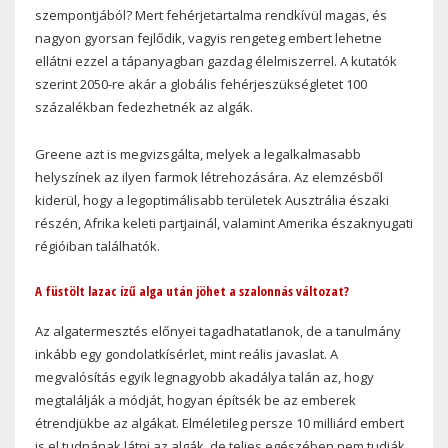
szempontjából? Mert fehérjetartalma rendkívül magas, és
nagyon gyorsan fejlődik, vagyis rengeteg embert lehetne
ellátni ezzel a tápanyagban gazdag élelmiszerrel. A kutatók
szerint 2050-re akár a globális fehérjeszükségletet 100
százalékban fedezhetnék az algák.
Greene azt is megvizsgálta, melyek a legalkalmasabb
helyszínek az ilyen farmok létrehozására. Az elemzésből
kiderül, hogy a legoptimálisabb területek Ausztrália északi
részén, Afrika keleti partjainál, valamint Amerika északnyugati
régióiban találhatók.
A füstölt lazac ízű alga után jöhet a szalonnás változat?
Az algatermesztés előnyei tagadhatatlanok, de a tanulmány
inkább egy gondolatkísérlet, mint reális javaslat. A
megvalósítás egyik legnagyobb akadálya talán az, hogy
megtalálják a módját, hogyan építsék be az emberek
étrendjükbe az algákat. Elméletileg persze 10 milliárd embert
is el tudnának látni az algák, de teljes egészében nem tudják