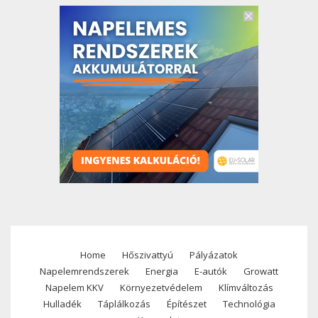
Home
Hőszivattyú
Pályázatok
Footer
Napelemrendszerek
Energia
E-autók
Growatt
menu
Napelem KKV
Környezetvédelem
Klímváltozás
Hulladék
Táplálkozás
Építészet
Technológia