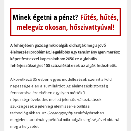
Minek égetni a pénzt?
Fűtés, hűtés,
melegvíz okosan, hőszivattyúval!
A fehérjében gazdag mikroalgák oldhatják meg a jövő
élelmezési problémáit, legalábbis egy tanulmány igen merész
képet fest ezzel kapcsolatban: 2050-re a globális
fehérjeszükséglet 100 százalékát ezek az algák fedezhetik.
A következő 35 évben egyes modellezések szerint a Föld
népessége eléri a 10 milliárdot. Az élelmezésbiztonság
fenntartása érdekében egy ilyen mértékű
népességnövekedés mellett jelentős változtatások
szükségesek a jelenlegi élelmiszer-előállítási
technológiákban. Az
Oceanography
szakfolyóiratban
megjelent tanulmány például mikroalgák segítségével oldaná
meg a helyzetet.