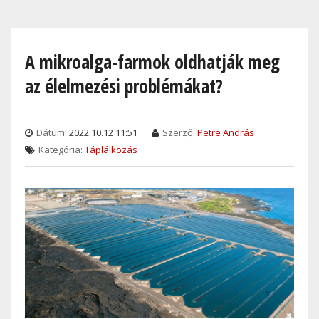
Skip
to
main
A mikroalga-farmok oldhatják meg
content
az élelmezési problémákat?
Dátum:
2022.10.12 11:51
Szerző:
Petre András
Kategória:
Táplálkozás