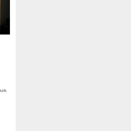
l
zik.