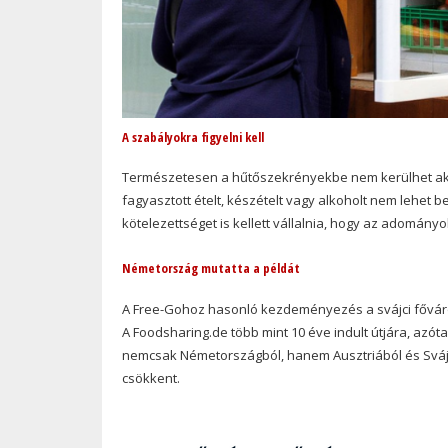
A szabályokra figyelni kell
Természetesen a hűtőszekrényekbe nem kerülhet akár
fagyasztott ételt, készételt vagy alkoholt nem lehet 
kötelezettséget is kellett vállalnia, hogy az adomán
Németország mutatta a példát
A Free-Gohoz hasonló kezdeményezés a svájci főváro
A Foodsharing.de több mint 10 éve indult útjára, azót
nemcsak Németországból, hanem Ausztriából és Svájc
csökkent.