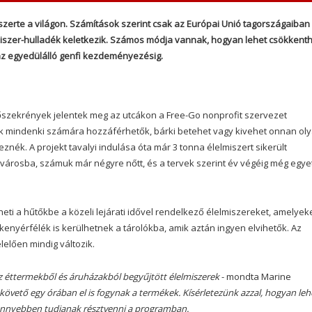
zerte a világon. Számítások szerint csak az Európai Unió tagországaiban
iszer-hulladék keletkezik. Számos módja vannak, hogyan lehet csökkenth
az egyedülálló genfi kezdeményezésig.
szekrények jelentek meg az utcákon a Free-Go nonprofit szervezet
ők mindenki számára hozzáférhetők, bárki betehet vagy kivehet onnan ol
ék. A projekt tavalyi indulása óta már 3 tonna élelmiszert sikerült
városba, számuk már négyre nőtt, és a tervek szerint év végéig még egye
eti a hűtőkbe a közeli lejárati idővel rendelkező élelmiszereket, amelyek
enyérfélék is kerülhetnek a tárolókba, amik aztán ingyen elvihetők. Az
lően mindig változik.
az éttermekből és áruházakból begyűjtött élelmiszerek
- mondta Marine
 követő egy órában el is fogynak a termékek. Kísérletezünk azzal, hogyan le
könnyebben tudjanak résztvenni a programban.