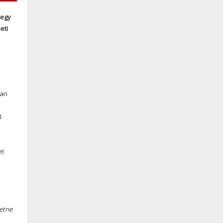
 egy
eti
yan
t
et
hetne