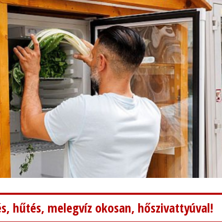
s, hűtés, melegvíz okosan, hőszivattyúval!