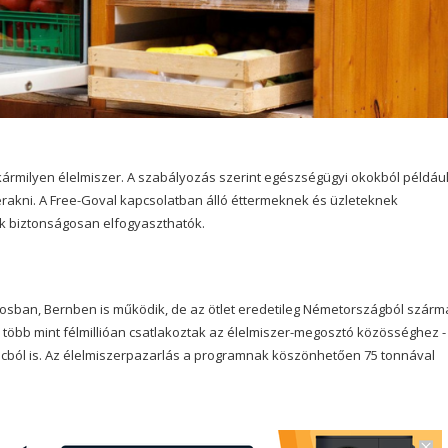
milyen élelmiszer. A szabályozás szerint egészségügyi okokból példáu
berakni. A Free-Goval kapcsolatban álló éttermeknek és üzleteknek
yok biztonságosan elfogyaszthatók.
sban, Bernben is működik, de az ötlet eredetileg Németországból szárma
a több mint félmillióan csatlakoztak az élelmiszer-megosztó közösséghez -
ból is. Az élelmiszerpazarlás a programnak köszönhetően 75 tonnával