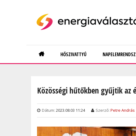
Skip
to
main
content
Main
HŐSZIVATTYÚ
NAPELEMRENDSZ
navigation
Közösségi hűtőkben gyűjtik az 
Dátum:
2023.08.03 11:24
Szerző:
Petre András