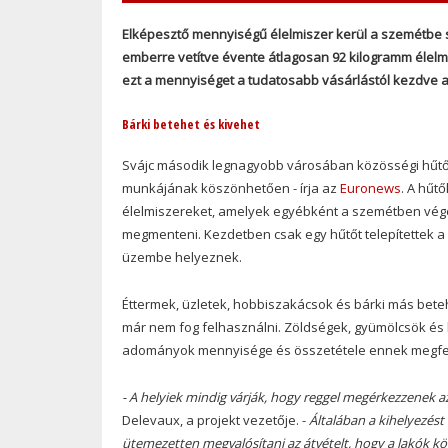
Elképesztő mennyiségű élelmiszer kerül a szemétbe s
emberre vetítve évente átlagosan 92 kilogramm élelm
ezt a mennyiséget a tudatosabb vásárlástól kezdve 
Bárki betehet és kivehet
Svájc második legnagyobb városában közösségi hűtő
munkájának köszönhetően - írja az
Euronews
. A hűt
élelmiszereket, amelyek egyébként a szemétben végezn
megmenteni. Kezdetben csak egy hűtőt telepítettek a 
üzembe helyeznek.
Éttermek, üzletek, hobbiszakácsok és bárki más beteh
már nem fog felhasználni. Zöldségek, gyümölcsök és k
adományok mennyisége és összetétele ennek megfele
- A helyiek mindig várják, hogy reggel megérkezzenek 
Delevaux, a projekt vezetője. -
Általában a kihelyezést
ütemezetten megvalósítani az átvételt, hogy a lakók 