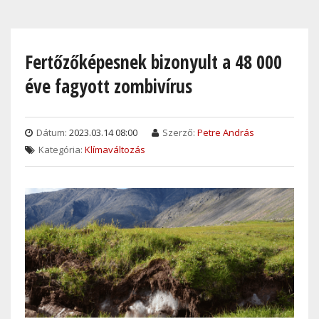
Skip
to
main
Fertőzőképesnek bizonyult a 48 000
content
éve fagyott zombivírus
Dátum:
2023.03.14 08:00
Szerző:
Petre András
Kategória:
Klímaváltozás