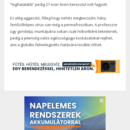
“legfiatalabb” pedig 27 ezer éven keresztül volt fagyott.
Ez elég aggasztó, főleg hogy nehéz megbecsülni, hány
fertőzőképes vírus van még a permafrosztban. A professzor
úgy gondolja, munkájukra sokan csak hóbortként tekintenek,
pedig a jelenség valós egészségügyi kockázatokat rejthet,
ami a globális felmelegedés hatására tovább nőhet.