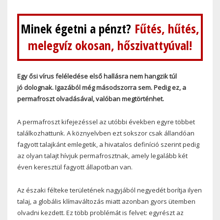
Minek égetni a pénzt?
Fűtés, hűtés,
melegvíz okosan, hőszivattyúval!
Egy ősi vírus feléledése első hallásra nem hangzik túl
jó dolognak. Igazából még másodszorra sem. Pedig ez, a
permafroszt olvadásával, valóban megtörténhet.
A permafroszt kifejezéssel az utóbbi években egyre többet
találkozhattunk. A köznyelvben ezt sokszor csak állandóan
fagyott talajkánt emlegetik, a hivatalos definíció szerint pedig
az olyan talajt hívjuk permafrosztnak, amely legalább két
éven keresztül fagyott állapotban van.
Az északi félteke területének nagyjából negyedét borítja ilyen
talaj, a globális klímaváltozás miatt azonban gyors ütemben
olvadni kezdett. Ez több problémát is felvet: egyrészt az