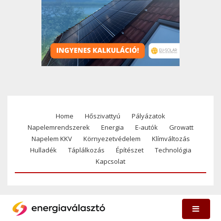
Home
Hőszivattyú
Pályázatok
Footer
Napelemrendszerek
Energia
E-autók
Growatt
menu
Napelem KKV
Környezetvédelem
Klímváltozás
Hulladék
Táplálkozás
Építészet
Technológia
Kapcsolat