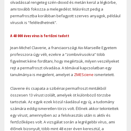
olvadással rengeteg szén-dioxid és metán kerül a légkörbe,
ami tovább fokozza a melegedést. Másrészt pedig a
permafrosztba korábban befagyott szerves anyagok, például
vírusok is “feléledhetnek”.
A 48 000 éves vírus is fertőzni tudott
Jean-Michel Claverie, a franciaországi Aix-Marseille Egyetem
professzora úgy véli, ezekre a “zombivírusokra” több
figyelmet kéne fordítani, hogy megértsük, milyen veszélyeket
rejt a permafroszt olvadása. A témával kapcsolatban egy
tanulmánya is megjelent, amelyet a
ZMESciene
ismertetett.
Claverie és csapata a szibériai permafroszt mintákból
összesen 13 vírust izolált, amelyek öt különböző törzsbe
tartoztak. Az egyik ezek közül ráadásul egy új, a tudomány
számára eddig ismeretlen törzs volt. Élőnek akkor tekintettek
egy vírust, amennyiben az a felolvasztás után is aktív és
fertőzőképes volt. A vizsgálat során a legrégebbi vírus, ami
élőnek bizonyult, több mint 48 ezer éven keresztül, a