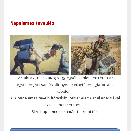
Napelemes teveülés
27. ábra A, B - Sivatagi vagy egyéb kietlen területen az
egyetlen gyorsan és könnyen elérhető energiaforrás a
napelem.
A) A napelemes teve hűtőtáskát (Peltier elem) lát el energiával,
ami életet menthet.
B) A „napelemes szamár” telefont tölt.