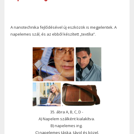
A nanotechnika fejlődésével új eszközök is megjelentek. A
napelemes szál, és az ebből készített „textília”.
35. ábra A, B, C, D -
A) Napelem szálként kialakítva.
B) napelemes ing.
C) napelemes táska, távol és közel.