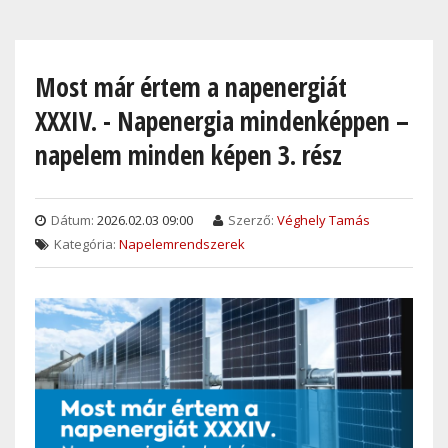
Skip
to
main
Most már értem a napenergiát
content
XXXIV. - Napenergia mindenképpen –
napelem minden képen 3. rész
Dátum:
2026.02.03 09:00
Szerző:
Véghely Tamás
Kategória:
Napelemrendszerek