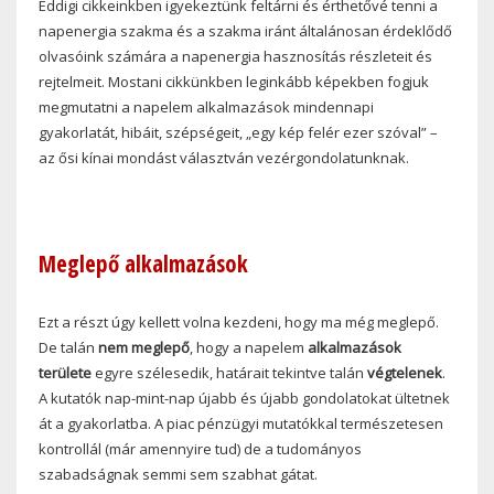
Eddigi cikkeinkben igyekeztünk feltárni és érthetővé tenni a
napenergia szakma és a szakma iránt általánosan érdeklődő
olvasóink számára a napenergia hasznosítás részleteit és
rejtelmeit. Mostani cikkünkben leginkább képekben fogjuk
megmutatni a napelem alkalmazások mindennapi
gyakorlatát, hibáit, szépségeit, „egy kép felér ezer szóval” –
az ősi kínai mondást választván vezérgondolatunknak.
Meglepő alkalmazások
Ezt a részt úgy kellett volna kezdeni, hogy ma még meglepő.
De talán
nem meglepő
, hogy a napelem
alkalmazások
területe
egyre szélesedik, határait tekintve talán
végtelenek
.
A kutatók nap-mint-nap újabb és újabb gondolatokat ültetnek
át a gyakorlatba. A piac pénzügyi mutatókkal természetesen
kontrollál (már amennyire tud) de a tudományos
szabadságnak semmi sem szabhat gátat.