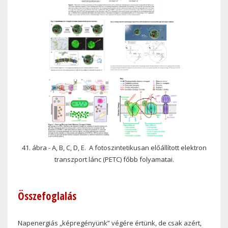
41. ábra - A, B, C, D, E. A fotoszintetikusan előállított elektron
transzport lánc (PETC) főbb folyamatai.
Összefoglalás
Napenergiás „képregényünk” végére értünk, de csak azért,