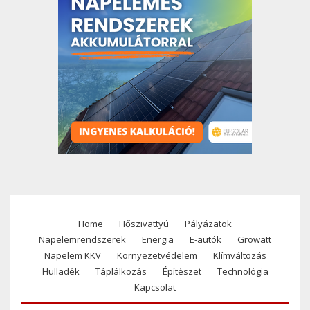
Home
Hőszivattyú
Pályázatok
Footer
Napelemrendszerek
Energia
E-autók
Growatt
menu
Napelem KKV
Környezetvédelem
Klímváltozás
Hulladék
Táplálkozás
Építészet
Technológia
Kapcsolat