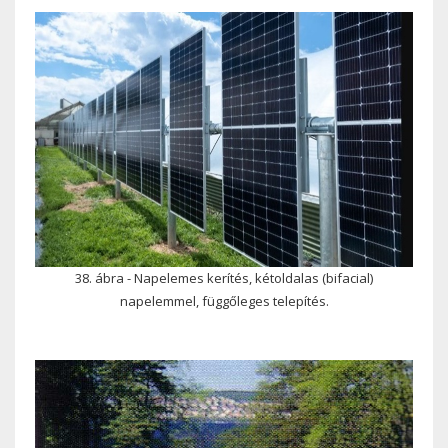
38. ábra - Napelemes kerítés, kétoldalas (bifacial)
napelemmel, függőleges telepítés.