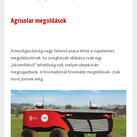
Agrisolar megoldások
A mezőgazdaság nagy felvevő piaca lehet a napelemes
megoldásoknak. Az üvegházak ellátása csak egy
„kézenfekvő” lehetőség volt, melyet idejekorán
megragadtunk. A finomabbnál finomabb megoldások, csak
most jönnek még.