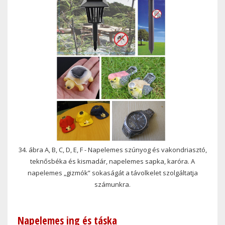
34. ábra A, B, C, D, E, F - Napelemes szúnyog és vakondriasztó,
teknősbéka és kismadár, napelemes sapka, karóra. A
napelemes „gizmók” sokaságát a távolkelet szolgáltatja
számunkra.
Napelemes ing és táska