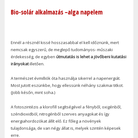
Bio-solár alkalmazás –alga napelem
Ennél a résznél kissé hosszasabbal el kell időznünk, mert
nemcsak egyszerű, de meglepő tudományos- műszaki
érdekesség, de egyben
útmutatás is lehet a jövőbeni kutatási
irányokat
illetően.
A természet évmilliók óta használja sikerrel a napenergiát.
Most jutott eszünkbe, hogy ellessünk néhány szakmai titkot.
(Jobb későn, mint soha.)
A fotoszintézis a klorofill segítségével a fényből, oxigénből,
széndioxidból, nitrogénből szerves anyagokat és így
energiahordozókat állít elő. Ez főleg a növények
tulajdonsága, de van négy állat is, melyek szintén képesek
erre.