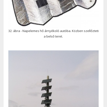
32. ábra - Napelemes hő árnyékoló autóba. Közben szellőzteti
a belső teret.