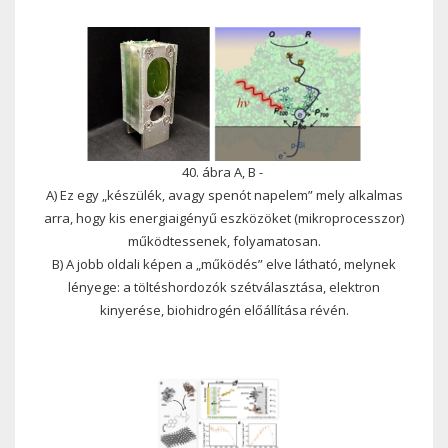
40. ábra A, B -
A) Ez egy „készülék, avagy spenót napelem” mely alkalmas
arra, hogy kis energiaigényű eszközöket (mikroprocesszor)
működtessenek, folyamatosan.
B) A jobb oldali képen a „működés” elve látható, melynek
lényege: a töltéshordozók szétválasztása, elektron
kinyerése, biohidrogén előállítása révén.