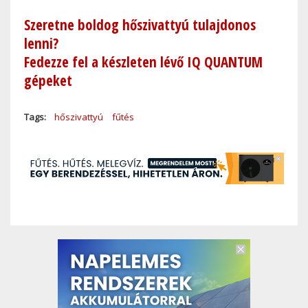
Szeretne boldog hőszivattyú tulajdonos
lenni?
Fedezze fel a készleten lévő IQ QUANTUM
gépeket
Tags
hőszivattyú
fűtés