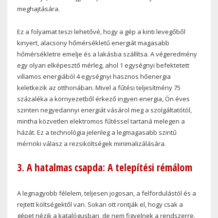
meghajtására.
Ez a folyamat teszi lehetővé, hogy a gép a kinti levegőből
kinyert, alacsony hőmérsékletű energiát magasabb
hőmérsékletre emelje és a lakásba szállítsa. A végeredmény
egy olyan elképesztő mérleg, ahol 1 egységnyi befektetett
villamos energiából 4 egységnyi hasznos hőenergia
keletkezik az otthonában. Mivel a fűtési teljesítmény 75
százaléka a környezetből érkező ingyen energia, Ön éves
szinten negyedannyi energiát vásárol meg a szolgáltatótól,
mintha közvetlen elektromos fűtéssel tartaná melegen a
házát. Ez a technológia jelenleg a legmagasabb szintű
mérnöki válasz a rezsiköltségek minimalizálására.
3. A hatalmas csapda: A telepítési rémálom
A legnagyobb félelem, teljesen jogosan, a felfordulástól és a
rejtett költségektől van. Sokan ott rontják el, hogy csak a
gépet nézik a katalógusban, de nem figyelnek a rendszerre.