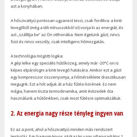
azt a konyhában.
A hőszivattyú pontosan ugyanezt teszi, csak fordítva: a kinti
levegőből (még a téli mínuszokból is!) vonja ki az energiát, és
azt „szállítja be” az Ön otthonába. Nem égetünk gázt, nincs
füst és nincs veszély, csak intelligens hőmozgatás.
A technológia mögötti logika:
A gép lelke egy speciális hűtőközeg, amely már -20°C-on is
képes elpárologni a kinti levegő hatására. Amikor ezt a gázt
egy kompresszor összenyomja, a hőmérséklete drasztikusan
megugrik. Ezt a hőt adjuk át a ház fűtési körének. Ez nem
mágia, hanem tiszta termodinamika, amit évtizedek óta
használunk a hűtőinkben, csak most fűtésre optimalizáltuk.
2. Az energia nagy része tényleg ingyen van
Ez az a pont, ahol a hőszivattyú minden más rendszert
leiskoláz. Egy hagyományos gázkazán vagy villanyradiátor 1