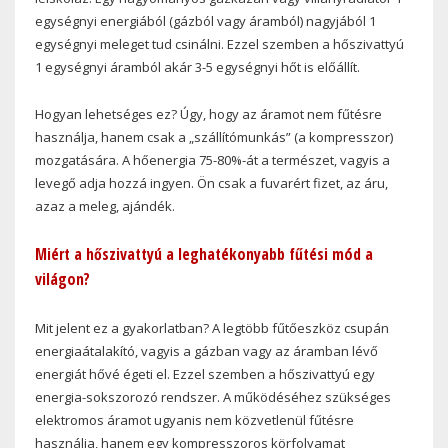
egységnyi energiából (gázból vagy áramból) nagyjából 1
egységnyi meleget tud csinálni. Ezzel szemben a hőszivattyú
1 egységnyi áramból akár 3-5 egységnyi hőt is előállít.
Hogyan lehetséges ez? Úgy, hogy az áramot nem fűtésre
használja, hanem csak a „szállítómunkás” (a kompresszor)
mozgatására. A hőenergia 75-80%-át a természet, vagyis a
levegő adja hozzá ingyen. Ön csak a fuvarért fizet, az áru,
azaz a meleg, ajándék.
Miért a hőszivattyú a leghatékonyabb fűtési mód a
világon?
Mit jelent ez a gyakorlatban? A legtöbb fűtőeszköz csupán
energiaátalakító, vagyis a gázban vagy az áramban lévő
energiát hővé égeti el. Ezzel szemben a hőszivattyú egy
energia-sokszorozó rendszer. A működéséhez szükséges
elektromos áramot ugyanis nem közvetlenül fűtésre
használja, hanem egy kompresszoros körfolyamat