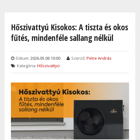
Skip
to
main
Hőszivattyú Kisokos: A tiszta és okos
content
fűtés, mindenféle sallang nélkül
Dátum:
2026.05.06 10:00
Szerző:
Petre András
Kategória:
Hőszivattyú