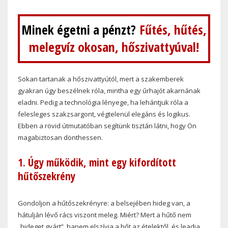
Minek égetni a pénzt?
Fűtés, hűtés,
melegvíz okosan, hőszivattyúval!
Sokan tartanak a hőszivattyútól, mert a szakemberek
gyakran úgy beszélnek róla, mintha egy űrhajót akarnának
eladni. Pedig a technológia lényege, ha lehántjuk róla a
felesleges szakzsargont, végtelenül elegáns és logikus.
Ebben a rövid útmutatóban segítünk tisztán látni, hogy Ön
magabiztosan dönthessen.
1. Úgy működik, mint egy kifordított
hűtőszekrény
Gondoljon a hűtőszekrényre: a belsejében hideg van, a
hátulján lévő rács viszont meleg. Miért? Mert a hűtő nem
„hideget gyárt”, hanem elszívja a hőt az ételektől, és leadja