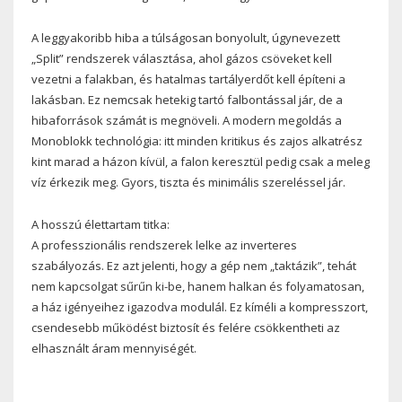
A leggyakoribb hiba a túlságosan bonyolult, úgynevezett
„Split” rendszerek választása, ahol gázos csöveket kell
vezetni a falakban, és hatalmas tartályerdőt kell építeni a
lakásban. Ez nemcsak hetekig tartó falbontással jár, de a
hibaforrások számát is megnöveli. A modern megoldás a
Monoblokk technológia: itt minden kritikus és zajos alkatrész
kint marad a házon kívül, a falon keresztül pedig csak a meleg
víz érkezik meg. Gyors, tiszta és minimális szereléssel jár.
A hosszú élettartam titka:
A professzionális rendszerek lelke az inverteres
szabályozás. Ez azt jelenti, hogy a gép nem „taktázik”, tehát
nem kapcsolgat sűrűn ki-be, hanem halkan és folyamatosan,
a ház igényeihez igazodva modulál. Ez kíméli a kompresszort,
csendesebb működést biztosít és felére csökkentheti az
elhasznált áram mennyiségét.