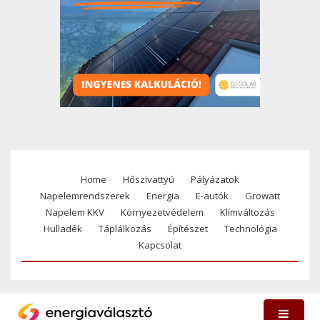
Home
Hőszivattyú
Pályázatok
Footer
Napelemrendszerek
Energia
E-autók
Growatt
menu
Napelem KKV
Környezetvédelem
Klímváltozás
Hulladék
Táplálkozás
Építészet
Technológia
Kapcsolat