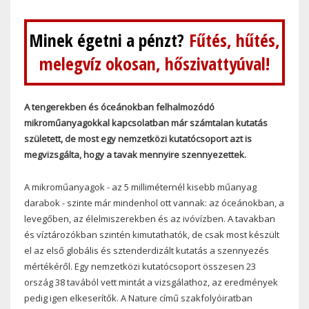
Minek égetni a pénzt?
Fűtés, hűtés,
melegvíz okosan, hőszivattyúval!
A tengerekben és óceánokban felhalmozódó
mikroműanyagokkal kapcsolatban már számtalan kutatás
született, de most egy nemzetközi kutatócsoport azt is
megvizsgálta, hogy a tavak mennyire szennyezettek.
A mikroműanyagok - az 5 milliméternél kisebb műanyag
darabok - szinte már mindenhol ott vannak: az óceánokban, a
levegőben, az élelmiszerekben és az ivóvízben. A tavakban
és víztározókban szintén kimutathatók, de csak most készült
el az első globális és sztenderdizált kutatás a szennyezés
mértékéről. Egy nemzetközi kutatócsoport összesen 23
ország 38 tavából vett mintát a vizsgálathoz, az eredmények
pedig igen elkeserítők. A Nature című szakfolyóiratban