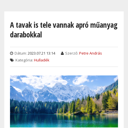
Skip
to
main
A tavak is tele vannak apró műanyag
content
darabokkal
Dátum:
2023.07.21 13:14
Szerző:
Petre András
Kategória:
Hulladék