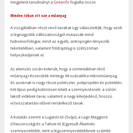
megjelent tanulmányt a
Greenfo
foglalta össze.
Minden tóban ott van a műanyag
A vizsgálatban részt vevő tavakat úgy választották, hogy azok
a legnagyobb változatosságot mutassák mind
hidromorfológiai, mind az egyéb, antropogén tényezők
tekintetében, valamint földrajzilag is szétszórtan
helyezkedjenek el.
Az elemzés során kiderült, hogy a vízmintákban lévő
műanyag részecskék mintegy 94 százaléka mikroműanyag,
és azoknak is nagy része poliészter, polipropilén és polietilén.
Két típus pedig különösen kitett a szennyezésnek: a sűrűn
lakott vidékek tavai, valamint a nagy kiterjedésű, hosszú
vízvisszatartási idővel rendelkező tavak.
A kutatás szerint a Luganói-tó (Svájc), a Lago Maggiore
(Olaszország) és a Tahoe-tó (Egyesült Államok)
szennyezettebb, mint a legszennyezettebbnek számító