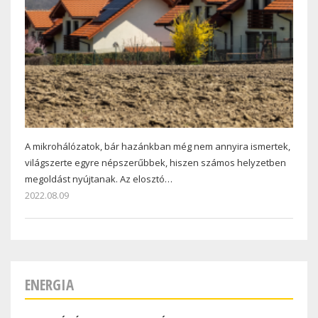
A mikrohálózatok, bár hazánkban még nem annyira ismertek,
világszerte egyre népszerűbbek, hiszen számos helyzetben
megoldást nyújtanak. Az elosztó…
2022.08.09
ENERGIA