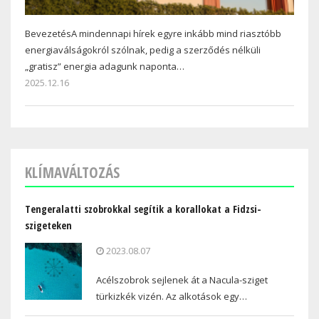
BevezetésA mindennapi hírek egyre inkább mind riasztóbb
energiaválságokról szólnak, pedig a szerződés nélküli
„gratisz” energia adagunk naponta…
2025.12.16
KLÍMAVÁLTOZÁS
Tengeralatti szobrokkal segítik a korallokat a Fidzsi-
szigeteken
2023.08.07
Acélszobrok sejlenek át a Nacula-sziget
türkizkék vizén. Az alkotások egy…