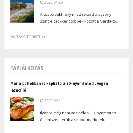
2023.04.26
A csapadékhiány miatt rekord alacsony
szintre csökkent többek között a Garda-tó…
MUTASS TÖBBET >>
TÁPLÁLKOZÁS
Már a boltokban is kapható a 3D-nyomtatott, vegán
lazacfilé
2023.09.21
Ilyenre még nem volt példa: 3D-nyomtatott
élelmiszer került a szupermarketek…