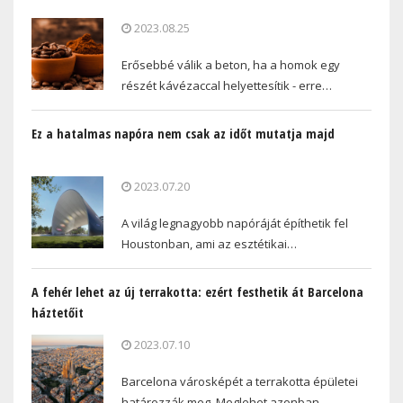
2023.08.25
Erősebbé válik a beton, ha a homok egy
részét kávézaccal helyettesítik - erre…
Ez a hatalmas napóra nem csak az időt mutatja majd
2023.07.20
A világ legnagyobb napóráját építhetik fel
Houstonban, ami az esztétikai…
A fehér lehet az új terrakotta: ezért festhetik át Barcelona
háztetőit
2023.07.10
Barcelona városképét a terrakotta épületei
határozzák meg. Meglehet azonban,…