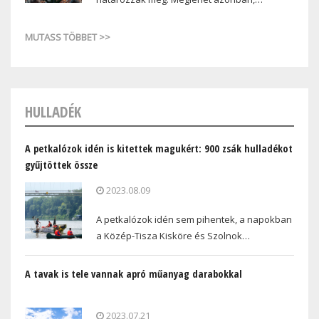
MUTASS TÖBBET >>
HULLADÉK
A petkalózok idén is kitettek magukért: 900 zsák hulladékot
gyűjtöttek össze
2023.08.09
A petkalózok idén sem pihentek, a napokban
a Közép-Tisza Kisköre és Szolnok…
A tavak is tele vannak apró műanyag darabokkal
2023.07.21