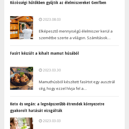
Közösségi hűtőkben gyűjtik az élelmiszereket Genfben
2023.08.03
Elképesztő mennyiségű élelmiszer kerül a
szemétbe szerte a világon. Számítások…
Fasírt készült a kihalt mamut húsából
2023.03.30
Mamuthúsból készített fasírtot egy ausztrál
cég, hogy ezzel hívja fel a…
Keto és vegán: a legnépszerűbb étrendek környezetre
gyakorolt hatását vizsgálták
2023.03.03