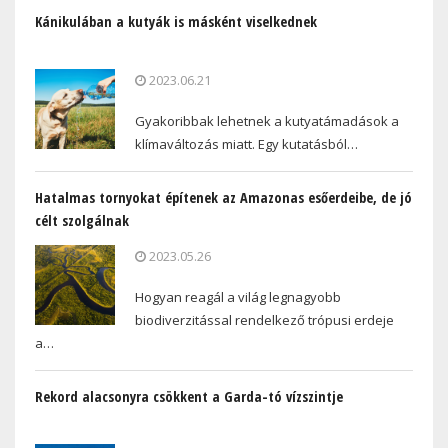
Kánikulában a kutyák is másként viselkednek
2023.06.21
Gyakoribbak lehetnek a kutyatámadások a
klímaváltozás miatt. Egy kutatásból…
Hatalmas tornyokat építenek az Amazonas esőerdeibe, de jó
célt szolgálnak
2023.05.26
Hogyan reagál a világ legnagyobb
biodiverzitással rendelkező trópusi erdeje
a…
Rekord alacsonyra csökkent a Garda-tó vízszintje