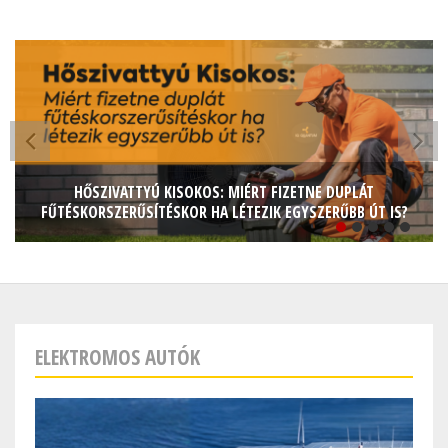
Skip
to
main
content
HŐSZIVATTYÚ KISOKOS: MIÉRT FIZETNE DUPLÁT
FŰTÉSKORSZERŰSÍTÉSKOR HA LÉTEZIK EGYSZERŰBB ÚT IS?
1
ELEKTROMOS AUTÓK