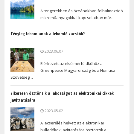
A tengerekben és óceánokban felhalmozódó
mikroműanyagokkal kapcsolatban már…
Tényleg lebomlanak a lebomló zacskók?
2023.06.07
Elérkezett az első mérföldkőhöz a
Greenpeace Magyarország és a Humusz
Szövetség…
Sikeresen ösztönzik a lakosságot az elektronikai cikkek
javíttatására
2023.05.02
A lecserélés helyett az elektronikai
hulladékok javíttatására ösztönzik a…