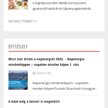
A legnépszerűbb diéták környezetre
gyakorolt hatását és tápanyagtartalmát…
MUTASS TÖBBET >>
ÉPÍTÉSZET
Most már értem a napenergiát XXXII. - Napenergia
mindenképpen – napelem minden képen 1. rész
2026.01.06
Napenergia mindenképpen - napelem
minden képen!Tisztelt Olvasóink! A magyar…
A kávé még a betont is megerősíti