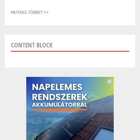
MUTASS TÖBBET >>
CONTENT BLOCK
Zimpler kaszinó: betétek és kivonások a
Zimpler részletesen.
A Zimpler egy népszerű fizetési mód, amelyet sok online
kaszinó Elfogad. A játékosok számára egyszerű és
biztonságos módot kínál a kaszinó számlájukra történő
befizetésre és a nyeremények visszavonására. A Zimpler
nagy előnye, hogy mind betétekre, mind kivonásokra
használható. Ez azt jelenti, hogy a játékosoknak nem kell más
fizetési módokra támaszkodniuk a nyereményük