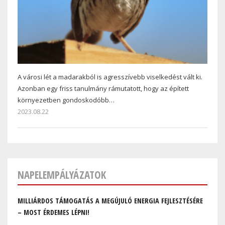
A városi lét a madarakból is agresszívebb viselkedést vált ki.
Azonban egy friss tanulmány rámutatott, hogy az épített
környezetben gondoskodóbb…
2023.08.22
NAPELEMPÁLYÁZATOK
MILLIÁRDOS TÁMOGATÁS A MEGÚJULÓ ENERGIA FEJLESZTÉSÉRE
– MOST ÉRDEMES LÉPNI!