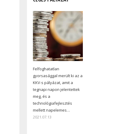
Felfoghatatlan
gyorsasággal merült ki az a
KKV-s pályázat, amit a
tegnapi napon jelentettek
meg, és a
technológiafejlesztés
mellett napelemes…
2021.07.13