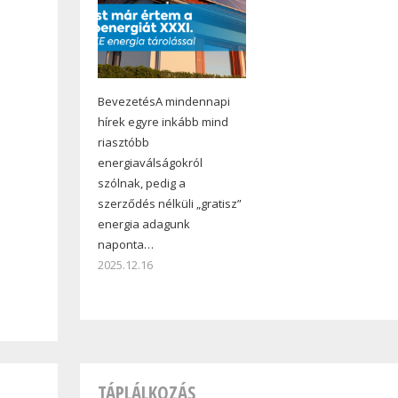
BevezetésA mindennapi
hírek egyre inkább mind
riasztóbb
energiaválságokról
szólnak, pedig a
szerződés nélküli „gratisz”
energia adagunk
naponta…
2025.12.16
TÁPLÁLKOZÁS