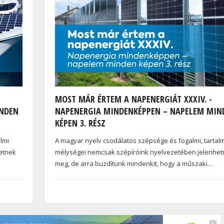
MOST MÁR ÉRTEM A NAPENERGIÁT XXXIV. -
INDEN
NAPENERGIA MINDENKÉPPEN – NAPELEM MIN
KÉPEN 3. RÉSZ
lmi
A magyar nyelv csodálatos szépsége és fogalmi, tartal
etnek
mélységei nemcsak szépíróink nyelvezetében jelenhe
meg, de arra buzdítunk mindenkit, hogy a műszaki…