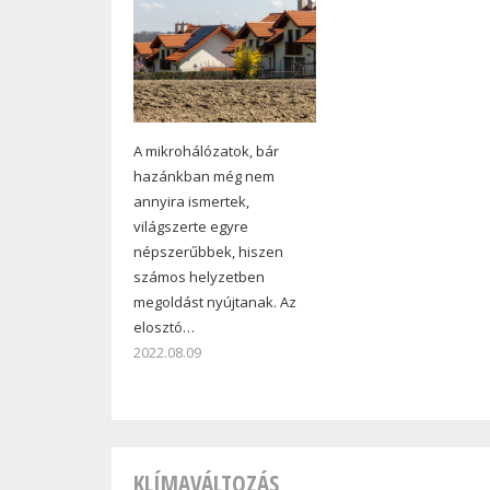
A mikrohálózatok, bár
hazánkban még nem
annyira ismertek,
világszerte egyre
népszerűbbek, hiszen
számos helyzetben
megoldást nyújtanak. Az
elosztó…
2022.08.09
KLÍMAVÁLTOZÁS