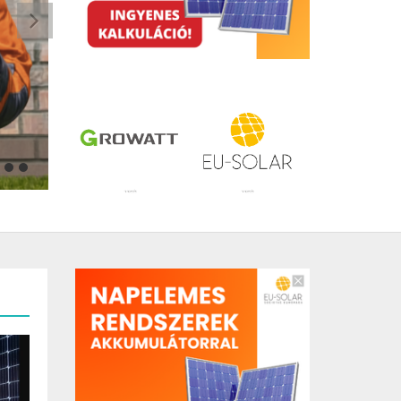
HŐSZIVATTYÚ KISOKOS: A TISZTA ÉS OKOS FŰTÉS, MINDEN
1
2
3
4
5