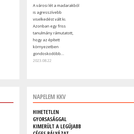
A városi lét a madarakból
is agresszívebb
viselkedést vált ki.
Azonban egy friss
tanulmány rámutatott,
hogy az épített
környezetben
gondoskodóbb…
2023.08.22
NAPELEM KKV
HIHETETLEN
GYORSASÁGGAL
KIMERÜLT A LEGÚJABB
CÉGES PÁLYÁZAT