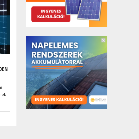
DEN
mi
tnek