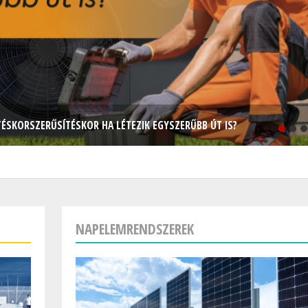
TÉSKORSZERŰSÍTÉSKOR HA LÉTEZIK EGYSZERŰBB ÚT IS?
NAPELEMRENDSZEREK