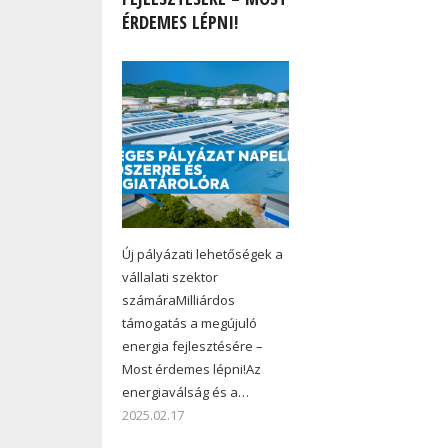
ÉRDEMES LÉPNI!
Új pályázati lehetőségek a
vállalati szektor
számáraMilliárdos
támogatás a megújuló
energia fejlesztésére –
Most érdemes lépni!Az
energiaválság és a…
2025.02.17