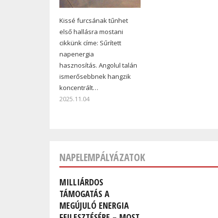
Kissé furcsának tűnhet
első hallásra mostani
cikkünk címe: Sűrített
napenergia
hasznosítás. Angolul talán
ismerősebbnek hangzik
koncentrált…
2025.11.04
NAPELEMPÁLYÁZATOK
MILLIÁRDOS
TÁMOGATÁS A
MEGÚJULÓ ENERGIA
FEJLESZTÉSÉRE – MOST