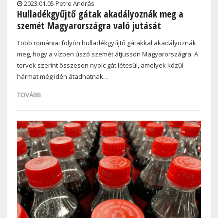
2023.01.05 Petre András
Hulladékgyűjtő gátak akadályoznák meg a
szemét Magyarországra való jutását
Több romániai folyón hulladékgyűjtő gátakkal akadályoznák
meg, hogy a vízben úszó szemét átjusson Magyarországra. A
tervek szerint összesen nyolc gát létesül, amelyek közül
hármat még idén átadhatnak…
TOVÁBB