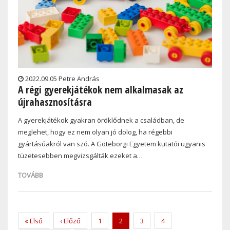
2022.09.05 Petre András
A régi gyerekjátékok nem alkalmasak az
újrahasznosításra
A gyerekjátékok gyakran öröklődnek a családban, de
meglehet, hogy ez nem olyan jó dolog, ha régebbi
gyártásúakról van szó. A Göteborgi Egyetem kutatói ugyanis
tüzetesebben megvizsgálták ezeket a…
TOVÁBB
Pagination
First
« Első
Previous
‹ Előző
Page
1
Current
2
Page
3
Page
4