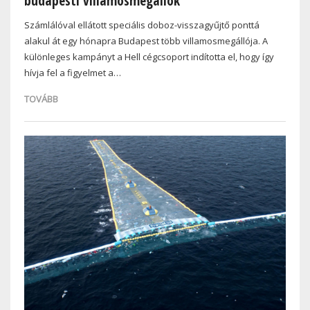
budapesti villamosmegállók
Számlálóval ellátott speciális doboz-visszagyűjtő ponttá
alakul át egy hónapra Budapest több villamosmegállója. A
különleges kampányt a Hell cégcsoport indította el, hogy így
hívja fel a figyelmet a…
TOVÁBB