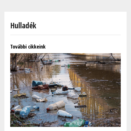
Skip
to
main
Hulladék
content
További cikkeink