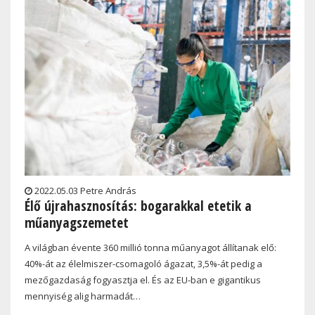
2022.05.03 Petre András
Élő újrahasznosítás: bogarakkal etetik a
műanyagszemetet
A világban évente 360 ​​millió tonna műanyagot állítanak elő:
40%-át az élelmiszer-csomagoló ágazat, 3,5%-át pedig a
mezőgazdaság fogyasztja el. És az EU-ban e gigantikus
mennyiség alig harmadát…