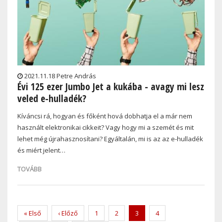
2021.11.18 Petre András
Évi 125 ezer Jumbo Jet a kukába - avagy mi lesz
veled e-hulladék?
Kíváncsi rá, hogyan és főként hová dobhatja el a már nem
használt elektronikai cikkeit? Vagy hogy mi a szemét és mit
lehet még újrahasznosítani? Egyáltalán, mi is az az e-hulladék
és miért jelent…
TOVÁBB
Pagination
First
« Első
Previous
‹ Előző
Page
1
Page
2
Current
3
Page
4