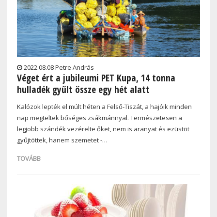
2022.08.08 Petre András
Véget ért a jubileumi PET Kupa, 14 tonna
hulladék gyűlt össze egy hét alatt
Kalózok lepték el múlt héten a Felső-Tiszát, a hajóik minden
nap megteltek bőséges zsákmánnyal. Természetesen a
legjobb szándék vezérelte őket, nem is aranyat és ezüstöt
gyűjtöttek, hanem szemetet -…
TOVÁBB