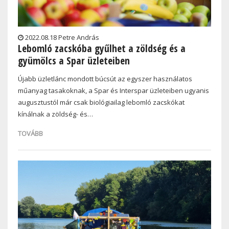
2022.08.18 Petre András
Lebomló zacskóba gyűlhet a zöldség és a
gyümölcs a Spar üzleteiben
Újabb üzletlánc mondott búcsút az egyszer használatos
műanyag tasakoknak, a Spar és Interspar üzleteiben ugyanis
augusztustól már csak biológiailag lebomló zacskókat
kínálnak a zöldség- és…
TOVÁBB