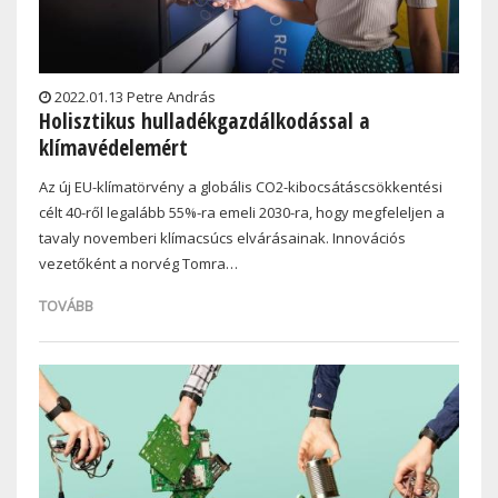
2022.01.13 Petre András
Holisztikus hulladékgazdálkodással a
klímavédelemért
Az új EU-klímatörvény a globális CO2-kibocsátáscsökkentési
célt 40-ről legalább 55%-ra emeli 2030-ra, hogy megfeleljen a
tavaly novemberi klímacsúcs elvárásainak. Innovációs
vezetőként a norvég Tomra…
TOVÁBB