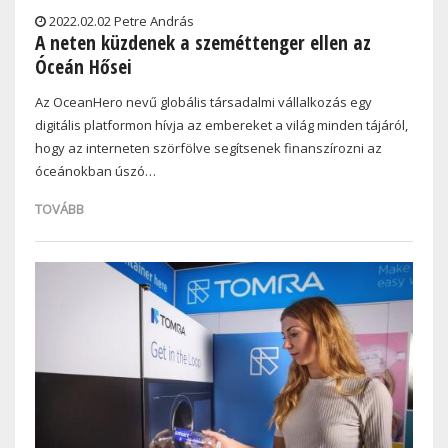
2022.02.02 Petre András
A neten küzdenek a szeméttenger ellen az
Óceán Hősei
Az OceanHero nevű globális társadalmi vállalkozás egy
digitális platformon hívja az embereket a világ minden tájáról,
hogy az interneten szörfölve segítsenek finanszírozni az
óceánokban úszó…
TOVÁBB