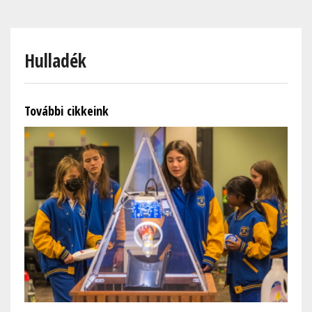
Skip
to
main
Hulladék
content
További cikkeink