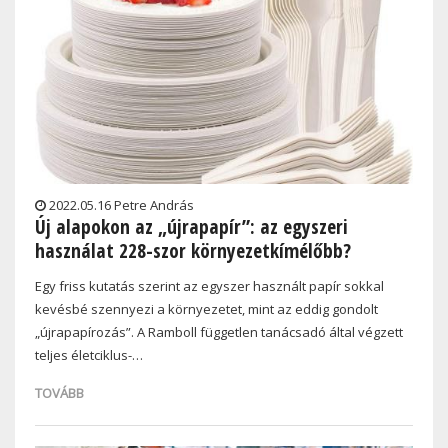
2022.05.16 Petre András
Új alapokon az „újrapapír”: az egyszeri
használat 228-szor környezetkímélőbb?
Egy friss kutatás szerint az egyszer használt papír sokkal
kevésbé szennyezi a környezetet, mint az eddig gondolt
„újrapapírozás”. A Ramboll független tanácsadó által végzett
teljes életciklus-…
TOVÁBB