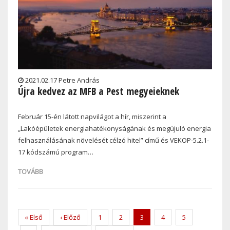
2021.02.17 Petre András
Újra kedvez az MFB a Pest megyeieknek
Február 15-én látott napvilágot a hír, miszerint a
„Lakóépületek energiahatékonyságának és megújuló energia
felhasználásának növelését célzó hitel” című és VEKOP-5.2.1-
17 kódszámú program…
TOVÁBB
Pagination
First
« Első
Previous
‹ Előző
Page
1
Page
2
Current
3
Page
4
Page
5
page
page
page