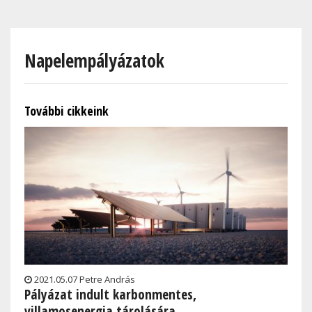
Skip
to
main
Napelempályázatok
content
További cikkeink
2021.05.07 Petre András
Pályázat indult karbonmentes,
villamosenergia tárolására