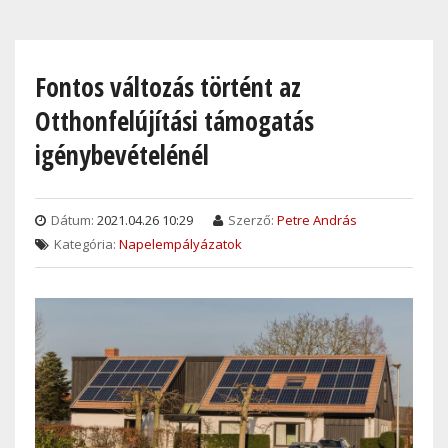
Skip
to
main
Fontos változás történt az
content
Otthonfelújítási támogatás
igénybevételénél
Dátum:
2021.04.26 10:29
Szerző:
Petre András
Kategória:
Napelempályázatok