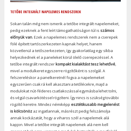
TETŐBE INTEGRÁLT NAPELEMES RENDSZEREK
Sokan talán még nem ismerik a tetőbe integrált napelemeket,
pedig ezeknek a fent leírt támogathatóságon túl is
számos
előnyük van
. Ezek a napelemes rendszerek nem a cserepek
fölé épített tartószerkezeten kapnak helyet, hanem
közvetlenül a tetőszerkezeten, így gyakorlatilag egy síkba
helyezkednek el a paneleket körül ölelő cserepezéssel. A
tetőbe integrált rendszer
kompakt kialakítást tesz lehetővé
,
mivel a modulkeret egyszerre rögzítőként is szolgál. A
felszereléskor a panelkeretnél fogva a napelemeket
egyszerűen csak rá kell akasztani a tetőlécekre, majd a
modulokat nút-féderes csatlakozással egymásba lehet tolni,
és végül csavarkötéssel rögzíteni. Így nincs is szükség további
rögzítő keretre. Mindez némiképp
esztétikusabb megjelenést
is kölcsönöz
az ingatlannak, másrészt pedig felszámolja
annak kockázatát, hogy a viharos szél a napelemek alá
kapjon. Mivel a tetőbe integrált napelemek alá nem kell