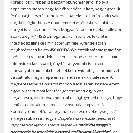
Korábbi cikkünkben is beszámoltunk már arról, hogy a
napelemes piacon nagy felháborodást keltett, hogy egyedüli
felújítási (fejlesztési) tételként a napelemre határoztak csak
meg költségkorlátot. A napelemeket értékesítő vállalatok
hangot is adtak ennek, és a Magyar Napelem és Napkollektor
Szövetség (MNNSZ) támogatásával hivatalos levelet is
intéztek az illetékes minisztérium felé. A rendeletben
meghatározott bruttó
450 000 Ft/kWp értékhatár megemelése
azért is lett volna indokolt, mert kis rendszerméretnél – ami
többnyire a lakossági igény fő irányvonala is – csak
alacsonyabb műszaki feltételekkel, rövidebb garanciaidővel
valósítható meg a napelemes rendszerek kivitelezése. A
megkereséssel sajnálatos módon a minisztérium nem értett
egyet, viszont most lehetőséget teremtett egy olyan
megoldásra, ami kedvezhet a lakossági igényeknek úgy, hogy
a műszaki tartalom is magas színvonalat képvisel. A
Kormányrendelet 5. Támogatható építési tevékenységek 7. §-
a kiegészült azzal, hogy a
„Napelemes rendszer telepítését
vagy cseréjét igazoló számla esetén -
a tetősíkba integrált,
napenergia-hasznosítást biztosító tetőhéjazat kivételével
- az