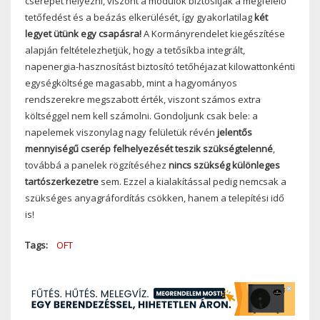
cserepet helyezni, viszont a modulok biztosítják a megfelelő
tetőfedést és a beázás elkerülését, így gyakorlatilag
két
legyet ütünk egy csapásra!
A Kormányrendelet kiegészítése
alapján feltételezhetjük, hogy a tetősíkba integrált,
napenergia-hasznosítást biztosító tetőhéjazat kilowattonkénti
egységköltsége magasabb, mint a hagyományos
rendszerekre megszabott érték, viszont számos extra
költséggel nem kell számolni. Gondoljunk csak bele: a
napelemek viszonylag nagy felületük révén
jelentős
mennyiségű cserép felhelyezését teszik szükségtelenné
,
továbbá a panelek rögzítéséhez
nincs szükség különleges
tartószerkezetre
sem. Ezzel a kialakítással pedig nemcsak a
szükséges anyagráfordítás csökken, hanem a telepítési idő
is!
Tags
OFT