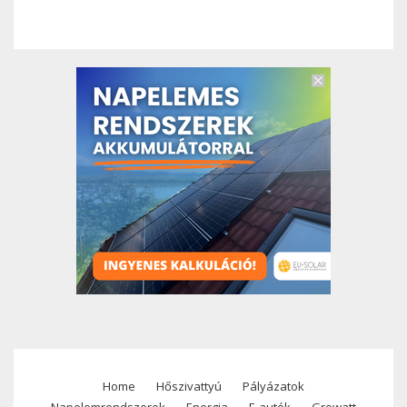
Home
Hőszivattyú
Pályázatok
Footer
Napelemrendszerek
Energia
E-autók
Growatt