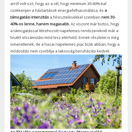
arról volt szó, hogy az a cél, hogy minimum 30-40%-kal
csökkenjen a háztartások energiafelhasználása, és
a
támogatási intenzitás
a híresztelésekkel szemben
nem 30-
40%-os lenne, hanem magasabb.
Az viszont már biztos, hogy
a támogatással létrehozott napelemes rendszereknél már a
bruttó elszámolási mód lesz elérhető. Ennek részletei is még
ismeretlenek, de a hazai napelemes piac bízik abban, hogy a
módosítás nem csorbítja a lakosság beruházási kedvét.
Az ITM célja a programmal, hogy egy átlagos család