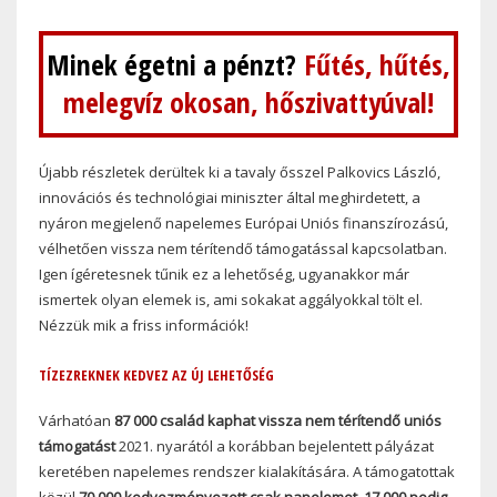
Minek égetni a pénzt?
Fűtés, hűtés,
melegvíz okosan, hőszivattyúval!
Újabb részletek derültek ki a tavaly ősszel Palkovics László,
innovációs és technológiai miniszter által meghirdetett, a
nyáron megjelenő napelemes Európai Uniós finanszírozású,
vélhetően vissza nem térítendő támogatással kapcsolatban.
Igen ígéretesnek tűnik ez a lehetőség, ugyanakkor már
ismertek olyan elemek is, ami sokakat aggályokkal tölt el.
Nézzük mik a friss információk!
TÍZEZREKNEK KEDVEZ AZ ÚJ LEHETŐSÉG
Várhatóan
87 000 család kaphat vissza nem térítendő uniós
támogatást
2021. nyarától a korábban bejelentett pályázat
keretében napelemes rendszer kialakítására. A támogatottak
közül
70 000 kedvezményezett csak napelemet, 17 000 pedig