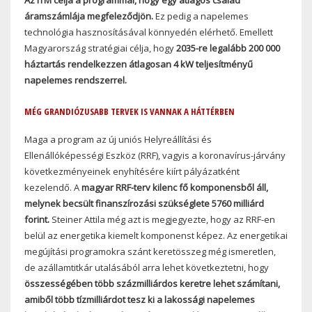
áramszámlája megfeleződjön.
Ez pedig a napelemes
technológia hasznosításával könnyedén elérhető. Emellett
Magyarország stratégiai célja, hogy
2035-re legalább 200 000
háztartás rendelkezzen átlagosan 4 kW teljesítményű
napelemes rendszerrel.
MÉG GRANDIÓZUSABB TERVEK IS VANNAK A HÁTTÉRBEN
Maga a program az új uniós Helyreállítási és
Ellenállóképességi Eszköz (RRF), vagyis a koronavírus-járvány
következményeinek enyhítésére kiírt pályázatként
kezelendő. A
magyar RRF-terv kilenc fő komponensből áll,
melynek becsült finanszírozási szükséglete 5760 milliárd
forint.
Steiner Attila még azt is megjegyezte, hogy az RRF-en
belül az energetika kiemelt komponenst képez. Az energetikai
megújítási programokra szánt keretösszeg még ismeretlen,
de azállamtitkár utalásából arra lehet következtetni, hogy
összességében több százmilliárdos keretre lehet számítani,
amiből több tízmilliárdot tesz ki a lakossági napelemes