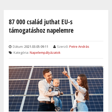
Skip
to
main
87 000 család juthat EU-s
content
támogatáshoz napelemre
Dátum:
2021.03.05 09:11
Szerző:
Petre András
Kategória:
Napelempályázatok