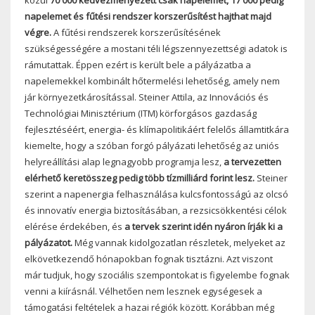
napelemet és fűtési rendszer korszerűsítést hajthat majd
végre.
A fűtési rendszerek korszerűsítésének
szükségességére a mostani téli légszennyezettségi adatok is
rámutattak. Éppen ezért is került bele a pályázatba a
napelemekkel kombinált hőtermelési lehetőség, amely nem
jár környezetkárosítással. Steiner Attila, az Innovációs és
Technológiai Minisztérium (ITM) körforgásos gazdaság
fejlesztéséért, energia- és klímapolitikáért felelős államtitkára
kiemelte, hogy a szóban forgó pályázati lehetőség az uniós
helyreállítási alap legnagyobb programja lesz,
a tervezetten
elérhető keretösszeg pedig több tízmilliárd forint lesz.
Steiner
szerint a napenergia felhasználása kulcsfontosságú az olcsó
és innovatív energia biztosításában, a rezsicsökkentési célok
elérése érdekében, és
a tervek szerint idén nyáron írják ki a
pályázatot.
Még vannak kidolgozatlan részletek, melyeket az
elkövetkezendő hónapokban fognak tisztázni. Azt viszont
már tudjuk, hogy szociális szempontokat is figyelembe fognak
venni a kiírásnál. Vélhetően nem lesznek egységesek a
támogatási feltételek a hazai régiók között. Korábban még