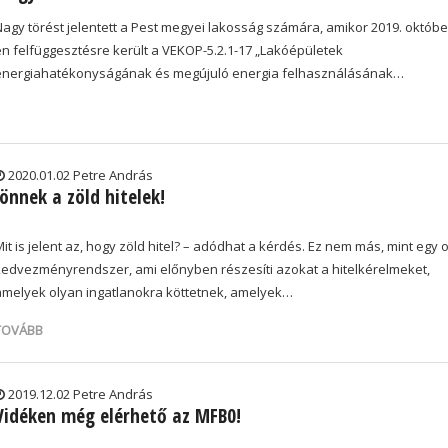
Nagy törést jelentett a Pest megyei lakosság számára, amikor 2019. októbe
én felfüggesztésre került a VEKOP-5.2.1-17 „Lakóépületek
energiahatékonyságának és megújuló energia felhasználásának…
2020.01.02 Petre András
Jönnek a zöld hitelek!
it is jelent az, hogy zöld hitel? – adódhat a kérdés. Ez nem más, mint egy 
kedvezményrendszer, ami előnyben részesíti azokat a hitelkérelmeket,
amelyek olyan ingatlanokra köttetnek, amelyek…
TOVÁBB
2019.12.02 Petre András
Vidéken még elérhető az MFB0!