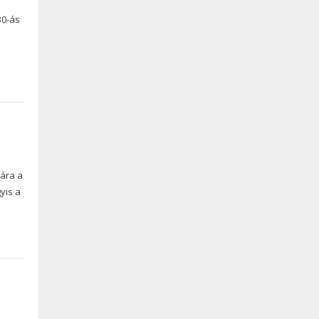
B0-ás
sára a
yis a