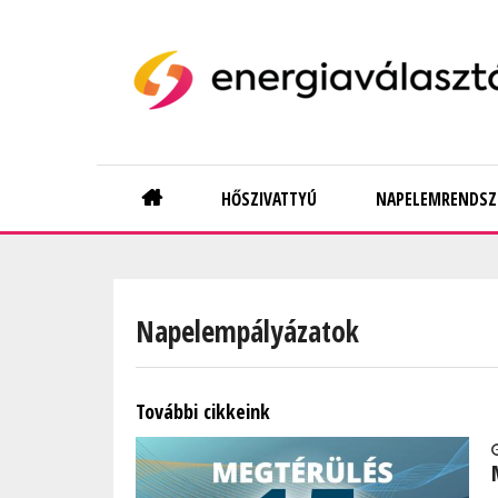
Skip
to
main
content
Main
HŐSZIVATTYÚ
NAPELEMRENDSZ
navigation
Napelempályázatok
További cikkeink