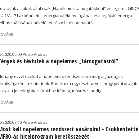
Folytatjuk a sokak által csak „Napelemes támogatásként” emlegetett GINO
8.4.1/A-17 Lakóépületek energiahatékonyságának és megújuló energia
felhasználásának növelését célzó hitelt bemutató…
TOVÁBB
2020.09.09 Petre András
Tények és tévhitek a napelemes „támogatásról”
Néhány évvel ezelőtt a napelemes rendszerekre még a gazdagok
kiváltságaként tekintettünk. Ennek oka egyrészt az volt, hogy jóval drágáb
voltak a jelenlegi piaci árakhoz képest, másrészt pedig…
TOVÁBB
2020.07.10 Petre András
Most kell napelemes rendszert vásárolni! - Csökkentetté
MFB0-ás hitelprogram keretösszegét