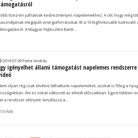
támogatásról
Több tízezren juthatnak kedvezményes napelemekhez. A cél, hogy még t
használjanak megújuló energiaforrásokat. Itt a 10 legfontosabb tudnivaló
támogatásról. A Magyar Fejlesztési Bank…
2019.07.09 Petre András
Így igényelhet állami támogatást napelemes rendszerre 
videó
Nem olyan rég csak elvétve láthattunk napelemeket, azokat is főleg a nyug
országokban. Ám ez sokat változott az elmúlt időszakban. Egyre többen is
fel a rendszer előnyeit: lenullázza a…
TOVÁBB