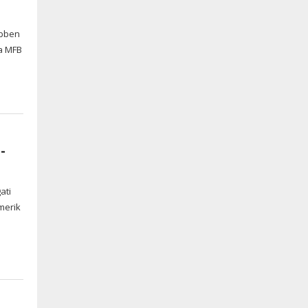
öbben
 a MFB
-
ati
merik