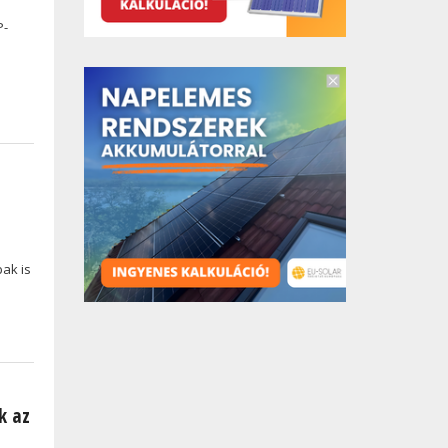
P-
bak is
k az