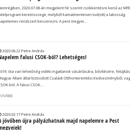
Nemrégiben, 2020.07.08-án megjelent hír szerint csökkentésre kerül az MF
hitelprogram keretösszege, melyből kamatmentesen tud(ott) a lakosság
napelemes rendszert beszerezni. A pest megyei…
2020.06.22 Petre András
Napelem falusi CSOK-ból? Lehetséges!
019. óta van lehetőség vidéki ingatlanok vásárlására, bővítésére, felújítá
Magyar Állam által biztosított Családi Otthonteremtési Kedvezményből, vag
CSOK-ból. A falusi CSOK…
TOVÁBB
2020.02.17 Petre András
A jövőben újra pályázhatnak majd napelemre a Pest
megyeiek!