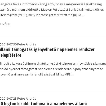
Rengeteg téves információ kering arról, hogy a magyarországi lakosság
számára már nem elérhető a Magyar Fejlesztési Bank által nyújtott 0%-os
hitelprogram (MFB0), mely lehetőséget teremtett megújuló…
TOVÁBB
2019.07.30 Petre András
Állami támogatás igényelhető napelemes rendszer
telepítésére
Elindult a Lakossági Energiahatékonysági Hitelprogram. Így több száz mag
család nyerhet támogatást napelemes rendszerre. A pályázat elnyerése
egyenlő a villanyszámla lenullázásával. Mi az MFB…
2019.07.23 Petre András
10 legfontosabb tudnivaló a napelemes állami