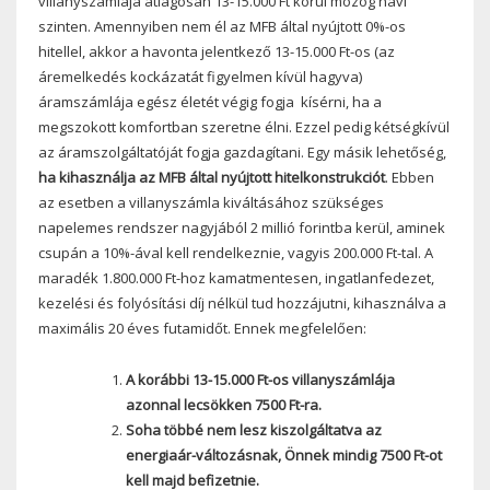
villanyszámlája átlagosan 13-15.000 Ft körül mozog havi
szinten. Amennyiben nem él az MFB által nyújtott 0%-os
hitellel, akkor a havonta jelentkező 13-15.000 Ft-os (az
áremelkedés kockázatát figyelmen kívül hagyva)
áramszámlája egész életét végig fogja kísérni, ha a
megszokott komfortban szeretne élni. Ezzel pedig kétségkívül
az áramszolgáltatóját fogja gazdagítani. Egy másik lehetőség,
ha kihasználja az MFB által nyújtott hitelkonstrukciót
. Ebben
az esetben a villanyszámla kiváltásához szükséges
napelemes rendszer nagyjából 2 millió forintba kerül, aminek
csupán a 10%-ával kell rendelkeznie, vagyis 200.000 Ft-tal. A
maradék 1.800.000 Ft-hoz kamatmentesen, ingatlanfedezet,
kezelési és folyósítási díj nélkül tud hozzájutni, kihasználva a
maximális 20 éves futamidőt. Ennek megfelelően:
A korábbi 13-15.000 Ft-os villanyszámlája
azonnal lecsökken 7500 Ft-ra.
Soha többé nem lesz kiszolgáltatva az
energiaár-változásnak, Önnek mindig 7500 Ft-ot
kell majd befizetnie.