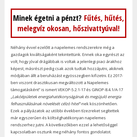
Minek égetni a pénzt?
Fűtés, hűtés,
melegvíz okosan, hőszivattyúval!
Néhány évvel ezelőtt a napelemes rendszerekre még a
gazdagok kiváltságaként tekintettünk. Ennek oka egyrészt az
volt, hogy jóval drágábbak is voltak a jelenlegi piaci árakhoz
képest, másrészt pedig csak azok tudtak hozzájutni, akiknek
módjában állt a beruházást egyösszegben kifizetni. Ez 2017-
ben viszont drasztikusan megváltozott a Napelemes
támogatásként” is ismert VEKOP-5.2.1-17 és GINOP-8.4.1/A-17
„Lakóépületek energiahatékonyságának és megújuló energia
felhasználásának növelését célzó hitel”
-nek köszönhetően.
Ezek a pályázatok az utóbbi években tízezreket segítettek
már egyszerűen és költséghatékonyan napelemes
rendszerhez jutni. A következőkben ezzel a lehetőséggel
kapcsolatban osztunk meg néhány fontos gondolatot.