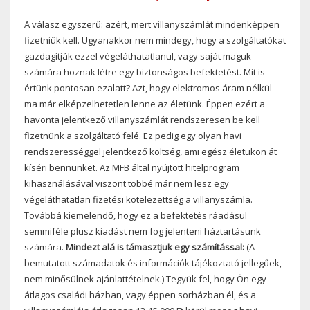
A válasz egyszerű: azért, mert villanyszámlát mindenképpen
fizetniük kell. Ugyanakkor nem mindegy, hogy a szolgáltatókat
gazdagítják ezzel végeláthatatlanul, vagy saját maguk
számára hoznak létre egy biztonságos befektetést. Mit is
értünk pontosan ezalatt? Azt, hogy elektromos áram nélkül
ma már elképzelhetetlen lenne az életünk. Éppen ezért a
havonta jelentkező villanyszámlát rendszeresen be kell
fizetnünk a szolgáltató felé. Ez pedig egy olyan havi
rendszerességgel jelentkező költség, ami egész életükön át
kíséri bennünket. Az MFB által nyújtott hitelprogram
kihasználásával viszont többé már nem lesz egy
végeláthatatlan fizetési kötelezettség a villanyszámla.
Továbbá kiemelendő, hogy ez a befektetés ráadásul
semmiféle plusz kiadást nem fog jelenteni háztartásunk
számára.
Mindezt alá is támasztjuk egy számítással:
(A
bemutatott számadatok és információk tájékoztató jellegűek,
nem minősülnek ajánlattételnek.) Tegyük fel, hogy Ön egy
átlagos családi házban, vagy éppen sorházban él, és a