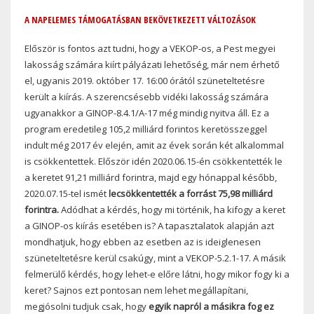
A NAPELEMES TÁMOGATÁSBAN BEKÖVETKEZETT VÁLTOZÁSOK
Először is fontos azt tudni, hogy a VEKOP-os, a Pest megyei
lakosság számára kiírt pályázati lehetőség, már nem érhető
el, ugyanis 2019. október 17. 16:00 órától szüneteltetésre
került a kiírás. A szerencsésebb vidéki lakosság számára
ugyanakkor a GINOP-8.4.1/A-17 még mindig nyitva áll. Ez a
program eredetileg 105,2 milliárd forintos keretösszeggel
indult még 2017 év elején, amit az évek során két alkalommal
is csökkentettek. Először idén 2020.06.15-én csökkentették le
a keretet 91,21 milliárd forintra, majd egy hónappal később,
2020.07.15-tel ismét
lecsökkentették a forrást 75,98 milliárd
forintra.
Adódhat a kérdés, hogy mi történik, ha kifogy a keret
a GINOP-os kiírás esetében is? A tapasztalatok alapján azt
mondhatjuk, hogy ebben az esetben az is ideiglenesen
szüneteltetésre kerül csakúgy, mint a VEKOP-5.2.1-17. A másik
felmerülő kérdés, hogy lehet-e előre látni, hogy mikor fogy ki a
keret? Sajnos ezt pontosan nem lehet megállapítani,
megjósolni tudjuk csak, hogy
egyik napról a másikra fog ez