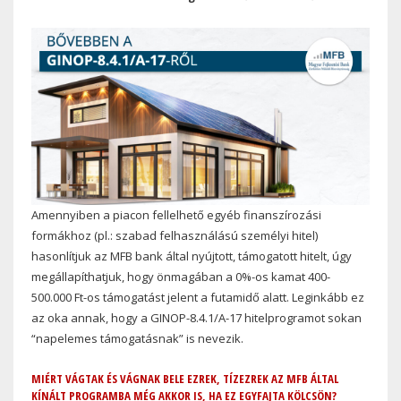
Amennyiben a piacon fellelhető egyéb finanszírozási
formákhoz (pl.: szabad felhasználású személyi hitel)
hasonlítjuk az MFB bank által nyújtott, támogatott hitelt, úgy
megállapíthatjuk, hogy önmagában a 0%-os kamat 400-
500.000 Ft-os támogatást jelent a futamidő alatt. Leginkább ez
az oka annak, hogy a GINOP-8.4.1/A-17 hitelprogramot sokan
“napelemes támogatásnak” is nevezik.
MIÉRT VÁGTAK ÉS VÁGNAK BELE EZREK, TÍZEZREK AZ MFB ÁLTAL
KÍNÁLT PROGRAMBA MÉG AKKOR IS, HA EZ EGYFAJTA KÖLCSÖN?