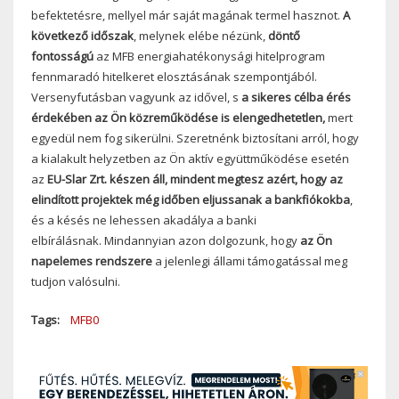
befektetésre, mellyel már saját magának termel hasznot.
A
következő időszak
, melynek elébe nézünk,
döntő
fontosságú
az MFB energiahatékonysági hitelprogram
fennmaradó hitelkeret elosztásának szempontjából.
Versenyfutásban vagyunk az idővel, s
a sikeres célba érés
érdekében az Ön közreműködése is elengedhetetlen,
mert
egyedül nem fog sikerülni. Szeretnénk biztosítani arról, hogy
a kialakult helyzetben az Ön aktív együttműködése esetén
az
EU-Slar Zrt. készen áll, mindent megtesz azért, hogy az
elindított projektek még időben eljussanak a bankfiókokba
,
és a késés ne lehessen akadálya a banki
elbírálásnak. Mindannyian azon dolgozunk, hogy
az Ön
napelemes rendszere
a jelenlegi állami támogatással meg
tudjon valósulni.
Tags
MFB0