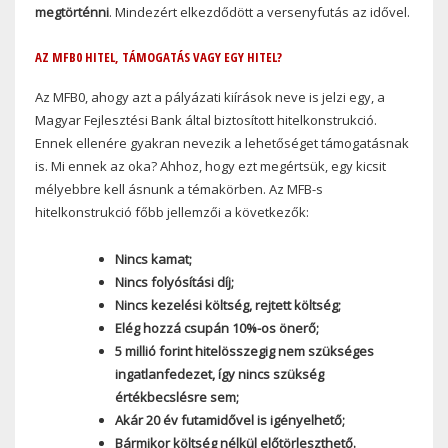
megtörténni
. Mindezért elkezdődött a versenyfutás az idővel.
AZ MFB0 HITEL, TÁMOGATÁS VAGY EGY HITEL?
Az MFB0, ahogy azt a pályázati kiírások neve is jelzi egy, a
Magyar Fejlesztési Bank által biztosított hitelkonstrukció.
Ennek ellenére gyakran nevezik a lehetőséget támogatásnak
is. Mi ennek az oka? Ahhoz, hogy ezt megértsük, egy kicsit
mélyebbre kell ásnunk a témakörben. Az MFB-s
hitelkonstrukció főbb jellemzői a következők:
Nincs kamat;
Nincs folyósítási díj;
Nincs kezelési költség, rejtett költség;
Elég hozzá csupán 10%-os önerő;
5 millió forint hitelösszegig nem szükséges
ingatlanfedezet, így nincs szükség
értékbecslésre sem;
Akár 20 év futamidővel is igényelhető;
Bármikor költség nélkül előtörleszthető.