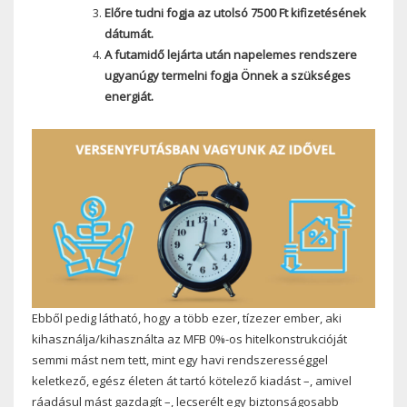
Előre tudni fogja az utolsó 7500 Ft kifizetésének
dátumát.
A futamidő lejárta után napelemes rendszere
ugyanúgy termelni fogja Önnek a szükséges
energiát.
Ebből pedig látható, hogy a több ezer, tízezer ember, aki
kihasználja/kihasználta az MFB 0%-os hitelkonstrukcióját
semmi mást nem tett, mint egy havi rendszerességgel
keletkező, egész életen át tartó kötelező kiadást –, amivel
ráadásul mást gazdagít –, lecserélt egy biztonságosabb