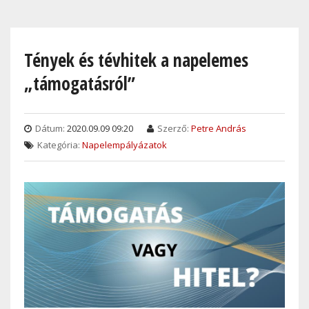
Skip
to
main
Tények és tévhitek a napelemes
content
„támogatásról”
Dátum:
2020.09.09 09:20
Szerző:
Petre András
Kategória:
Napelempályázatok