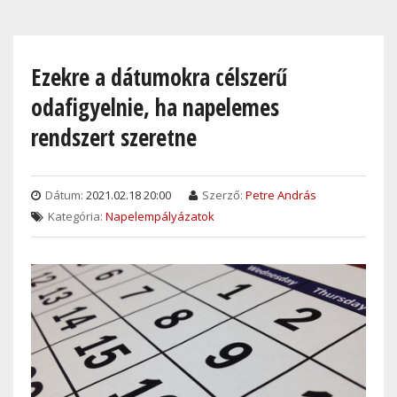
Skip
to
main
Ezekre a dátumokra célszerű
content
odafigyelnie, ha napelemes
rendszert szeretne
Dátum:
2021.02.18 20:00
Szerző:
Petre András
Kategória:
Napelempályázatok