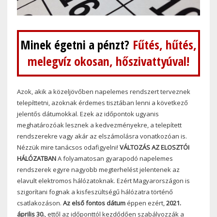
Minek égetni a pénzt?
Fűtés, hűtés,
melegvíz okosan, hőszivattyúval!
Azok, akik a közeljövőben napelemes rendszert terveznek
telepíttetni, azoknak érdemes tisztában lenni a következő
jelentős dátumokkal. Ezek az időpontok ugyanis
meghatározóak lesznek a kedvezményekre, a telepített
rendszerekre vagy akár az elszámolásra vonatkozóan is.
Nézzük mire tanácsos odafigyelni!
VÁLTOZÁS AZ ELOSZTÓI
HÁLÓZATBAN
A folyamatosan gyarapodó napelemes
rendszerek egyre nagyobb megterhelést jelentenek az
elavult elektromos hálózatoknak. Ezért Magyarországon is
szigorítani fognak a kisfeszültségű hálózatra történő
csatlakozáson.
Az első fontos dátum
éppen ezért,
2021.
április 30.
, ettől az időponttól kezdődően szabályozzák a