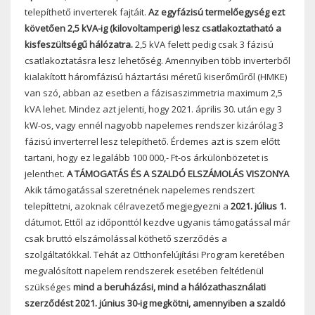
telepíthető inverterek fajtáit.
Az egyfázisú termelőegység ezt
követően 2,5 kVA-ig (kilovoltamperig) lesz csatlakoztatható a
kisfeszültségű hálózatra.
2,5 kVA felett pedig csak 3 fázisú
csatlakoztatásra lesz lehetőség. Amennyiben több inverterből
kialakított háromfázisú háztartási méretű kiserőműről (HMKE)
van szó, abban az esetben a fázisaszimmetria maximum 2,5
kVA lehet. Mindez azt jelenti, hogy 2021. április 30. után egy 3
kW-os, vagy ennél nagyobb napelemes rendszer kizárólag 3
fázisú inverterrel lesz telepíthető. Érdemes azt is szem előtt
tartani, hogy ez legalább 100 000,- Ft-os árkülönbözetet is
jelenthet.
A TÁMOGATÁS ÉS A SZALDÓ ELSZÁMOLÁS VISZONYA
Akik támogatással szeretnének napelemes rendszert
telepíttetni, azoknak célravezető megjegyezni a
2021. július 1.
dátumot. Ettől az időponttól kezdve ugyanis támogatással már
csak bruttó elszámolással köthető szerződés a
szolgáltatókkal. Tehát az Otthonfelújítási Program keretében
megvalósított napelem rendszerek esetében feltétlenül
szükséges
mind a beruházási, mind a hálózathasználati
szerződést
2021. június 30-ig megkötni, amennyiben a szaldó