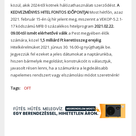
közül, akik 2024-től kötnek hálózathasználati szerződést.
A
KEDVEZMÉNYES HITEL FONTOS IDŐPONTJAI
Most hétfőn, azaz
2021. február 15-én új hír jelent meg, miszerint a VEKOP-5.2.1-
17 kódszámú MFB 0 százalékos hitelprogram
2021.02.22.
09.00-tól ismét elérhetővé válik
a Pest megyében élők
számára, közel
1,5 milliárd Ft keretösszeg erejéig
.
Hitelkérelmüket 2021. június 30. 16.00-ig nyújthatják be.
Jegyezzük fel ezeket a jeles dátumokat a naptárunkba,
hiszen bármelyik megoldást, konstrukciót is választjuk,
javasolt résen lenni, ha a számunkra a legideálisabb
napelemes rendszert vagy elszámolási módot szeretnénk!
Tags
OFT