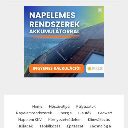
Home
Hőszivattyú
Pályázatok
Footer
Napelemrendszerek
Energia
E-autók
Growatt
menu
Napelem KKV
Környezetvédelem
Klímváltozás
Hulladék
Táplálkozás
Építészet
Technológia