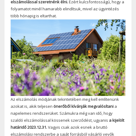
elszámolással szeretnénk élni.
Ezért kulcsfontosságú, hogy a
folyamatot minél hamarabb elindítsuk, mivel az ügyintézés
több hónapig is eltarthat.
Az elszámolás módjának tekintetében meg kell említenünk
azokat is, akik teljesen
önerőből kívánják megvalósítani
a
napelemes rendszerüket. Számukra még van idő, hogy
szaldó elszámolással kössenek szerződést, ugyanis
a kijelölt
határidő 2023.12.31.
Vagyis csak azok esnek a bruttó
elszámolási rendszerbe a saját forrásból vásárló vevők