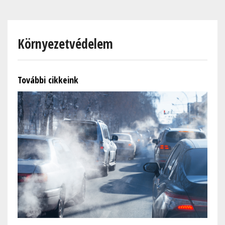
Skip
to
main
Környezetvédelem
content
További cikkeink