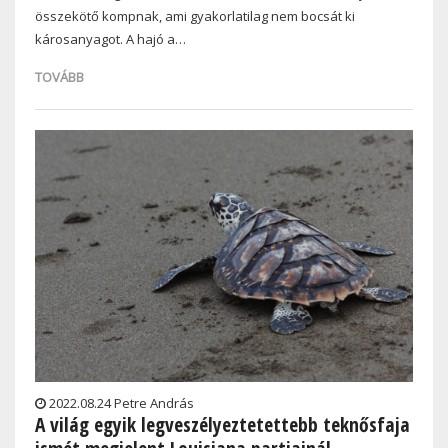
összekötő kompnak, ami gyakorlatilag nem bocsát ki
károsanyagot. A hajó a…
TOVÁBB
2022.08.24 Petre András
A világ egyik legveszélyeztetettebb teknősfaja