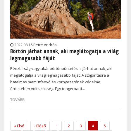
2022.08.16 Petre András
Börtön járhat annak, aki meglátogatja a világ
legmagasabb fáját
Pénzbírság vagy akár börtönbüntetés is járhat annak, aki
meglátogatja a világ legmagasabb fáját. A szigorításra a
hatalmas mamutfenyő és környezetének védelme
érdekében volt szükség. Egy tengerparti…
TOVÁBB
Pagination
First
« Első
Previous
‹ Előző
Page
1
Page
2
Page
3
Current
4
Page
5