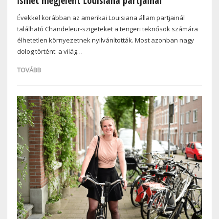
ismét megjelent Louisiana partjainál
Évekkel korábban az amerikai Louisiana állam partjainál
található Chandeleur-szigeteket a tengeri teknősök számára
élhetetlen környezetnek nyilvánították. Most azonban nagy
dolog történt: a világ…
TOVÁBB