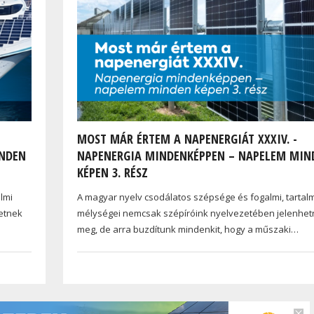
MOST MÁR ÉRTEM A NAPENERGIÁT XXXIV. -
INDEN
NAPENERGIA MINDENKÉPPEN – NAPELEM MIN
KÉPEN 3. RÉSZ
lmi
A magyar nyelv csodálatos szépsége és fogalmi, tartal
etnek
mélységei nemcsak szépíróink nyelvezetében jelenhe
meg, de arra buzdítunk mindenkit, hogy a műszaki…