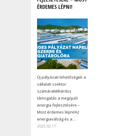
ÉRDEMES LÉPNI!
Új pályázati lehetőségek a
vállalati szektor
számáraMilliárdos
támogatás a megújuló
energia fejlesztésére –
Most érdemes lépni!Az
energiaválság és a…
2025.02.17