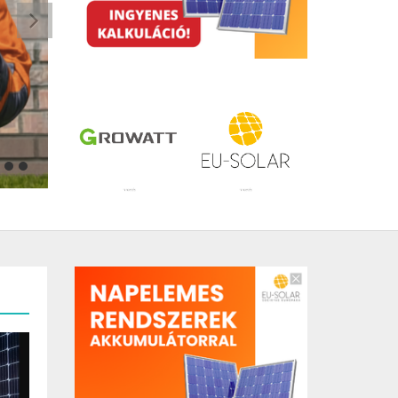
HŐSZIVATTYÚ KISOKOS: A TISZTA ÉS OKOS FŰTÉS, MINDEN
1
2
3
4
5