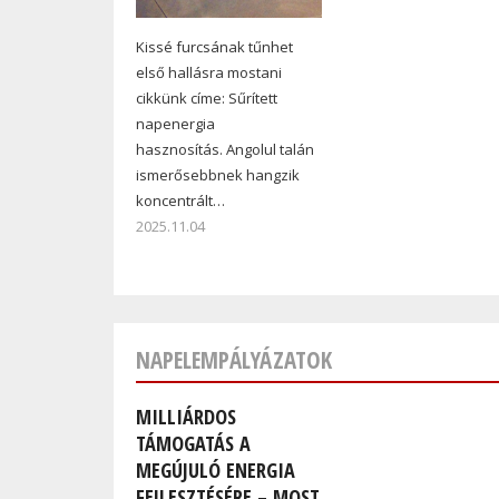
Kissé furcsának tűnhet
első hallásra mostani
cikkünk címe: Sűrített
napenergia
hasznosítás. Angolul talán
ismerősebbnek hangzik
koncentrált…
2025.11.04
NAPELEMPÁLYÁZATOK
MILLIÁRDOS
TÁMOGATÁS A
MEGÚJULÓ ENERGIA
FEJLESZTÉSÉRE – MOST