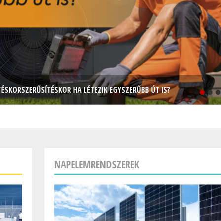
TÉSKORSZERŰSÍTÉSKOR HA LÉTEZIK EGYSZERŰBB ÚT IS?
NAPELEMRENDSZEREK