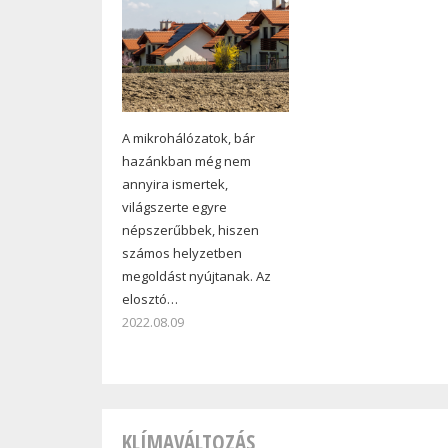
A mikrohálózatok, bár
hazánkban még nem
annyira ismertek,
világszerte egyre
népszerűbbek, hiszen
számos helyzetben
megoldást nyújtanak. Az
elosztó…
2022.08.09
KLÍMAVÁLTOZÁS