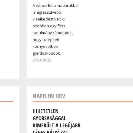
A városi lét a madarakból
is agresszívebb
viselkedést vált ki.
Azonban egy friss
tanulmány rámutatott,
hogy az épített
környezetben
gondoskodóbb…
2023.08.22
NAPELEM KKV
HIHETETLEN
GYORSASÁGGAL
KIMERÜLT A LEGÚJABB
CÉGES PÁLYÁZAT