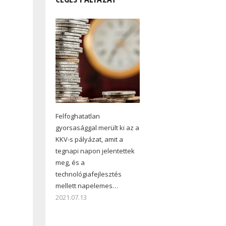
Felfoghatatlan
gyorsasággal merült ki az a
KKV-s pályázat, amit a
tegnapi napon jelentettek
meg, és a
technológiafejlesztés
mellett napelemes…
2021.07.13