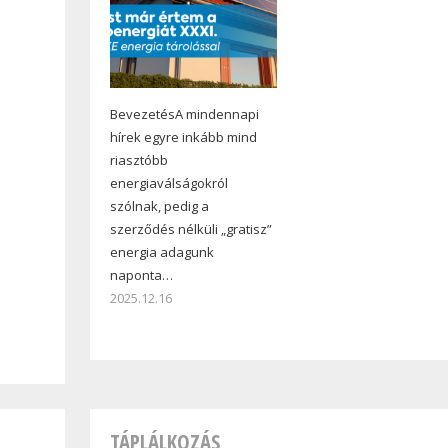
BevezetésA mindennapi
hírek egyre inkább mind
riasztóbb
energiaválságokról
szólnak, pedig a
szerződés nélküli „gratisz”
energia adagunk
naponta…
2025.12.16
TÁPLÁLKOZÁS