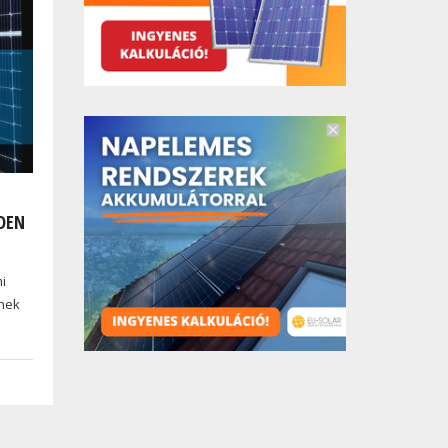
DEN
mi
tnek