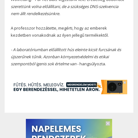
szerettünk volna előállítani, de a szükséges DNS-szekvencia
nem állt rendelkezésünkre.
A professzor hozzátette, megérti, hogy az emberek
kezdetben vonakodnak az ilyen jellegű termékektől.
- A laboratóriumban előállított hús eleinte kicsit furcsának és
újszerűnek tűnik. Azonban környezetvédelmi és etikai
szempontból igenis sok értelme van
- hangsúlyozta.