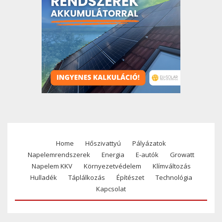
Home
Hőszivattyú
Pályázatok
Footer
Napelemrendszerek
Energia
E-autók
Growatt
menu
Napelem KKV
Környezetvédelem
Klímváltozás
Hulladék
Táplálkozás
Építészet
Technológia
Kapcsolat