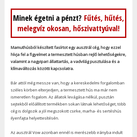
Minek égetni a pénzt?
Fűtés, hűtés,
melegvíz okosan, hőszivattyúval!
Mamuthúsból készített fasírtot egy ausztrál cég, hogy ezzel
hívja fel a figyelmet a termesztett húsban rejlő lehetőségekre,
valamint a nagyipari állattartás, a vadvilág pusztulása és a
klímaváltozás közötti kapcsolatra.
Bár attól még messze van, hogy a kereskedelmi forgalomban
széles körben elterjedjen, a termesztett hús ma már nem
ismeretlen fogalom. Az állatok levágása nélkül, pusztán
sejtekből előállított termékben sokan látnak lehetőséget, több
cég is dolgozik a jól megszokott csirke, marha- és sertéshús
ilyenfajta helyettesítésén.
Az ausztrál Vow azonban ennél is merészebb irányba indult