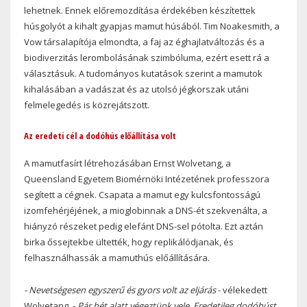
lehetnek. Ennek előremozdítása érdekében készítettek
húsgolyót a kihalt gyapjas mamut húsából. Tim Noakesmith, a
Vow társalapítója elmondta, a faj az éghajlatváltozás és a
biodiverzitás lerombolásának szimbóluma, ezért esett rá a
választásuk. A tudományos kutatások szerint a mamutok
kihalásában a vadászat és az utolsó jégkorszak utáni
felmelegedés is közrejátszott.
Az eredeti cél a dodóhús előállítása volt
A mamutfasírt létrehozásában Ernst Wolvetang, a
Queensland Egyetem Biomérnöki Intézetének professzora
segített a cégnek. Csapata a mamut egy kulcsfontosságú
izomfehérjéjének, a mioglobinnak a DNS-ét szekvenálta, a
hiányzó részeket pedig elefánt DNS-sel pótolta. Ezt aztán
birka őssejtekbe ültették, hogy replikálódjanak, és
felhasználhassák a mamuthús előállítására.
- Nevetségesen egyszerű és gyors volt az eljárás
- vélekedett
Wolvetang. -
Pár hét alatt végeztünk vele. Eredetileg dodóhúst