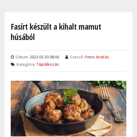
Skip
to
main
Fasírt készült a kihalt mamut
content
húsából
Dátum:
2023.03.30 08:00
Szerző:
Petre András
Kategória:
Táplálkozás