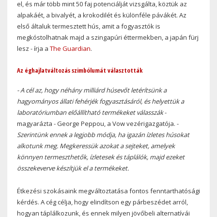
el, és már több mint 50 faj potenciálját vizsgálta, köztük az
alpakáét, a bivalyét, a krokodilét és különféle pávákét. Az
első általuk termesztett hús, amit a fogyasztók is
megkóstolhatnak majd a szingapúri éttermekben, a japán fürj
lesz - írja a
The Guardian
.
Az éghajlatváltozás szimbólumát választották
- A cél az, hogy néhány milliárd húsevőt letérítsünk a
hagyományos állati fehérjék fogyasztásáról, és helyettük a
laboratóriumban előállítható termékeket válasszák
-
magyarázta - George Peppou, a Vow vezérigazgatója. -
Szerintünk ennek a legjobb módja, ha igazán ízletes húsokat
alkotunk meg. Megkeressük azokat a sejteket, amelyek
könnyen termeszthetők, ízletesek és táplálók, majd ezeket
összekeverve készítjük el a termékeket.
Étkezési szokásaink megváltoztatása fontos fenntarthatósági
kérdés. A cég célja, hogy elindítson egy párbeszédet arról,
hogyan táplálkozunk, és ennek milyen jövőbeli alternatívái