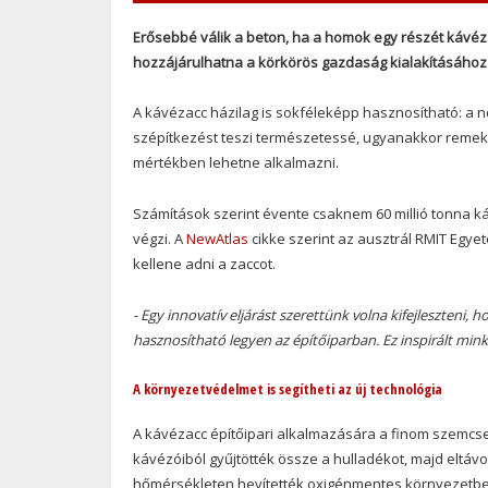
Erősebbé válik a beton, ha a homok egy részét kávézac
hozzájárulhatna a körkörös gazdaság kialakításához 
A kávézacc házilag is sokféleképp hasznosítható: a n
szépítkezést teszi természetessé, ugyanakkor reme
mértékben lehetne alkalmazni.
Számítások szerint évente csaknem 60 millió tonna k
végzi. A
NewAtlas
cikke szerint az ausztrál RMIT Egye
kellene adni a zaccot.
- Egy innovatív eljárást szerettünk volna kifejleszten
hasznosítható legyen az építőiparban. Ez inspirált min
A környezetvédelmet is segítheti az új technológia
A kávézacc építőipari alkalmazására a finom szemcsem
kávézóiból gyűjtötték össze a hulladékot, majd eltávo
hőmérsékleten hevítették oxigénmentes környezetben - 