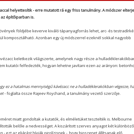
cal helyettesítik - erre mutatott rá egy friss tanulmány. A módszer elter
az építőiparban is.
övények földjébe keverve kiváló tápanyagforrás lehet, arc- és testradírké
kül komposztálható. Azonban egy új módszerrel ezeknél sokkal nagyobb
ávézacc keletkezik világszerte, amelynek nagy része a hulladéklerakókba
tem kutatói felfedezték, hogyan lehetne javítani ezen az arányon: betonh
i, hogy ez a hatalmas mennyiségű kávézacc ne a hulladéklerakókban végezze, 
ket
- foglalta össze Rajeev Roychand, a tanulmány vezető szerzője.
éret miatt gondoltak a kutatók, és elméletüket tesztelték is. Melbourne
lították belőle a nedvességet. A kiszárított szerves anyagot két különböző
ezt az eljárást hívják pirolízisnek -, hogy bioszenet állítsanak elő.