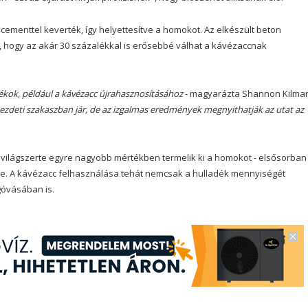
ementtel keverték, így helyettesítve a homokot. Az elkészült beton
, hogy az akár 30 százalékkal is erősebbé válhat a kávézaccnak
dékok, például a kávézacc újrahasznosításához
- magyarázta Shannon Kilmar
zdeti szakaszban jár, de az izgalmas eredmények megnyithatják az utat az
világszerte egyre nagyobb mértékben termelik ki a homokot - elsősorban
re. A kávézacc felhasználása tehát nemcsak a hulladék mennyiségét
góvásában is.