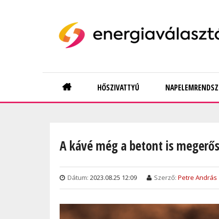
Skip
to
main
content
Main
HŐSZIVATTYÚ
NAPELEMRENDSZ
navigation
A kávé még a betont is megerős
Dátum:
2023.08.25 12:09
Szerző:
Petre András