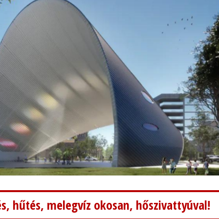
s, hűtés, melegvíz okosan, hőszivattyúval!