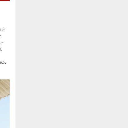
ter
r
er
l.
ítás