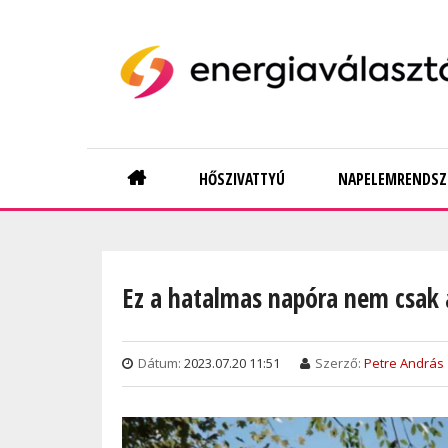
Skip
to
main
content
Main
HŐSZIVATTYÚ
NAPELEMRENDSZ
navigation
Ez a hatalmas napóra nem csak 
Dátum:
2023.07.20 11:51
Szerző:
Petre András