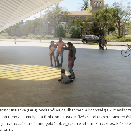
ator Initiative (LAGI) jóvoltából valósulhat meg. A közösség a klímaváltoz
okat támogat, amelyek a funkcionalitást a művészettel ötvözik. Minden é
egmutathassák: a klímamegoldások egyszerre lehetnek hasznosak és szé
tták be.