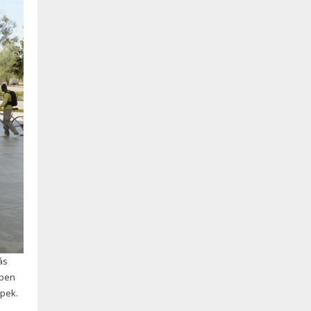
ás
vben
pek.