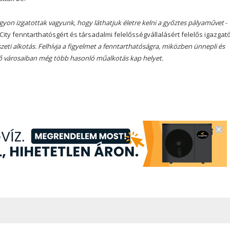
agyon izgatottak vagyunk, hogy láthatjuk életre kelni a győztes pályaművet
-
y fenntarthatósgért és társadalmi felelősségvállalásért felelős igazgatój
eti alkotás. Felhívja a figyelmet a fenntarthatóságra, miközben ünnepli és
vő városaiban még több hasonló műalkotás kap helyet.