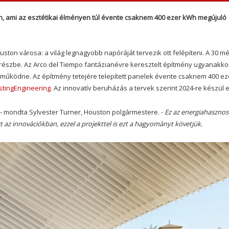
an, ami az esztétikai élményen túl évente csaknem 400 ezer kWh megújuló
ton városa: a világ legnagyobb napóráját tervezik ott felépíteni. A 30 mé
srészbe. Az Arco del Tiempo fantázianévre keresztelt építmény ugyanakko
űködne. Az építmény tetejére telepített panelek évente csaknem 400 ez
stingEngineering
. Az innovatív beruházás a tervek szerint 2024-re készül e
- mondta Sylvester Turner, Houston polgármestere. -
Ez az energiahasznos
az innovációkban, ezzel a projekttel is ezt a hagyományt követjük.