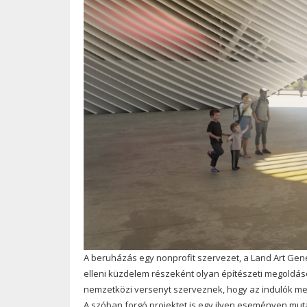
A beruházás egy nonprofit szervezet, a Land Art Gener
elleni küzdelem részeként olyan építészeti megoldás
nemzetközi versenyt szerveznek, hogy az indulók m
A szóban forgó projektet is egy ilyen eseményen muta