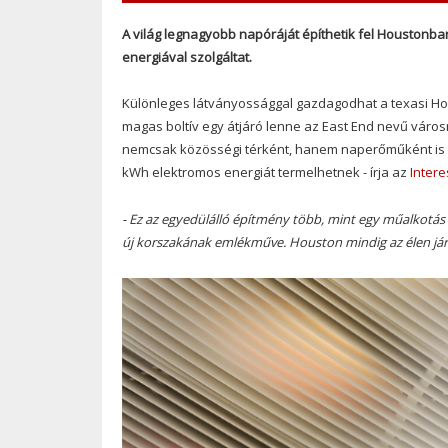
A világ legnagyobb napóráját építhetik fel Houstonb
energiával szolgáltat.
Különleges látványossággal gazdagodhat a texasi Hous
magas boltív egy átjáró lenne az East End nevű váro
nemcsak közösségi térként, hanem naperőműként is m
kWh elektromos energiát termelhetnek - írja az
Intere
- Ez az egyedülálló építmény több, mint egy műalkotás
új korszakának emlékműve. Houston mindig az élen járt 