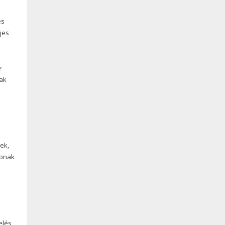
és
jes
z
vak
ek,
apnak
elés