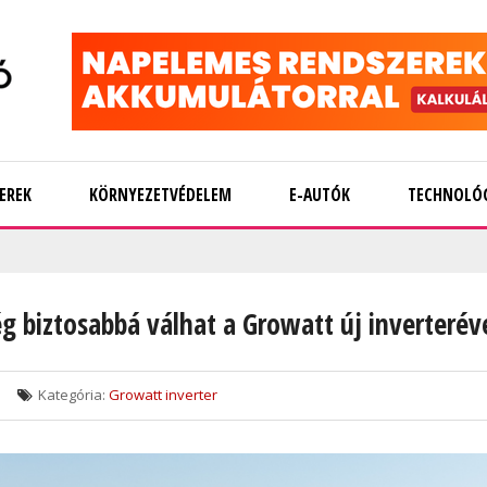
EREK
KÖRNYEZETVÉDELEM
E-AUTÓK
TECHNOLÓ
biztosabbá válhat a Growatt új inverterév
Kategória:
Growatt inverter