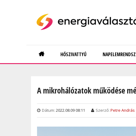
Skip
to
main
content
Main
HŐSZIVATTYÚ
NAPELEMRENDSZ
navigation
A mikrohálózatok működése még 
Dátum:
2022.08.09 08:11
Szerző:
Petre András