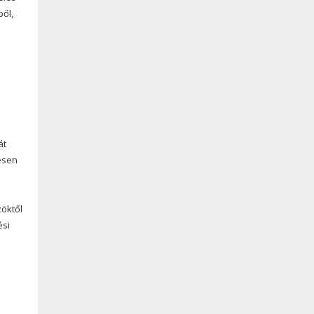
ből,
át
esen
zöktől
ési