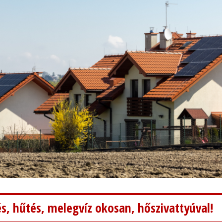
s, hűtés, melegvíz okosan, hőszivattyúval!