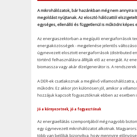
A mikrohálózatok, bár hazánkban még nem annyira i
megoldást nyújtanak. Az elosztó hálózattól elszigetelt
egységes, ellenálló és függetlenül is működni képes 
Az energiaszektorban a megújuló energiaforrások ter
energiaközösségek - megjelenése jelentős változásokat
úgynevezett elosztott energiaforrások (distributed 
történő felhasználásra állítják elő az energiát. Az en
biomassza vagy akár dízelgenerátor is. A rendszerek
A DER-ek csatlakoznak a meglévő villamoshálózatra, 
működni. Ez akkor jön különösen jól, amikor a villa
hozzájuk kapcsolt fogyasztóknak ebben az esetben is
Jó a környezetnek, jó a fogyasztónak
Az energiaellátás szempontjából még nagyobb bizton
egy úgynevezett mikrohálózatot alkotnak. Magyarorsz
több van belőlük bizonyítva, hogy mennyire előnyösek