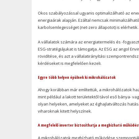
Okos szabályozással ugyanis optimalizálható az energ
energiaárak alapján. Ezáltal nemcsak minimalizálhat
karbolsemlegességet (net-zero állapotot) is elérhetik.
A vállalatok számára az energiatermelés és -fogyasz
ESG-stratégiájukat is támogatja. Az ESG az angol Envi
rövidítése, és azt a vállalatirányítási szempontrends
kérdéseket is megfelelően kezeli.
Egyre több helyen épülnek ki mikrohálózatok
Ahogy korábban már említettük, a mikrohálózatok haz
mint például a lakott területektől távol eső bánya- v
olyan helyeken, amelyeket az éghajlatváltozás hatása
viharoknak kitett helyszínek.
A megfelelő inverter biztosíthatja a megbízható működés
A mikrohálózatok megbízható működése szempontjából 