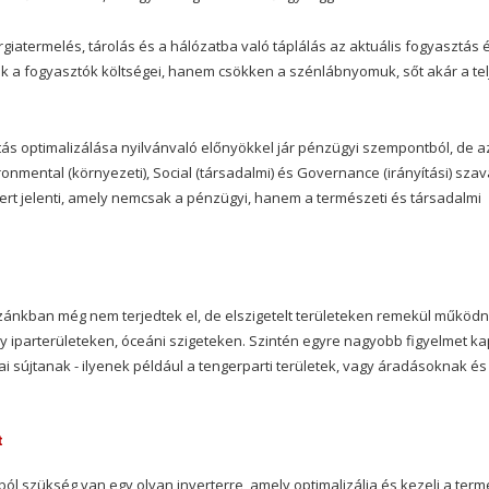
iatermelés, tárolás és a hálózatba való táplálás az aktuális fogyasztás 
ók a fogyasztók költségei, hanem csökken a szénlábnyomuk, sőt akár a tel
tás optimalizálása nyilvánvaló előnyökkel jár pénzügyi szempontból, de a
ronmental (környezeti), Social (társadalmi) és Governance (irányítási) sza
zert jelenti, amely nemcsak a pénzügyi, hanem a természeti és társadalmi
ánkban még nem terjedtek el, de elszigetelt területeken remekül működn
agy iparterületeken, óceáni szigeteken. Szintén egyre nagyobb figyelmet k
i sújtanak - ilyenek például a tengerparti területek, vagy áradásoknak és
t
szükség van egy olyan inverterre, amely optimalizálja és kezeli a term