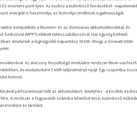
0 ES invertere pont ilyen. Az eszköz a különböző forrásokból - napelemek
zó energiát is hasznosítja, ez biztosítja rendkívüli rugalmasságát.
akkor kompatibilis a lítiumion- és az ólomsavas akkumulátorokkal, és
 funkcióval (MPPT) ellátott töltésszabályozóval. Hat egység köthető
óban, amelynek a legnagyobb kapacitása 30 kW. Ahogy a Growatt többi
yelet.
kumulátorával. Az alacsony feszültségű moduláris rendszer lítium-vasfoszf
rdekében, és modulonként 5 kWh teljesítményt nyújt. Egy csoportba össz
ást biztosít.
adásával párhuzamosan tölti az akkumulátort, amelyhez - a korábbi eszkö
rlőre. A rendszer a fogyasztók számára lehetővé teszi, különböző működ
sznosítást és tárolást.