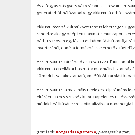
és a fogyasztás gyors változásait - a Growatt SPF 500
generátorból, hálózatból vagy akkumulátorból - szárma
Akkumulátor nélküli működtetése is lehetséges, ugyan
rendelkezik egy beépített maximális munkapont kereső
párhuzamosan egyfázisú és háromfázisú konfiguráci
inverterénél, ennél a terméknél is elérhető a távfelüg
Az SPF 5000 ES társítható a Growatt AXE lítiumion-ak
akkumulátorcellákat használ a maximális biztonság é
10 modul csatlakoztatható, ami 50 kWh tárolási kapacit
Az SPF 5000 ES a maximális névleges teljesítmény le
eltérően - nincs szükség külön napelemes töltésvezé
módok beállítását ezzel optimalizálva a napenergia ha
(Források:
Közgazdasági szemle
,
pv-magazine.com
)