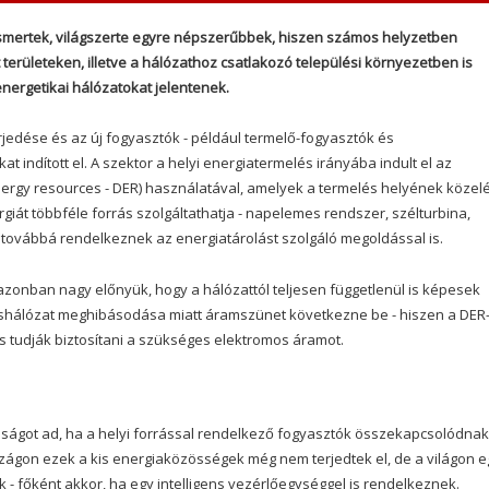
smertek, világszerte egyre népszerűbbek, hiszen számos helyzetben
 területeken, illetve a hálózathoz csatlakozó települési környezetben is
energetikai hálózatokat jelentenek.
jedése és az új fogyasztók - például termelő-fogyasztók és
 indított el. A szektor a helyi energiatermelés irányába indult el az
energy resources - DER) használatával, amelyek a termelés helyének köze
ergiát többféle forrás szolgáltathatja - napelemes rendszer, szélturbina,
 továbbá rendelkeznek az energiatárolást szolgáló megoldással is.
azonban nagy előnyük, hogy a hálózattól teljesen függetlenül is képesek
moshálózat meghibásodása miatt áramszünet következne be - hiszen a DER
 tudják biztosítani a szükséges elektromos áramot.
ságot ad, ha a helyi forrással rendelkező fogyasztók összekapcsolódnak
ágon ezek a kis energiaközösségek még nem terjedtek el, de a világon e
 - főként akkor, ha egy intelligens vezérlőegységgel is rendelkeznek.