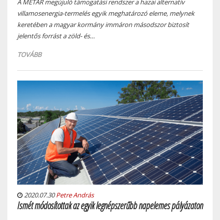
A METÁR megújuló támogatási rendszer a hazai alternatív
villamosenergia-termelés egyik meghatározó eleme, melynek
keretében a magyar kormány immáron másodszor biztosít
jelentős forrást a zöld- és…
TOVÁBB
2020.07.30
Petre András
Ismét módosítottak az egyik legnépszerűbb napelemes pályázaton