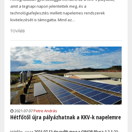
amit a tegnapi napon jelentettek meg, és a
technológiafejlesztés mellett napelemes rendszerek
kivitelezését is támogatta. Mind az…
TOVÁBB
2021.07.07
Petre András
Hétfőtől újra pályázhatnak a KKV-k napelemre
Hétfőn, azaz
2021.07.12-én nyílik meg a GINOP Plusz-1.2.1-21-