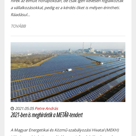
hírek az elmúlt hónapokban, de csak igen kevesen foglalkoztak
a vállalkozásokkal, pedig ez a kérdés őket is mélyen érintheti.
Ráadásul…
TOVÁBB
2021.05.05
Petre András
2021-ben is meghirdetik a METÁR-tendert
A Magyar Energetikai és Közmű-szabályozási Hivatal (MEKH)