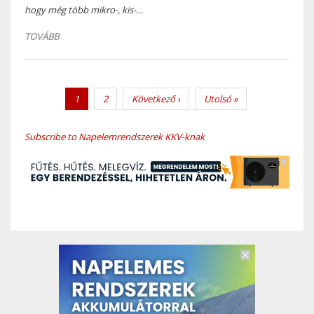
hogy még több mikro-, kis-…
TOVÁBB
Pagination
Current
1
Page
2
Next
Következő ›
Last
Utolsó »
page
page
page
Subscribe to Napelemrendszerek KKV-knak