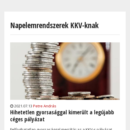
Skip
to
main
Napelemrendszerek KKV-knak
content
2021.07.13
Petre András
Hihetetlen gyorsasággal kimerült a legújabb
céges pályázat
Felfoghatatlan gyorsasággal merült ki az a KKV-s pályázat,