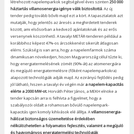
létrehozott napelemparkok segítségével éves szinten
250 000
háztartás villamosenergia-igénye válik biztosítottá
. Az új
tender pedig tovább bővíti majd ezt a kört. A tapasztalatok azt
mutatják, hogy jelentős az áresés a meghirdetett tenderek
között, ami elsősorban a kedvező ajánlatoknak és az erős
versenynek köszönhető. A tavalyi METÁR-tenderen például a
korábbihoz képest 47%-os árcsökkenést sikerült átlagosan
elérni. Szükség is van arra, hogy a napelemfarmok száma
dinamikusan növekedjen, hiszen Magyarország célul tűzte ki,
hogy energiatermelésének zömét (90%-át) az atomenergiára
és megújuló energiatermelésre (főként napelemparkokra)
alapozott technológiák adják majd. Az ezirányú fejlődés pedig
jól látható, hiszen a tavalyi év végén már
a napelem-kapacitás
elérte a 2000 MW-ot.
Horváth Péter János, a MEKH elnöke a
tender kapcsán arra is felhívta a figyelmet, hogy a
szabályozói oldalt a rohamosan bővülő napelempark-
kapacitás igen komoly kihívások elé állítja. A
villamosenergia-
hálózat biztonságos üzemeltetése érdekében
nélkülözhetetlen a folyamatos fejlesztés, valamint a megújuló
és hagyományos energiatermelési technológiák