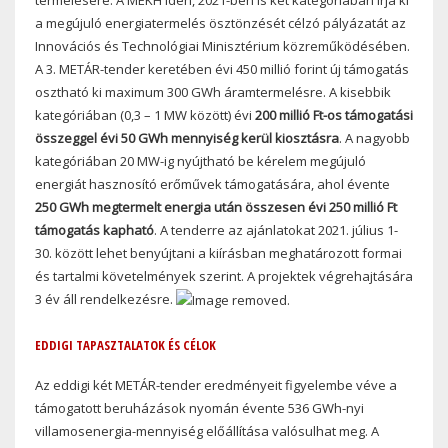
a megújuló energiatermelés ösztönzését célzó pályázatát az
Innovációs és Technológiai Minisztérium közreműködésében.
A 3. METÁR-tender keretében évi 450 millió forint új támogatás
osztható ki maximum 300 GWh áramtermelésre. A kisebbik
kategóriában (0,3 – 1 MW között) évi
200 millió Ft-os támogatási
összeggel évi 50 GWh mennyiség kerül kiosztásra
. A nagyobb
kategóriában 20 MW-ig nyújtható be kérelem megújuló
energiát hasznosító erőművek támogatására, ahol évente
250 GWh megtermelt energia után összesen évi 250 millió Ft
támogatás kapható
. A tenderre az ajánlatokat 2021. július 1-
30. között lehet benyújtani a kiírásban meghatározott formai
és tartalmi követelmények szerint. A projektek végrehajtására
3 év áll rendelkezésre.
EDDIGI TAPASZTALATOK ÉS CÉLOK
Az eddigi két METÁR-tender eredményeit figyelembe véve a
támogatott beruházások nyomán évente 536 GWh-nyi
villamosenergia-mennyiség előállítása valósulhat meg. A