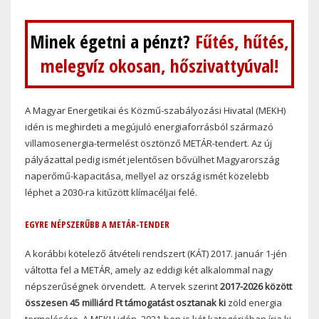
Minek égetni a pénzt?
Fűtés, hűtés,
melegvíz okosan, hőszivattyúval!
A Magyar Energetikai és Közmű-szabályozási Hivatal (MEKH)
idén is meghirdeti a megújuló energiaforrásból származó
villamosenergia-termelést ösztönző METÁR-tendert. Az új
pályázattal pedig ismét jelentősen bővülhet Magyarország
naperőmű-kapacitása, mellyel az ország ismét közelebb
léphet a 2030-ra kitűzött klímacéljai felé.
EGYRE NÉPSZERŰBB A METÁR-TENDER
A korábbi kötelező átvételi rendszert (KÁT) 2017. január 1-jén
váltotta fel a METÁR, amely az eddigi két alkalommal nagy
népszerűségnek örvendett. A tervek szerint
2017-2026 között
összesen 45 milliárd Ft támogatást osztanak ki
zöld energia
termelésére. A MEKH idén, 2021-ben is két kategóriában írja ki