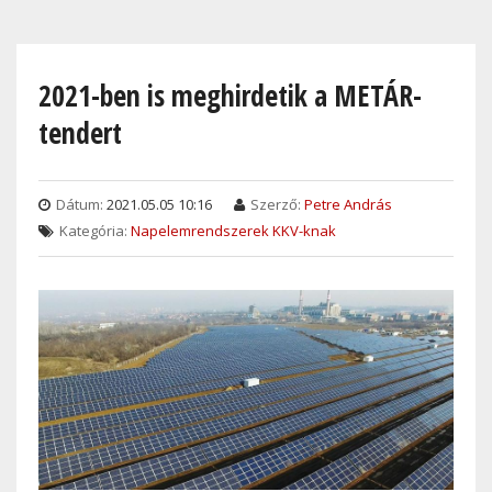
Skip
to
main
2021-ben is meghirdetik a METÁR-
content
tendert
Dátum:
2021.05.05 10:16
Szerző:
Petre András
Kategória:
Napelemrendszerek KKV-knak