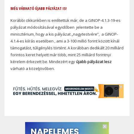
MÉG VÁRHATÓ ÚJABB PÁLYÁZAT IS!
Korábbi cikkünkben is említettük már, de a GINOP-4.1.3-19-es
pályázat módosításával egyidőben jelentette be a
minisztérium, hogy a kis pályázat „nagytestvére”, a GINOP-
4.1.4-es kiírás esetében , ami a 3-100 millió forint között kínál
támogatást, túligénylés történt. A korábban dedikált 20 milliárd
forintos keret helyett már több, mint 25 milliárd forintnyi
kérelem érkezett be. Mindezért egy
újabb pályázat lesz
várható a közeljövőben.