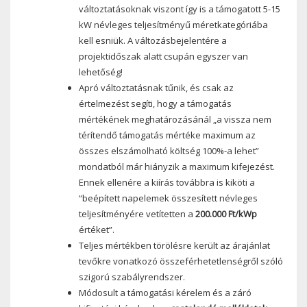
változtatásoknak viszont így is a támogatott 5-15
kW névleges teljesítményű méretkategóriába
kell esniük. A változásbejelentére a
projektidőszak alatt csupán egyszer van
lehetőség!
Apró változtatásnak tűnik, és csak az
értelmezést segíti, hogy a támogatás
mértékének meghatározásánál „a vissza nem
térítendő támogatás mértéke maximum az
összes elszámolható költség 100%-a lehet”
mondatból már hiányzik a maximum kifejezést.
Ennek ellenére a kiírás továbbra is kiköti a
“beépített napelemek összesített névleges
teljesítményére vetítetten a
200.000 Ft/kWp
értéket”.
Teljes mértékben törölésre került az árajánlat
tevőkre vonatkozó összeférhetetlenségről szóló
szigorú szabályrendszer.
Módosult a támogatási kérelem és a záró