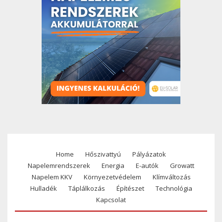
Home
Hőszivattyú
Pályázatok
Footer
Napelemrendszerek
Energia
E-autók
Growatt
menu
Napelem KKV
Környezetvédelem
Klímváltozás
Hulladék
Táplálkozás
Építészet
Technológia
Kapcsolat