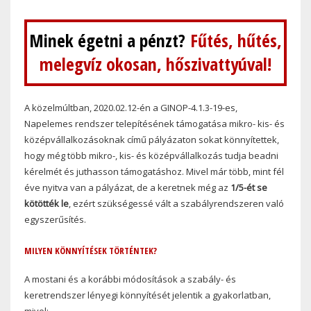
Minek égetni a pénzt?
Fűtés, hűtés,
melegvíz okosan, hőszivattyúval!
A közelmúltban, 2020.02.12-én a GINOP-4.1.3-19-es,
Napelemes rendszer telepítésének támogatása mikro- kis- és
középvállalkozásoknak című pályázaton sokat könnyítettek,
hogy még több mikro-, kis- és középvállalkozás tudja beadni
kérelmét és juthasson támogatáshoz. Mivel már több, mint fél
éve nyitva van a pályázat, de a keretnek még az
1/5-ét se
kötötték le
, ezért szükségessé vált a szabályrendszeren való
egyszerűsítés.
MILYEN KÖNNYÍTÉSEK TÖRTÉNTEK?
A mostani és a korábbi módosítások a szabály- és
keretrendszer lényegi könnyítését jelentik a gyakorlatban,
mivel: