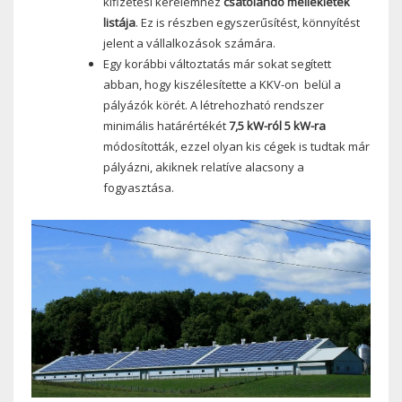
kifizetési kérelemhez
csatolandó mellékletek
listája
. Ez is részben egyszerűsítést, könnyítést
jelent a vállalkozások számára.
Egy korábbi változtatás már sokat segített
abban, hogy kiszélesítette a KKV-on belül a
pályázók körét. A létrehozható rendszer
minimális határértékét
7,5 kW-ról 5 kW-ra
módosították, ezzel olyan kis cégek is tudtak már
pályázni, akiknek relatíve alacsony a
fogyasztása.