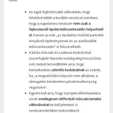
Az egyik legfontosabb változtatás, hogy
lehetővé tették a korábbi verzióval szemben,
hogy a napelemes rendszer
nem csak a
fejlesztendő épület tetőszerkezetén helyezhető
el
, hanem az már „az épülethez kötődő parkolók
árnyékoló építményeinek és az autóbeállók
tetőszerkezetén” is felszerelhető.
A kiírás műszaki és szakmai elvárásokat
összefoglaló fejezete ezidáig elég hosszú lista
volt, melyet lerövidítettek arra, hogy
kiemelkedően j
elentős kockázatnak
az számít,
ha „a megvalósítási helyszín nem alkalmas a
támogatási kérelemben jelzett tevékenység
végzésére”.
Figyelni kell arra, hogy a projekt előrehaladása
során
esetlegesen előforduló műszaki-tartalmi
változásokat
be kell jelenteni. A
rendszerméretben bekövetkező