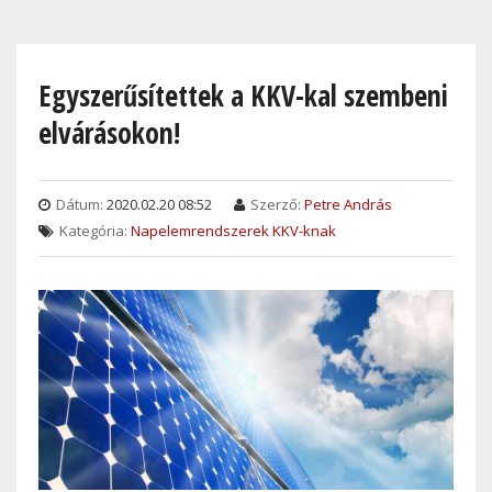
Skip
to
main
Egyszerűsítettek a KKV-kal szembeni
content
elvárásokon!
Dátum:
2020.02.20 08:52
Szerző:
Petre András
Kategória:
Napelemrendszerek KKV-knak