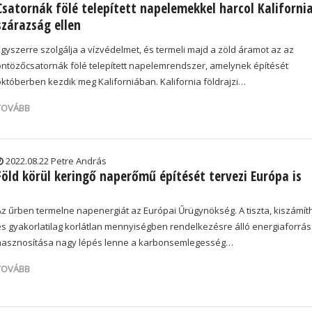
Csatornák fölé telepített napelemekkel harcol Kaliforni
szárazság ellen
Egyszerre szolgálja a vízvédelmet, és termeli majd a zöld áramot az az
öntözőcsatornák fölé telepített napelemrendszer, amelynek építését
októberben kezdik meg Kaliforniában. Kalifornia földrajzi…
TOVÁBB
2022.08.22 Petre András
Föld körül keringő naperőmű építését tervezi Európa is
Az űrben termelne napenergiát az Európai Űrügynökség. A tiszta, kiszámít
és gyakorlatilag korlátlan mennyiségben rendelkezésre álló energiaforrás
hasznosítása nagy lépés lenne a karbonsemlegesség…
TOVÁBB