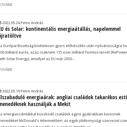
TOVÁBB
2022.05.24 Petre András
EU és Solar: kontinentális energiaátállás, napelemmel
újratöltve
Az Európai Bizottság kivételesen gyors előkészítés után nyilvánosságra h
300 milliárd eurós, azaz csaknem 115 ezer milliárd forintos tervét (RePowe
with Solar Energy), amellyel az EU már 2030…
TOVÁBB
2022.05.19 Petre András
Elszabaduló energiaárak: angliai családok takarékos est
menedéknek használják a Mekit
Az energiaszámlákkal küszködő családok egyre gyakrabban keresnek
menedéket McDonald's éttermekben; az egyik jótékonysági szervezet szer