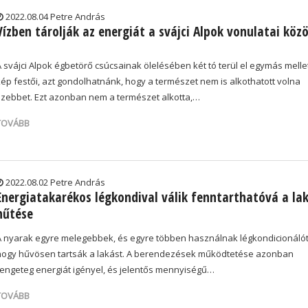
2022.08.04 Petre András
Vízben tárolják az energiát a svájci Alpok vonulatai köz
A svájci Alpok égbetörő csúcsainak ölelésében két tó terül el egymás mellet
kép festői, azt gondolhatnánk, hogy a természet nem is alkothatott volna
szebbet. Ezt azonban nem a természet alkotta,…
TOVÁBB
2022.08.02 Petre András
Energiatakarékos légkondival válik fenntarthatóvá a la
hűtése
A nyarak egyre melegebbek, és egyre többen használnak légkondicionálót
hogy hűvösen tartsák a lakást. A berendezések működtetése azonban
rengeteg energiát igényel, és jelentős mennyiségű…
TOVÁBB