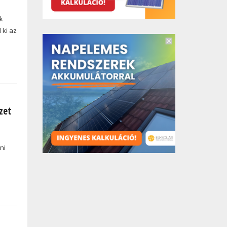
k
 ki az
zet
ni