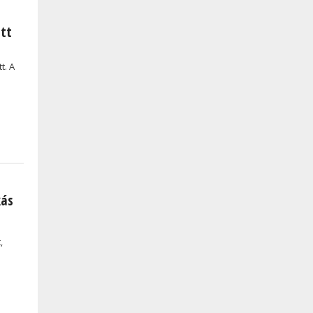
ött
t. A
kás
,