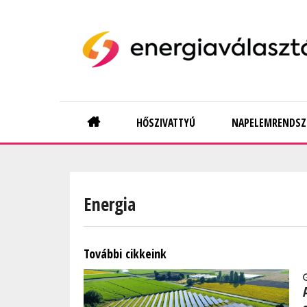
Skip
to
main
content
Main
HŐSZIVATTYÚ
NAPELEMRENDSZ
navigation
Energia
További cikkeink