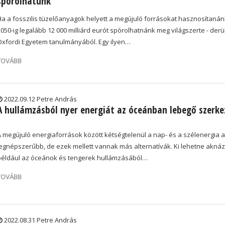
spórolhatunk
Ha a fosszilis tüzelőanyagok helyett a megújuló forrásokat hasznosítanán
050-ig legalább 12 000 milliárd eurót spórolhatnánk meg világszerte - derül
Oxfordi Egyetem tanulmányából. Egy ilyen…
TOVÁBB
2022.09.12 Petre András
A hullámzásból nyer energiát az óceánban lebegő szerke
A megújuló energiaforrások között kétségtelenül a nap- és a szélenergia a
legnépszerűbb, de ezek mellett vannak más alternatívák. Ki lehetne aknáz
például az óceánok és tengerek hullámzásából…
TOVÁBB
2022.08.31 Petre András