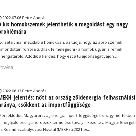
2022.07.06 Petre András
A kis homokszemek jelenthetik a megoldást egy nagy
problémára
Aki sétált már mezítláb a homokban, az tudja, hogy az apró szemek
kimondottan forróra tudnak felmelegedni - a homok ugyanis remek
energiatároló. Adódik a kérdés, hogy ezt a tulajdonságát vajon…
TOVÁBB
2022.06.13 Petre András
MEKH-jelentés: nőtt az ország zöldenergia-felhasználási
aránya, csökkent az importfüggősége
Mérséklődött Magyarország energiaimport-függősége és nagy mértékben 
a megújuló energiahordozók termelése tavaly – közölte a Magyar Energeti
és Közmű-szabályozási Hivatal (MEKH) a 2021-es…