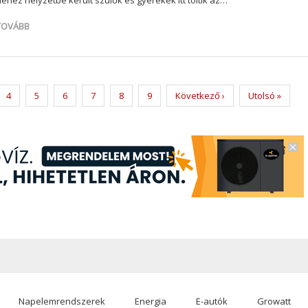
nehéz helyzetbe került szülők és gyerekek itt töltik az…
TOVÁBB
ent
Page
4
Page
5
Page
6
Page
7
Page
8
Page
9
Next
Következő ›
Last
Utolsó »
page
page
Napelemrendszerek
Energia
E-autók
Growatt