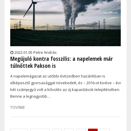
2022.01.05 Petre András
Megújuló kontra fosszilis: a napelemek már
túlnőttek Pakson is
A napelemágazat az utóbbi évtizedben hazánkban is
elképesztő gyorsasággal növekedett, és – 2016-ot kivéve – évi
két számjegyű volt a bővülés az új kapacitások telepítésében.
Benne a legnagyobb…
TOVÁBB
Pagination