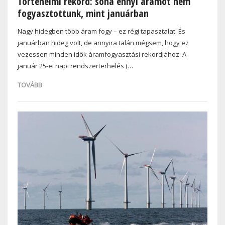
Történelmi rekord: soha ennyi áramot nem
fogyasztottunk, mint januárban
Nagy hidegben több áram fogy – ez régi tapasztalat. És
januárban hideg volt, de annyira talán mégsem, hogy ez
vezessen minden idők áramfogyasztási rekordjához. A
január 25-ei napi rendszerterhelés (…
TOVÁBB