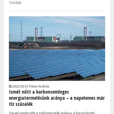
TOVÁBB
2022.03.01 Petre András
Ismét nőtt a karbonsemleges
energiatermelésünk aránya – a napelemes már
tíz százalék
Tavaly ismét nőtt a zöld energiák aránya. A hazai bruttó