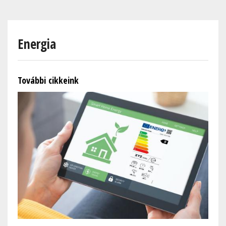
Skip
to
main
Energia
content
További cikkeink