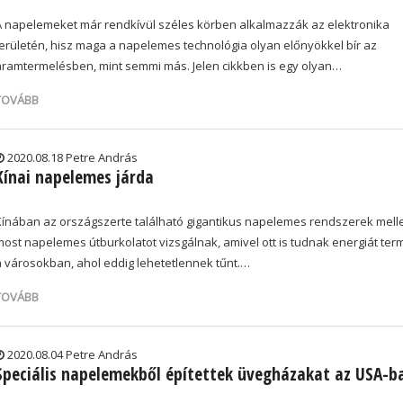
A napelemeket már rendkívül széles körben alkalmazzák az elektronika
területén, hisz maga a napelemes technológia olyan előnyökkel bír az
áramtermelésben, mint semmi más. Jelen cikkben is egy olyan…
TOVÁBB
2020.08.18 Petre András
Kínai napelemes járda
Kínában az országszerte található gigantikus napelemes rendszerek melle
most napelemes útburkolatot vizsgálnak, amivel ott is tudnak energiát ter
a városokban, ahol eddig lehetetlennek tűnt.…
TOVÁBB
2020.08.04 Petre András
Speciális napelemekből építettek üvegházakat az USA-b