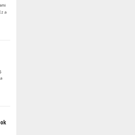
ami
Ez a
.
 a
yok