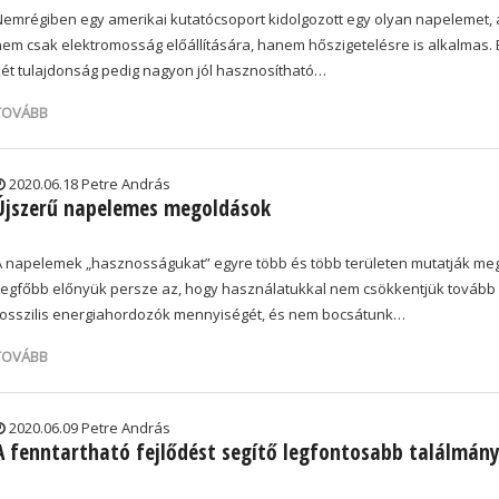
Nemrégiben egy amerikai kutatócsoport kidolgozott egy olyan napelemet, 
nem csak elektromosság előállítására, hanem hőszigetelésre is alkalmas. 
két tulajdonság pedig nagyon jól hasznosítható…
TOVÁBB
2020.06.18 Petre András
Újszerű napelemes megoldások
A napelemek „hasznosságukat” egyre több és több területen mutatják meg
Legfőbb előnyük persze az, hogy használatukkal nem csökkentjük tovább
fosszilis energiahordozók mennyiségét, és nem bocsátunk…
TOVÁBB
2020.06.09 Petre András
A fenntartható fejlődést segítő legfontosabb találmán