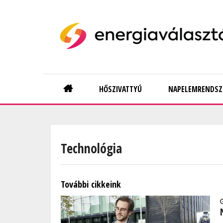
Skip
to
main
content
Main
HŐSZIVATTYÚ
NAPELEMRENDSZ
navigation
Technológia
További cikkeink