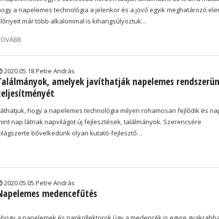
hogy a napelemes technológia a jelenkor és a jövő egyik meghatározó ele
Előnyeit már több alkalommal is kihangsúlyoztuk…
TOVÁBB
2020.05.18 Petre András
Találmányok, amelyek javíthatják napelemes rendszerü
teljesítményét
Láthatjuk, hogy a napelemes technológia milyen rohamosan fejlődik és na
mint nap látnak napvilágot új fejlesztések, találmányok. Szerencsére
világszerte bővelkedünk olyan kutató-fejlesztő…
2020.05.05 Petre András
Napelemes medencefűtés
Ahogy a napelemek és napkollektorok úgy a medencék is egyre gyakrabb