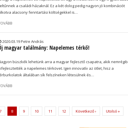
feltűnnek a családi házaknál. Ez a két dolog pedig nagyon jó kombinációt
alkotva alacsony fenntartási költségekkel is…
TOVÁBB
2020.03.19 Petre András
Új magyar találmány: Napelemes térkő!
Nagyon büszkék lehetünk arra a magyar fejlesztő csapatra, akik nemrégi
ifejlesztették a napelemes térkövet. Igen innovatív az ötlet, hisz a
térburkolatok általában sík felszíneken létesülnek és…
TOVÁBB
Page
7
Current
8
Page
9
Page
10
Page
11
Page
12
Next
Következő ›
Last
Utolsó »
page
page
page