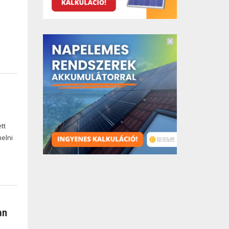
tt
melni
an