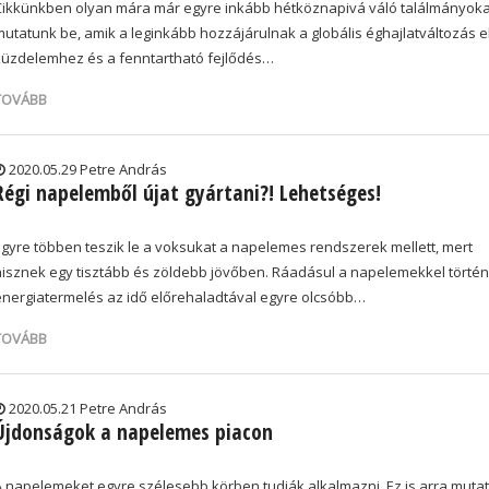
Cikkünkben olyan mára már egyre inkább hétköznapivá váló találmányoka
mutatunk be, amik a leginkább hozzájárulnak a globális éghajlatváltozás el
küzdelemhez és a fenntartható fejlődés…
TOVÁBB
2020.05.29 Petre András
Régi napelemből újat gyártani?! Lehetséges!
Egyre többen teszik le a voksukat a napelemes rendszerek mellett, mert
hisznek egy tisztább és zöldebb jövőben. Ráadásul a napelemekkel törté
energiatermelés az idő előrehaladtával egyre olcsóbb…
TOVÁBB
2020.05.21 Petre András
Újdonságok a napelemes piacon
A napelemeket egyre szélesebb körben tudják alkalmazni. Ez is arra mutat