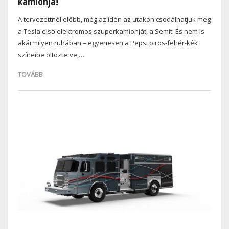
kamionja!
A tervezettnél előbb, még az idén az utakon csodálhatjuk meg
a Tesla első elektromos szuperkamionját, a Semit. És nem is
akármilyen ruhában – egyenesen a Pepsi piros-fehér-kék
színeibe öltöztetve,…
TOVÁBB