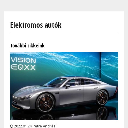
Skip
to
main
Elektromos autók
content
További cikkeink
2022.01.24 Petre András