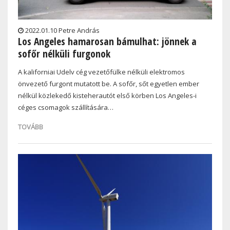
2022.01.10 Petre András
Los Angeles hamarosan bámulhat: jönnek a
sofőr nélküli furgonok
A kaliforniai Udelv cég vezetőfülke nélküli elektromos
önvezető furgont mutatott be. A sofőr, sőt egyetlen ember
nélkül közlekedő kisteherautót első körben Los Angeles-i
céges csomagok szállítására…
TOVÁBB