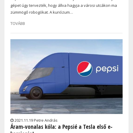
gépet úgy tervezték, hogy állva hagyja a városi utcákon ma
zümmögő robogókat. A kuriózum…
TOVÁBB
2021.11.19 Petre András
Áram-vonalas kóla: a Pepsié a Tesla első e-