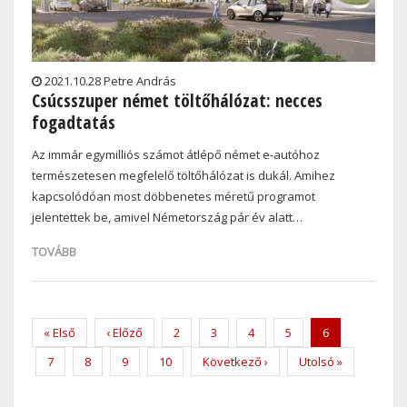
2021.10.28 Petre András
Csúcsszuper német töltőhálózat: necces
fogadtatás
Az immár egymilliós számot átlépő német e-autóhoz
természetesen megfelelő töltőhálózat is dukál. Amihez
kapcsolódóan most döbbenetes méretű programot
jelentettek be, amivel Németország pár év alatt…
TOVÁBB
Pagination
First
« Első
Previous
‹ Előző
Page
2
Page
3
Page
4
Page
5
Current
6
page
page
page
Page
7
Page
8
Page
9
Page
10
Next
Következő ›
Last
Utolsó »
page
page