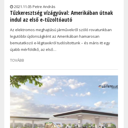
2021.11.05 Petre András
Tűzkeresztség vízágyúval: Amerikában útnak
indul az első e-tűzoltóautó
Az elektromos meghajtású járművekről szóló rovatunkban
legutóbbi újdonságként az Amerikában hamarosan
bemutatkozó e-légitaxikról tudósítottunk – és máris itt egy
újabb mérföldkő, az első…
TOVÁBB