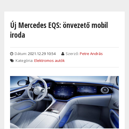
Skip
to
main
Új Mercedes EQS: önvezető mobil
content
iroda
Dátum:
2021.12.29 10:54
Szerző:
Petre András
Kategória:
Elektromos autók