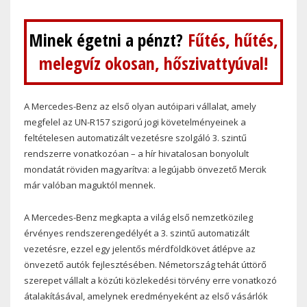
Minek égetni a pénzt?
Fűtés, hűtés,
melegvíz okosan, hőszivattyúval!
A Mercedes-Benz az első olyan autóipari vállalat, amely
megfelel az UN-R157 szigorú jogi követelményeinek a
feltételesen automatizált vezetésre szolgáló 3. szintű
rendszerre vonatkozóan – a hír hivatalosan bonyolult
mondatát röviden magyarítva: a legújabb önvezető Mercik
már valóban maguktól mennek.
A Mercedes-Benz megkapta a világ első nemzetközileg
érvényes rendszerengedélyét a 3. szintű automatizált
vezetésre, ezzel egy jelentős mérdföldkövet átlépve az
önvezető autók fejlesztésében. Németország tehát úttörő
szerepet vállalt a közúti közlekedési törvény erre vonatkozó
átalakításával, amelynek eredményeként az első vásárlók