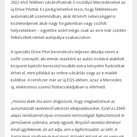
2022 első felében vásárolhatnak S-osztályú Mercedeseket az
új Drive Pilottal. Ez pedig lehetővé teszi, hogy feltételesen
automatizált üzemmódban, akár 60 km/h sebességgel is
közlekedjenek akár nagy forgalomban vagy zsúfolt
helyzetekben – egyelőre azért mégis csak az erre már szintén
felkészített német autópálya-szakaszokon.
A speciális Drive Pilot berendezés teljesen áttudja venni a
sofőr szerepét, aki immár utasként az autós irodává alakított
központi kijelzőn keresztül további extra kényelmi funkciókat
érhet el, mint például az online-vásárlás vagy az e-mailek
küldése. A rendszer már az új EQS-ekben, azaz a Mercedes
új, elektromos üzemű flottacsaládjában is elérhető.
„Hosszú évek óta azon dolgozunk, hogy megvalósítsuk az
automatizált vezetésről alkotott elképzelésünket. Ezzel a LiDAR-
alapú rendszerrel olyan innovatív technológiát fejlesztettünk ki
járműveink számára, amely egyedi, fényűző vezetési élményt
kínál ügyfeleinek, és azt adja, ami a legfontosabb: az időt. A
hatóságok jóváhagyásával most áttörést értünk el: mi vagyunk