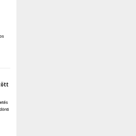
mos
tött
zetés
dönti