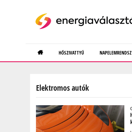
Skip
to
main
content
Main
HŐSZIVATTYÚ
NAPELEMRENDSZ
navigation
Elektromos autók