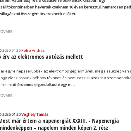
Három, vadonatúj Tesla Roadsterre bukkantak Kínában. Egy
szállítókonténerben hevertek csaknem 10 éven keresztül, hamarosan ped
sillagászati összegért árverezhetik el őket.
…
TOVÁBB
2020.04.29
Petre András
6 érv az elektromos autózás mellett
Bár egyre népszerűbbek az elektromos gépjárművek, mégis szükség van a
hogy eloszlassunk néhány tévhitet, és bemutassuk azokat a szempontoka
amik miatt
érdemes elgondolkodni egy e-…
TOVÁBB
2026.01.20
Véghely Tamás
Most már értem a napenergiát XXXIII. - Napenergia
mindenképpen – napelem minden képen 2. rész