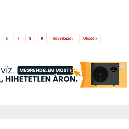
…
ge
Page
6
Page
7
Page
8
Page
9
Next
Következő ›
Last
Utolsó »
page
page