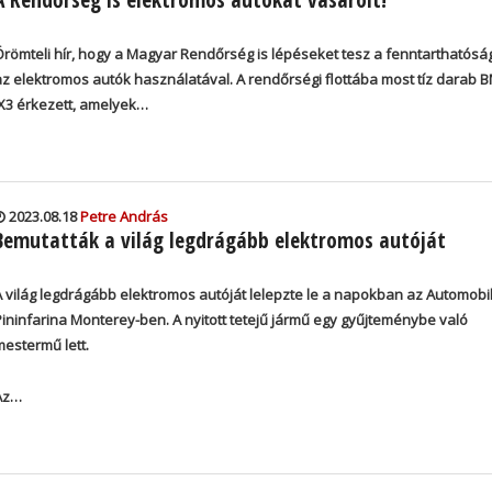
Örömteli hír, hogy a Magyar Rendőrség is lépéseket tesz a fenntarthatóság
az elektromos autók használatával.
A rendőrségi flottába most tíz darab
iX3 érkezett, amelyek…
2023.08.18
Petre András
Bemutatták a világ legdrágább elektromos autóját
A világ legdrágább elektromos autóját lelepzte le a napokban az Automobil
Pininfarina Monterey-ben. A nyitott tetejű jármű egy gyűjteménybe való
mestermű lett.
Az…