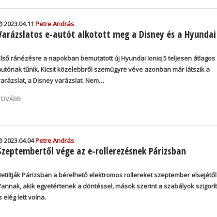
2023.04.11
Petre András
Varázslatos e-autót alkotott meg a Disney és a Hyundai
Első ránézésre a napokban bemutatott új Hyundai Ioniq 5 teljesen átlagos
autónak tűnik. Kicsit közelebbről szemügyre véve azonban már látszik a
varázslat, a Disney varázslat. Nem…
TOVÁBB
2023.04.04
Petre András
Szeptembertől vége az e-rollerezésnek Párizsban
Betiltják Párizsban a bérelhető elektromos rollereket szeptember elsejétől
Vannak, akik egyetértenek a döntéssel, mások szerint a szabályok szigorí
s elég lett volna.