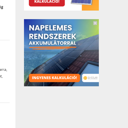
ig
rra,
t,