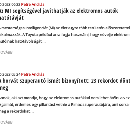
2023.06.22
Petre András
Az MI segítségével javíthatják az elektromos autók
hatótávját
 mesterséges intelligenciát (MI) az élet egyre több területén előszeretettel
alkalmazzák. A Toyota például arra fogja használni, hogy növelje elektro
autóinak hatótávolságát.…
TOVÁBB
2023.05.24
Petre András
A horvát szuperautó ismét bizonyított: 23 rekordot dön
meg
Annak, aki azt mondja, hogy az elektromos autókkal nem lehet átélni a ve
izgalmát, érdemes egy pillantást vetnie a Rimac szuperautójára, ami sorra 
meg a rekordokat.
…
TOVÁBB