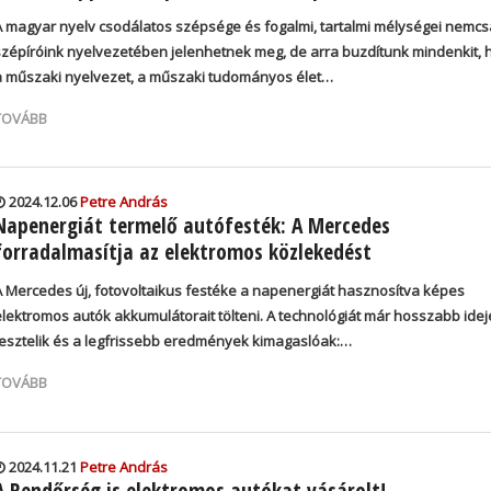
A magyar nyelv csodálatos szépsége és fogalmi, tartalmi mélységei nemc
szépíróink nyelvezetében jelenhetnek meg, de arra buzdítunk mindenkit, 
a műszaki nyelvezet, a műszaki tudományos élet…
TOVÁBB
2024.12.06
Petre András
Napenergiát termelő autófesték: A Mercedes
forradalmasítja az elektromos közlekedést
A Mercedes új, fotovoltaikus festéke a napenergiát hasznosítva képes
elektromos autók akkumulátorait tölteni. A technológiát már hosszabb idej
tesztelik és a legfrissebb eredmények kimagaslóak:…
TOVÁBB
2024.11.21
Petre András
A Rendőrség is elektromos autókat vásárolt!