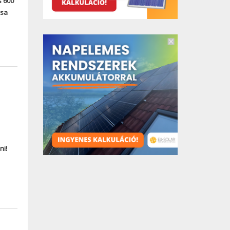
s 600
ssa
–
ni!