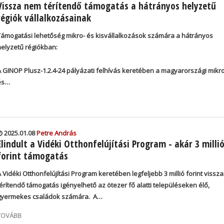
Vissza nem térítendő támogatás a hátrányos helyzetű
régiók vállalkozásainak
Támogatási lehetőség mikro- és kisvállalkozások számára a hátrányos
helyzetű régiókban:
A GINOP Plusz-1.2.4-24 pályázati felhívás keretében a magyarországi mikro
és…
2025.01.08
Petre András
Elindult a Vidéki Otthonfelújítási Program - akár 3 milli
forint támogatás
 Vidéki Otthonfelújítási Program keretében legfeljebb 3 millió forint vissz
térítendő támogatás igényelhető az ötezer fő alatti településeken élő,
gyermekes családok számára.
A…
TOVÁBB