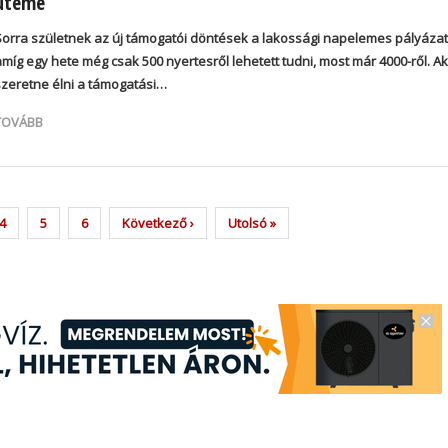
üteme
Sorra születnek az új támogatói döntések a lakossági napelemes pályáza
amíg egy hete még csak 500 nyertesről lehetett tudni, most már 4000-ről. Ak
szeretne élni a támogatási…
TOVÁBB
Page
4
Page
5
Page
6
Next
Következő ›
Last
Utolsó »
page
page