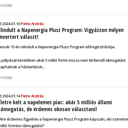
TOVÁBB
2024.01.16
Petre András
Elindult a Napenergia Plusz Program: Vigyázzon milyen
invertert választ!
Január 15-én elindult a Napenergia Plusz Program előregisztrációja.
A pályázat keretében akár
5 millió forint vissza nem térítendő támogatás
t
kaphatnak a háztartások…
TOVÁBB
2024.01.14
Petre András
Életre kelt a napelemes piac: akár 5 milliós állami
támogatás, de érdemes okosan választani!
Mire érdemes figyelnie a Napenergia Plusz Program kapcsán, aki szeretne
illió forintos támogatást?