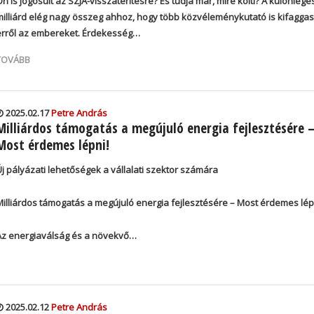
n is jogosult az SZJA-visszatérítésre? És tudja már, mire költi? A különlege
milliárd elég nagy összeg ahhoz, hogy több közvéleménykutató is kifagga
erről az embereket. Érdekesség…
TOVÁBB
2025.02.17
Petre András
Milliárdos támogatás a megújuló energia fejlesztésére 
Most érdemes lépni!
Új pályázati lehetőségek a vállalati szektor számára
Milliárdos támogatás a megújuló energia fejlesztésére – Most érdemes lép
Az energiaválság és a növekvő…
2025.02.12
Petre András