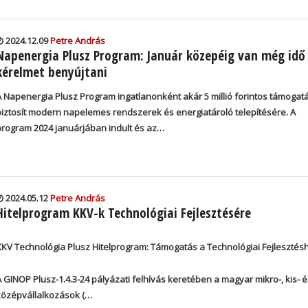
2024.12.09
Petre András
Napenergia Plusz Program: Január közepéig van még idő
kérelmet benyújtani
A Napenergia Plusz Program ingatlanonként akár 5 millió forintos támogat
biztosít modern napelemes rendszerek és energiatároló telepítésére. A
program 2024 januárjában indult és az…
2024.05.12
Petre András
Hitelprogram KKV-k Technológiai Fejlesztésére
KKV Technológia Plusz Hitelprogram: Támogatás a Technológiai Fejlesztés
A GINOP Plusz-1.4.3-24 pályázati felhívás keretében a magyar mikro-, kis- é
középvállalkozások (…