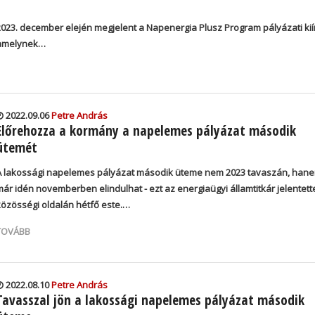
2023. december elején megjelent a Napenergia Plusz Program pályázati kií
amelynek…
2022.09.06
Petre András
Előrehozza a kormány a napelemes pályázat második
ütemét
A lakossági napelemes pályázat második üteme nem 2023 tavaszán, han
már idén novemberben elindulhat - ezt az energiaügyi államtitkár jelentett
közösségi oldalán hétfő este.…
TOVÁBB
2022.08.10
Petre András
Tavasszal jön a lakossági napelemes pályázat második