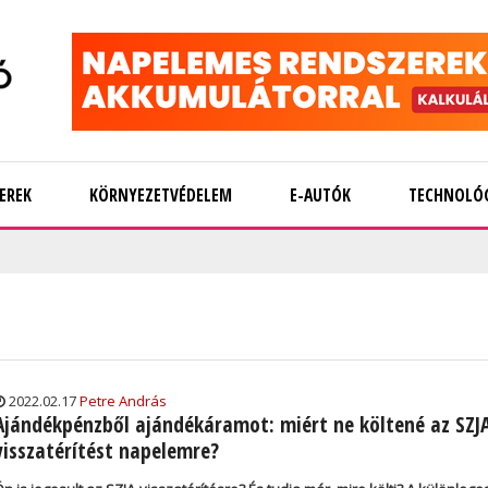
EREK
KÖRNYEZETVÉDELEM
E-AUTÓK
TECHNOLÓ
2022.02.17
Petre András
Ajándékpénzből ajándékáramot: miért ne költené az SZJ
visszatérítést napelemre?