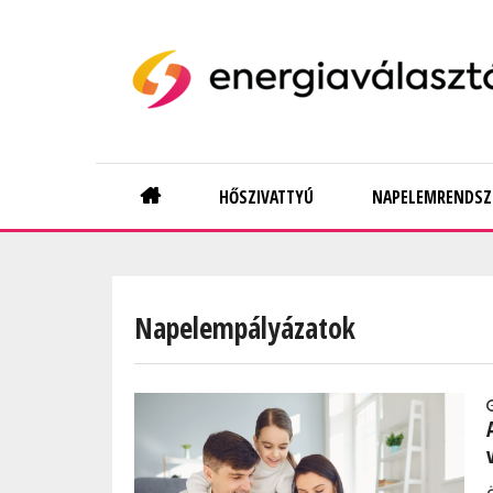
Skip
to
main
content
Main
HŐSZIVATTYÚ
NAPELEMRENDSZ
navigation
Napelempályázatok