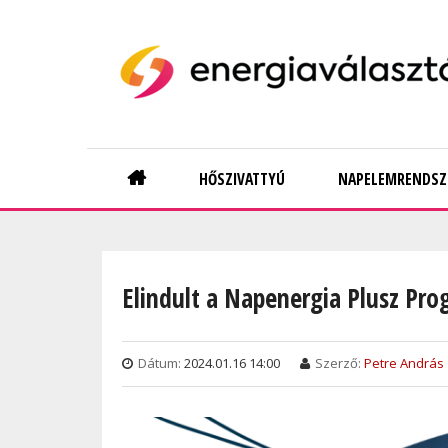
Skip
to
main
content
Main
HŐSZIVATTYÚ
NAPELEMRENDSZ
navigation
Elindult a Napenergia Plusz Pro
Dátum:
2024.01.16 14:00
Szerző:
Petre András