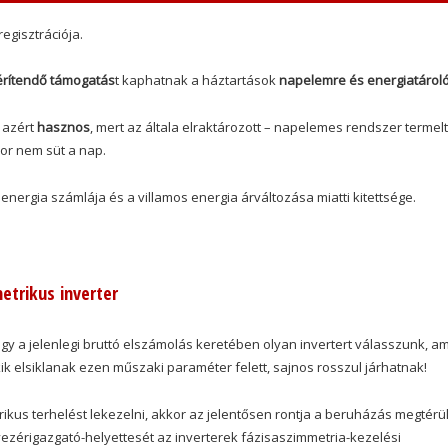
egisztrációja.
 térítendő támogatás
t kaphatnak a háztartások
napelemre és energiatárol
 azért
hasznos
, mert az általa elraktározott – napelemes rendszer termelt
kor nem süt a nap.
nergia számlája és a villamos energia árváltozása miatti kitettsége.
trikus inverter
gy a jelenlegi bruttó elszámolás keretében olyan invertert válasszunk, am
ik elsiklanak ezen műszaki paraméter felett, sajnos rosszul járhatnak!
ikus terhelést lekezelni, akkor az jelentősen rontja a beruházás megtérü
ezérigazgató-helyettesét az inverterek fázisaszimmetria-kezelési