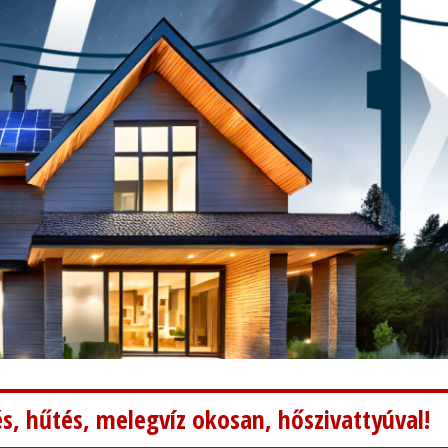
s, hűtés, melegvíz okosan, hőszivattyúval!