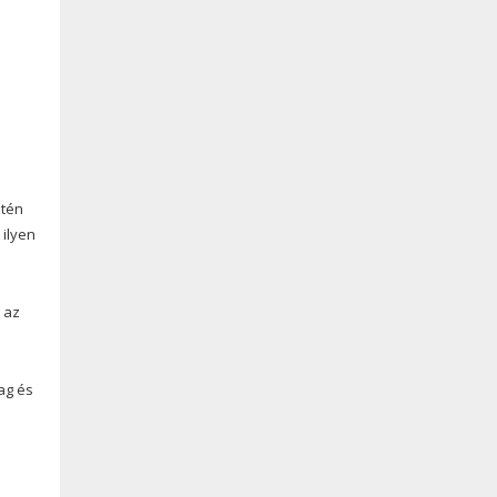
etén
 ilyen
 az
ag és