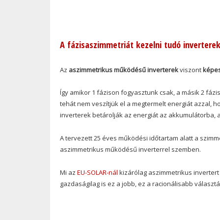
A fázisaszimmetriát kezelni tudó invertere
Az
aszimmetrikus működésű inverterek
viszont
képes
Így amikor 1 fázison fogyasztunk csak, a másik 2 fázis
tehát nem veszítjük el a megtermelt energiát azzal, h
inverterek betárolják az energiát az akkumulátorba, 
A tervezett 25 éves működési időtartam alatt a szimm
aszimmetrikus működésű inverterrel szemben.
Mi az
EU-SOLAR-nál
kizárólag aszimmetrikus inverte
gazdaságilag is ez a jobb, ez a racionálisabb választá