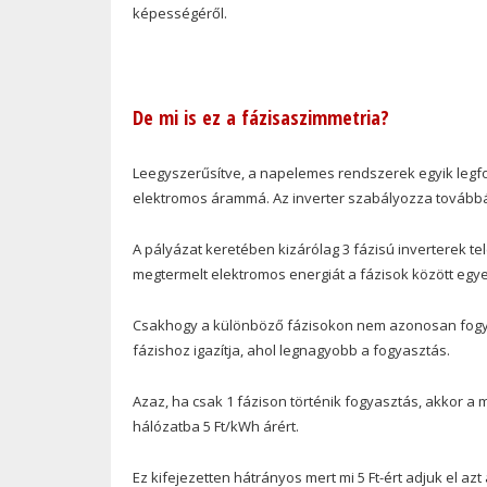
képességéről.
De mi is ez a fázisaszimmetria?
Leegyszerűsítve, a napelemes rendszerek egyik legfo
elektromos árammá. Az inverter szabályozza továbbá a
A pályázat keretében kizárólag 3 fázisú inverterek te
megtermelt elektromos energiát a fázisok között egyen
Csakhogy a különböző fázisokon nem azonosan fogyas
fázishoz igazítja, ahol legnagyobb a fogyasztás.
Azaz, ha csak 1 fázison történik fogyasztás, akkor a 
hálózatba 5 Ft/kWh árért.
Ez kifejezetten hátrányos mert mi 5 Ft-ért adjuk el azt