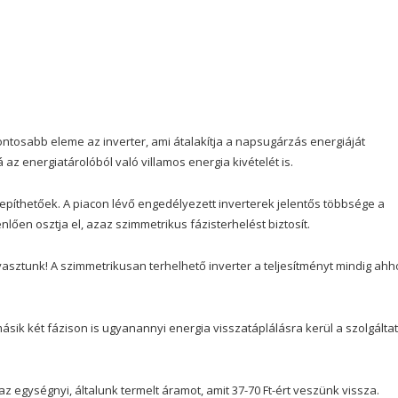
ntosabb eleme az inverter, ami átalakítja a napsugárzás energiáját
z energiatárolóból való villamos energia kivételét is.
lepíthetőek. A piacon lévő engedélyezett inverterek jelentős többsége a
lően osztja el, azaz szimmetrikus fázisterhelést biztosít.
ztunk! A szimmetrikusan terhelhető inverter a teljesítményt mindig ahh
másik két fázison is ugyanannyi energia visszatáplálásra kerül a szolgáltat
 az egységnyi, általunk termelt áramot, amit 37-70 Ft-ért veszünk vissza.