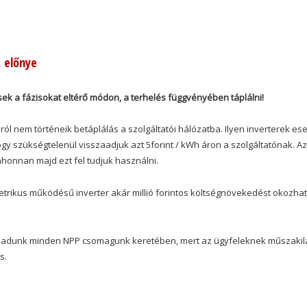
k előnye
ek a fázisokat eltérő módon, a terhelés függvényében táplálni!
ról nem történeik betáplálás a szolgáltatói hálózatba. Ilyen inverterek es
ogy szükségtelenül visszaadjuk azt 5forint / kWh áron a szolgáltatónak. Az
ahonnan majd ezt fel tudjuk használni.
etrikus működésű inverter akár millió forintos költségnövekedést okozhat
rt adunk minden NPP csomagunk keretében, mert az ügyfeleknek műszakil
s.