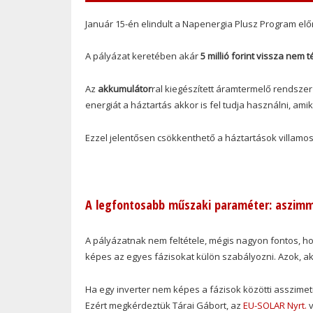
Január 15-én elindult a Napenergia Plusz Program előr
A pályázat keretében akár
5 millió forint vissza nem
Az
akkumulátor
ral kiegészített áramtermelő rendszer
energiát a háztartás akkor is fel tudja használni, ami
Ezzel jelentősen csökkenthető a háztartások villamose
A legfontosabb műszaki paraméter: aszimme
A pályázatnak nem feltétele, mégis nagyon fontos, ho
képes az egyes fázisokat külön szabályozni. Azok, ak
Ha egy inverter nem képes a fázisok közötti asszimetr
Ezért megkérdeztük Tárai Gábort, az
EU-SOLAR Nyrt.
v