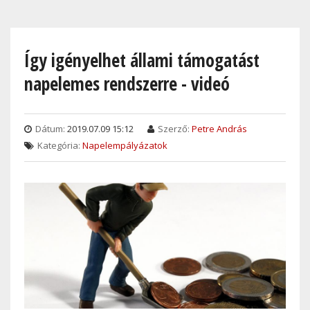
Skip
to
main
Így igényelhet állami támogatást
content
napelemes rendszerre - videó
Dátum:
2019.07.09 15:12
Szerző:
Petre András
Kategória:
Napelempályázatok