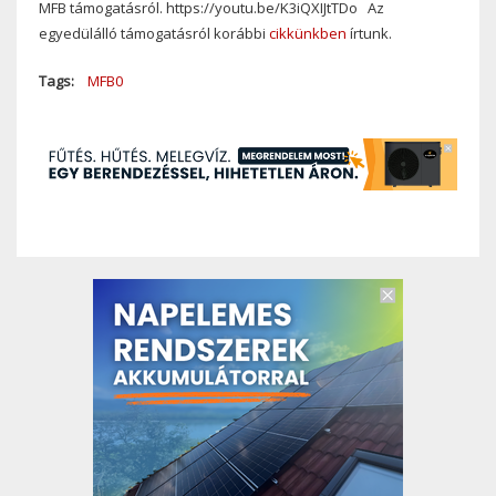
MFB támogatásról. https://youtu.be/K3iQXIJtTDo Az
egyedülálló támogatásról korábbi
cikkünkben
írtunk.
Tags
MFB0