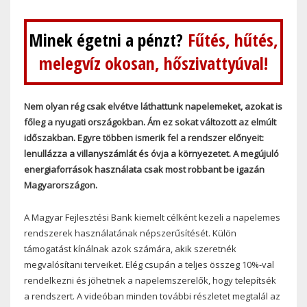
Minek égetni a pénzt?
Fűtés, hűtés,
melegvíz okosan, hőszivattyúval!
Nem olyan rég csak elvétve láthattunk napelemeket, azokat is
főleg a nyugati országokban. Ám ez sokat változott az elmúlt
időszakban. Egyre többen ismerik fel a rendszer előnyeit:
lenullázza a villanyszámlát és óvja a környezetet. A megújuló
energiaforrások használata csak most robbant be igazán
Magyarországon.
A Magyar Fejlesztési Bank kiemelt célként kezeli a napelemes
rendszerek használatának népszerűsítését. Külön
támogatást kínálnak azok számára, akik szeretnék
megvalósítani terveiket. Elég csupán a teljes összeg 10%-val
rendelkezni és jöhetnek a napelemszerelők, hogy telepítsék
a rendszert. A videóban minden további részletet megtalál az