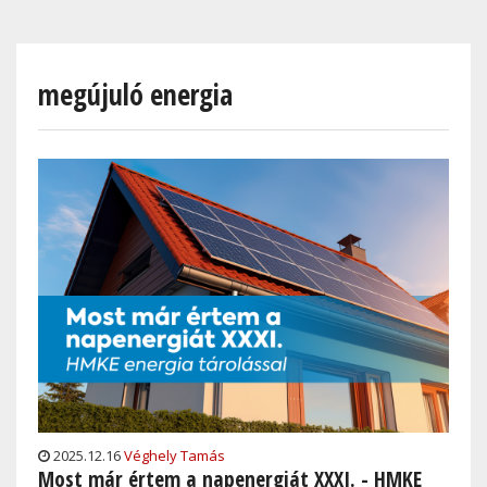
Skip
to
main
megújuló energia
content
2025.12.16
Véghely Tamás
Most már értem a napenergiát XXXI. - HMKE