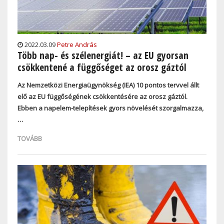
2022.03.09
Petre András
Több nap- és szélenergiát! – az EU gyorsan
csökkentené a függőséget az orosz gáztól
Az Nemzetközi Energiaügynökség (IEA) 10 pontos tervvel állt
elő az EU függőségének csökkentésére az orosz gáztól.
Ebben a napelem-telepítések gyors növelését szorgalmazza,
…
TOVÁBB