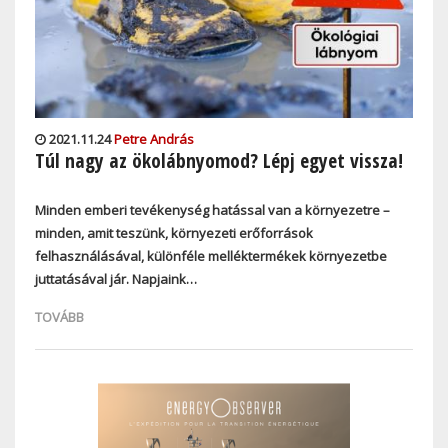
2021.11.24
Petre András
Túl nagy az ökolábnyomod? Lépj egyet vissza!
Minden emberi tevékenység hatással van a környezetre –
minden, amit teszünk, környezeti erőforrások
felhasználásával, különféle melléktermékek környezetbe
juttatásával jár. Napjaink…
TOVÁBB