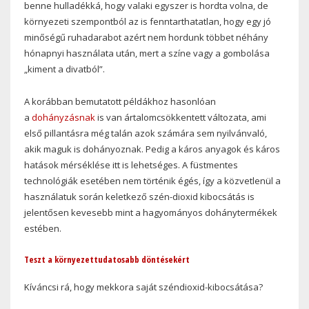
benne hulladékká, hogy valaki egyszer is hordta volna, de
környezeti szempontból az is fenntarthatatlan, hogy egy jó
minőségű ruhadarabot azért nem hordunk többet néhány
hónapnyi használata után, mert a színe vagy a gombolása
„kiment a divatból”.
A korábban bemutatott példákhoz hasonlóan
a
dohányzásnak
is van ártalomcsökkentett változata, ami
első pillantásra még talán azok számára sem nyilvánvaló,
akik maguk is dohányoznak. Pedig a káros anyagok és káros
hatások mérséklése itt is lehetséges. A füstmentes
technológiák esetében nem történik égés, így a közvetlenül a
használatuk során keletkező szén-dioxid kibocsátás is
jelentősen kevesebb mint a hagyományos dohánytermékek
estében.
Teszt a környezettudatosabb döntésekért
Kíváncsi rá, hogy mekkora saját széndioxid-kibocsátása?