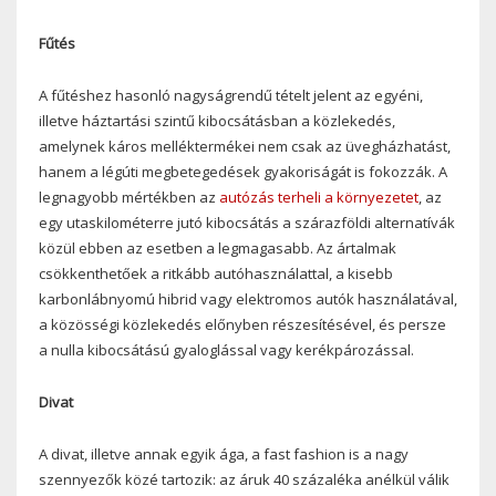
Fűtés
A fűtéshez hasonló nagyságrendű tételt jelent az egyéni,
illetve háztartási szintű kibocsátásban a közlekedés,
amelynek káros melléktermékei nem csak az üvegházhatást,
hanem a légúti megbetegedések gyakoriságát is fokozzák. A
legnagyobb mértékben az
autózás terheli a környezetet
, az
egy utaskilométerre jutó kibocsátás a szárazföldi alternatívák
közül ebben az esetben a legmagasabb. Az ártalmak
csökkenthetőek a ritkább autóhasználattal, a kisebb
karbonlábnyomú hibrid vagy elektromos autók használatával,
a közösségi közlekedés előnyben részesítésével, és persze
a nulla kibocsátású gyaloglással vagy kerékpározással.
Divat
A divat, illetve annak egyik ága, a fast fashion is a nagy
szennyezők közé tartozik: az áruk 40 százaléka anélkül válik