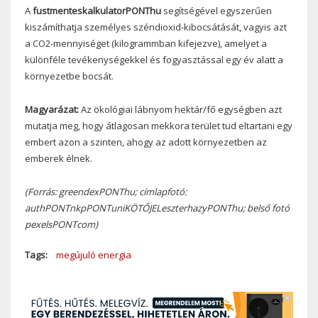
A
fustmenteskalkulatorPONThu
segítségével egyszerűen
kiszámíthatja személyes széndioxid-kibocsátását, vagyis azt
a CO2-mennyiséget (kilogrammban kifejezve), amelyet a
különféle tevékenységekkel és fogyasztással egy év alatt a
környezetbe bocsát.
Magyarázat:
Az ökológiai lábnyom hektár/fő egységben azt
mutatja meg, hogy átlagosan mekkora terület tud eltartani egy
embert azon a szinten, ahogy az adott környezetben az
emberek élnek.
(Forrás: greendexPONThu;
címlapfotó:
authPONTnkpPONTuniKÖTŐJELeszterhazyPONThu;
belső fotó
pexelsPONTcom)
Tags
megújuló energia