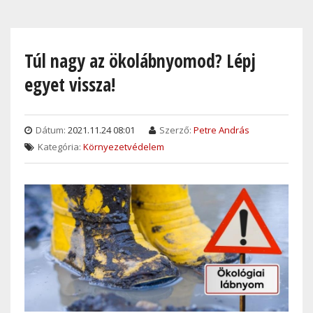
Skip
to
main
Túl nagy az ökolábnyomod? Lépj
content
egyet vissza!
Dátum:
2021.11.24 08:01
Szerző:
Petre András
Kategória:
Környezetvédelem