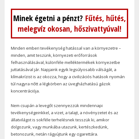
Minek égetni a pénzt?
Fűtés, hűtés,
melegvíz okosan, hőszivattyúval!
Minden emberi tevékenység hatással van a környezetre –
minden, amit teszünk, környezeti erőforrások
felhasználásával, különféle melléktermékek környezetbe
juttatásával jár. Napjaink egyik legsúlyosabb válságát, a
klímakrízist is az okozza, hogy a civilizációs hatások nyomán
túl nagyra nőtt a légkörben az üvegházhatású gázok
koncentrációja.
Nem csupán a levegőt szennyezzük mindennapi
tevékenységeinkkel, a vizet, a talajt, a növényzetet és az
állatvilágot is sokféle terhelésnek tesszük ki, amikor
dolgozunk, vagy munkába utazunk, kertészkedünk,
betonozunk, netán rágyújtunk egy cigarettára.