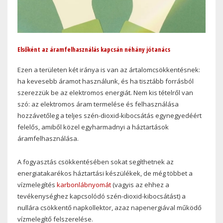
Elsőként az áramfelhasználás kapcsán néhány jótanács
Ezen a területen két iránya is van az ártalomcsökkentésnek:
ha kevesebb áramot használunk, és ha tisztább forrásból
szerezzük be az elektromos energiát. Nem kis tételről van
szó: az elektromos áram termelése és felhasználása
hozzávetőleg a teljes szén-dioxid-kibocsátás egynegyedéért
felelős, amiből közel egyharmadnyi a háztartások
áramfelhasználása.
A fogyasztás csökkentésében sokat segíthetnek az
energiatakarékos háztartási készülékek, de még többet a
vízmelegítés
karbonlábnyomát
(vagyis az ehhez a
tevékenységhez kapcsolódó szén-dioxid-kibocsátást) a
nullára csökkentő napkollektor, azaz napenergiával működő
vízmelegítő felszerelése.