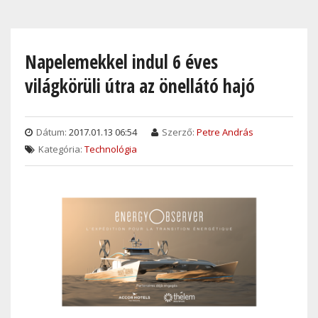
Skip
to
main
Napelemekkel indul 6 éves
content
világkörüli útra az önellátó hajó
Dátum:
2017.01.13 06:54
Szerző:
Petre András
Kategória:
Technológia