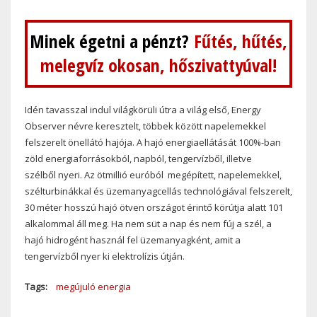
Minek égetni a pénzt?
Fűtés, hűtés,
melegvíz okosan, hőszivattyúval!
Idén tavasszal indul világkörüli útra a világ első, Energy
Observer névre keresztelt, többek között napelemekkel
felszerelt önellátó hajója. A hajó energiaellátását 100%-ban
zöld energiaforrásokból, napból, tengervízből, illetve
szélből nyeri. Az ötmillió euróból megépített, napelemekkel,
szélturbinákkal és üzemanyagcellás technológiával felszerelt,
30 méter hosszú hajó ötven országot érintő körútja alatt 101
alkalommal áll meg. Ha nem süt a nap és nem fúj a szél, a
hajó hidrogént használ fel üzemanyagként, amit a
tengervízből nyer ki elektrolízis útján.
Tags
megújuló energia