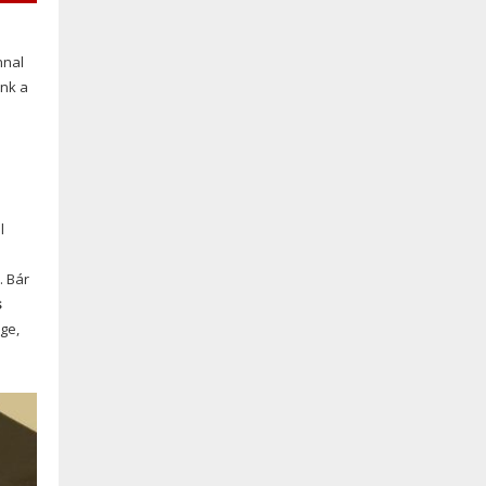
nnal
unk a
l
. Bár
s
ge,