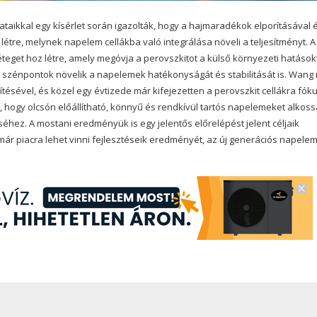
aikkal egy kísérlet során igazolták, hogy a hajmaradékok elporításával 
étre, melynek napelem cellákba való integrálása növeli a teljesítményt. A
teget hoz létre, amely megóvja a perovszkitot a külső környezeti hatások
 a szénpontok növelik a napelemek hatékonyságát és stabilitását is. Wang
tésével, és közel egy évtizede már kifejezetten a perovszkit cellákra fók
a, hogy olcsón előállítható, könnyű és rendkívül tartós napelemeket alkos
éhez. A mostani eredményük is egy jelentős előrelépést jelent céljaik
ár piacra lehet vinni fejlesztéseik eredményét, az új generációs napelem