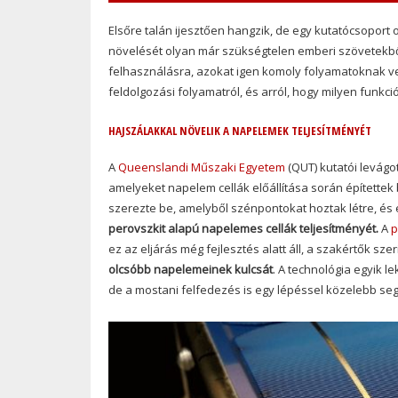
Elsőre talán ijesztően hangzik, de egy kutatócsoport 
növelését olyan már szükségtelen emberi szövetekből
felhasználásra, azokat igen komoly folyamatoknak ve
feldolgozási folyamatról, és arról, hogy milyen funkc
HAJSZÁLAKKAL NÖVELIK A NAPELEMEK TELJESÍTMÉNYÉT
A
Queenslandi Műszaki Egyetem
(QUT) kutatói levágo
amelyeket napelem cellák előállítása során építette
szerezte be, amelyből szénpontokat hoztak létre, és
perovszkit alapú napelemes cellák teljesítményét.
A
p
ez az eljárás még fejlesztés alatt áll, a szakértők szer
olcsóbb napelemeinek kulcsát
. A technológia egyik 
de a mostani felfedezés is egy lépéssel közelebb segí