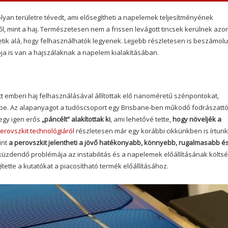
olyan területre tévedt, ami elősegítheti a napelemek teljesítményének
, mint a haj. Természetesen nem a frissen levágott tincsek kerülnek azo
tik alá, hogy felhasználhatók legyenek. Lejjebb részletesen is beszámol
iója is van a hajszálaknak a napelem kialakításában.
tt emberi haj felhasználásával állítottak elő nanoméretű szénpontokat,
k be. Az alapanyagot a tudóscsoport egy Brisbane-ben működő fodrászattó
 egy igen erős
„páncélt” alakítottak ki
, ami lehetővé tette,
hogy növeljék a
erovszkit technológiáról
részletesen már egy korábbi cikkünkben is írtunk
int
a perovszkit jelentheti a jövő hatékonyabb, könnyebb, rugalmasabb é
leküzdendő problémája az instabilitás és a napelemek előállításának költsé
tette a kutatókat a piacosítható termék előállításához.