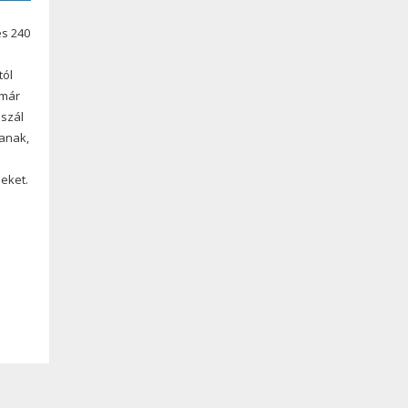
és 240
tól
 már
uszál
sanak,
eket.