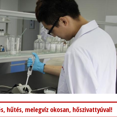
s, hűtés, melegvíz okosan, hőszivattyúval!