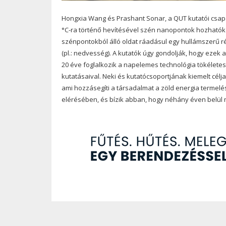
Hongxia Wang és Prashant Sonar, a QUT kutatói csapat
°C-ra történő hevítésével szén nanopontok hozhatók l
szénpontokból álló oldat ráadásul egy hullámszerű ré
(pl.: nedvesség). A kutatók úgy gondolják, hogy ezek
20 éve foglalkozik a napelemes technológia tökéletesí
kutatásaival. Neki és kutatócsoportjának kiemelt célj
ami hozzásegíti a társadalmat a zöld energia termelés
elérésében, és bízik abban, hogy néhány éven belül m