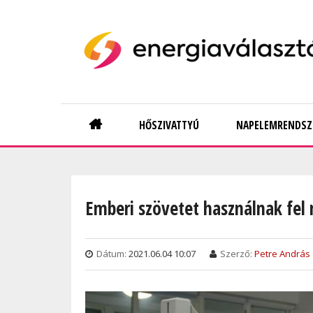
Skip
to
main
content
Main
HŐSZIVATTYÚ
NAPELEMRENDSZ
navigation
Emberi szövetet használnak fel 
Dátum:
2021.06.04 10:07
Szerző:
Petre András