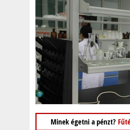
Minek égetni a pénzt?
Fűté