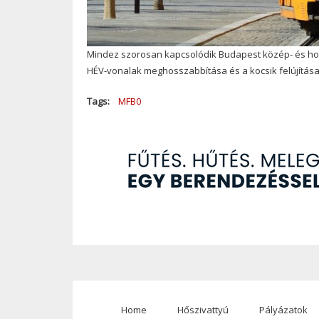
Mindez szorosan kapcsolódik Budapest közép- és hossz
HÉV-vonalak meghosszabbítása és a kocsik felújítása,
Tags
MFB0
Home
Hőszivattyú
Pályázatok