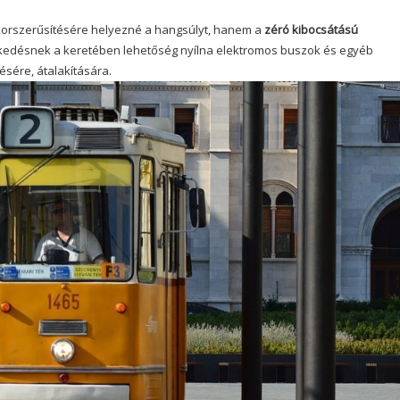
 korszerűsítésére helyezné a hangsúlyt, hanem a
zéró kibocsátású
kedésnek a keretében lehetőség nyílna elektromos buszok és egyéb
sére, átalakítására.