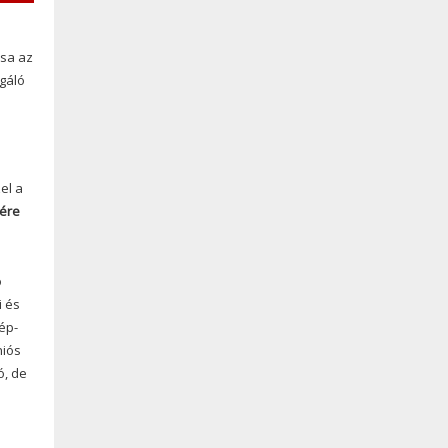
sa az
gáló
el a
sére
ó
i és
ép-
niós
ó, de