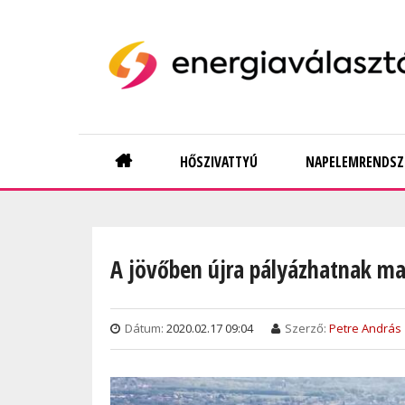
Skip
to
main
content
Main
HŐSZIVATTYÚ
NAPELEMRENDSZ
navigation
A jövőben újra pályázhatnak ma
Dátum:
2020.02.17 09:04
Szerző:
Petre András