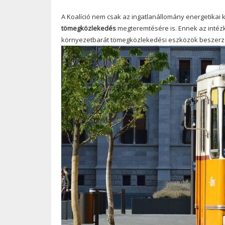
A Koalíció nem csak az ingatlanállomány energetikai
tömegközlekedés
megteremtésére is. Ennek az intéz
környezetbarát tömegközlekedési eszközök beszerzé