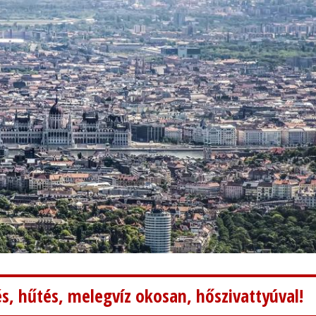
s, hűtés, melegvíz okosan, hőszivattyúval!