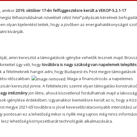
a, amikor
2019. október 17-én felfüggesztésre került a VEKOP-5.2.1-17
rgia felhasználásának növelését célzó hitel”
pályázati kérelmek befogadá
 olyan kijelentést tettek, hogy a jövőben az energiahatékonyságot szol
tni kívánják.
cióját, amin keresztül a támogatások igénybe vehetők lesznek majd. Brüssz
intettel úgy véli, hogy
továbbra is nagy szükség van napelemek telepíté
ak a félelmeknek hangot adni, hogy Budapest és Pest megye támogatások
ztési időszakban.
Maga a finanszírozás a napelemes
zisán keresztül jönne. A feltételezés szerint olyan támogatási konstrukci
vagy intézmény
jön létre, ahová közvetlenül fordulhatnak majd a lakosság
ások igénylése érdekében. Ugyanakkor kiemelésre került az is, hogy a Köz
Pest megye 2021-től továbbra is jóval kevesebb/alacsonyabb intenzitású u
ogy pontosan ez a lehetőség mikor is nyílik meg sajnos még nincs informáci
 lesz lehetőség környezetbarát technológiák alkalmazására.