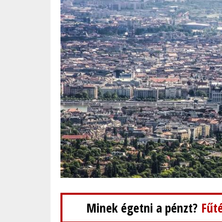
Minek égetni a pénzt?
Fűté