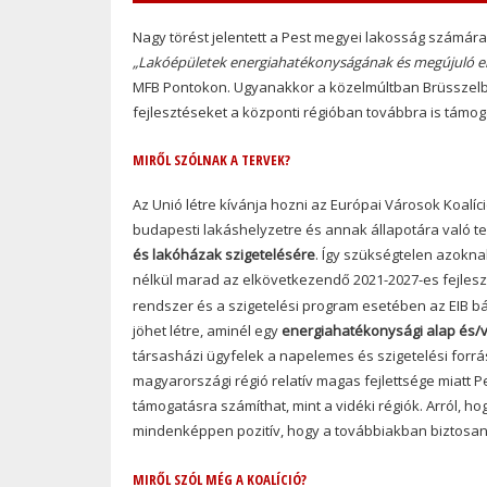
Nagy törést jelentett a Pest megyei lakosság számár
„Lakóépületek energiahatékonyságának és megújuló ene
MFB Pontokon. Ugyanakkor a közelmúltban Brüsszelben
fejlesztéseket a központi régióban továbbra is támoga
MIRŐL SZÓLNAK A TERVEK?
Az Unió létre kívánja hozni az Európai Városok Koalí
budapesti lakáshelyzetre és annak állapotára való tek
és lakóházak szigetelésére
. Így szükségtelen azokn
nélkül marad az elkövetkezendő 2021-2027-es fejles
rendszer és a szigetelési program esetében az EIB bá
jöhet létre, aminél egy
energiahatékonysági alap és/
társasházi ügyfelek a napelemes és szigetelési forr
magyarországi régió relatív magas fejlettsége miatt 
támogatásra számíthat, mint a vidéki régiók. Arról, h
mindenképpen pozitív, hogy a továbbiakban biztosan
MIRŐL SZÓL MÉG A KOALÍCIÓ?