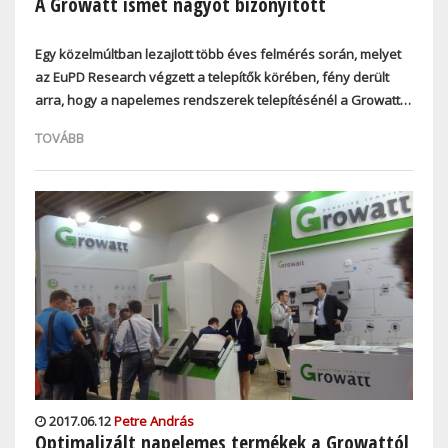
A Growatt ismét nagyot bizonyított
Egy közelmúltban lezajlott több éves felmérés során, melyet
az EuPD Research végzett a telepítők körében, fény derült
arra, hogy a napelemes rendszerek telepítésénél
a
Growatt…
TOVÁBB
2017.06.12
Petre András
Optimalizált napelemes termékek a Growattól