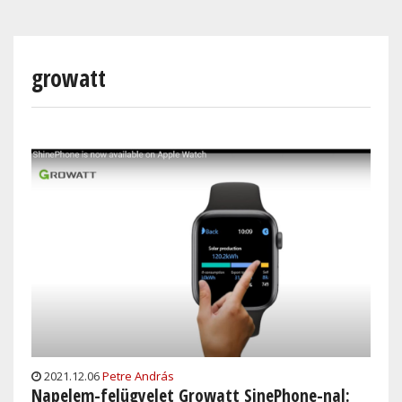
Skip
to
main
growatt
content
2021.12.06
Petre András
Napelem-felügyelet Growatt SinePhone-nal: