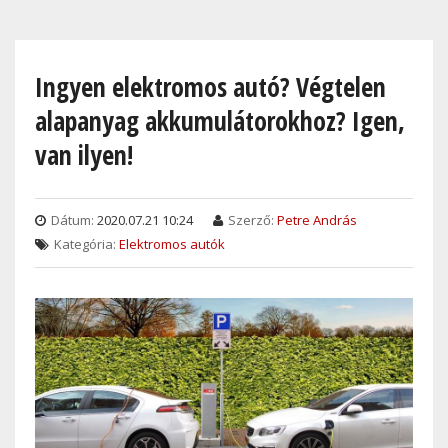
Skip
to
main
Ingyen elektromos autó? Végtelen
content
alapanyag akkumulátorokhoz? Igen,
van ilyen!
Dátum:
2020.07.21 10:24
Szerző:
Petre András
Kategória:
Elektromos autók