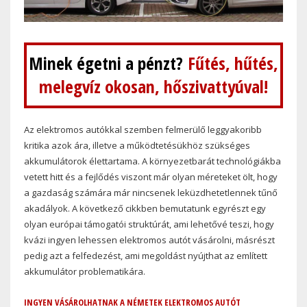
Minek égetni a pénzt?
Fűtés, hűtés,
melegvíz okosan, hőszivattyúval!
Az elektromos autókkal szemben felmerülő leggyakoribb
kritika azok ára, illetve a működtetésükhöz szükséges
akkumulátorok élettartama. A környezetbarát technológiákba
vetett hitt és a fejlődés viszont már olyan méreteket ölt, hogy
a gazdaság számára már nincsenek leküzdhetetlennek tűnő
akadályok. A következő cikkben bemutatunk egyrészt egy
olyan európai támogatói struktúrát, ami lehetővé teszi, hogy
kvázi ingyen lehessen elektromos autót vásárolni, másrészt
pedig azt a felfedezést, ami megoldást nyújthat az említett
akkumulátor problematikára.
INGYEN VÁSÁROLHATNAK A NÉMETEK ELEKTROMOS AUTÓT