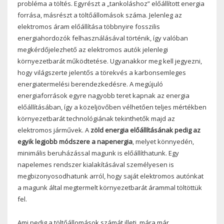
probléma a töltés. Egyrészt a „tankoláshoz” előállított energia
forrása, másrészt a töltőállomások száma. Jelenleg az
elektromos áram előállítása többnyire fosszilis
energiahordozók felhasználásával történik, így valóban
megkérdőjelezhető az elektromos autók jelenlegi
környezetbarát működtetése. Ugyanakkor meg kell jegyezni,
hogy világszerte jelentős a törekvés a karbonsemleges
energiatermelési berendezkedésre. A megújuló
energiaforrások egyre nagyobb teret kapnak az energia
előállításában, így a közeljövőben vélhetően teljes mértékben
környezetbarát technológiának tekinthetők majd az
elektromos járművek. A
zöld energia előállításának pedig az
egyik legjobb módszere a napenergia
, melyet könnyedén,
minimális beruházással magunk is előállíthatunk. Egy
napelemes rendszer kialakításával személyesen is
megbizonyosodhatunk arról, hogy saját elektromos autónkat
a magunk által megtermelt környezetbarát árammal töltöttük
fel.
Ami pedig a töltőállomások számát illeti, mára már