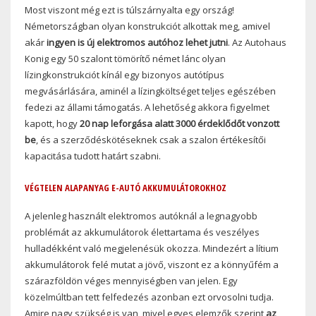
Most viszont még ezt is túlszárnyalta egy ország!
Németországban olyan konstrukciót alkottak meg, amivel
akár
ingyen is új elektromos autóhoz lehet jutni
. Az Autohaus
Konig egy 50 szalont tömörítő német lánc olyan
lízingkonstrukciót kínál egy bizonyos autótípus
megvásárlására, aminél a lízingköltséget teljes egészében
fedezi az állami támogatás. A lehetőség akkora figyelmet
kapott, hogy
20 nap leforgása alatt 3000 érdeklődőt vonzott
be
, és a szerződéskötéseknek csak a szalon értékesítői
kapacitása tudott határt szabni.
VÉGTELEN ALAPANYAG E-AUTÓ AKKUMULÁTOROKHOZ
A jelenleg használt elektromos autóknál a legnagyobb
problémát az akkumulátorok élettartama és veszélyes
hulladékként való megjelenésük okozza. Mindezért a lítium
akkumulátorok felé mutat a jövő, viszont ez a könnyűfém a
szárazföldön véges mennyiségben van jelen. Egy
közelmúltban tett felfedezés azonban ezt orvosolni tudja.
Amire nagy szükség is van, mivel egyes elemzők szerint
az