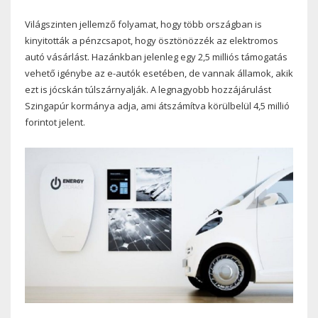
Világszinten jellemző folyamat, hogy több országban is
kinyitották a pénzcsapot, hogy ösztönözzék az elektromos
autó vásárlást. Hazánkban jelenleg egy 2,5 milliós támogatás
vehető igénybe az e-autók esetében, de vannak államok, akik
ezt is jócskán túlszárnyalják. A legnagyobb hozzájárulást
Szingapúr kormánya adja, ami átszámítva körülbelül 4,5 millió
forintot jelent.