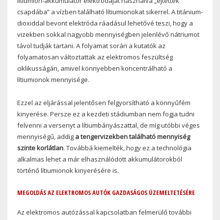
lítiumion-akkumulátor elektródáját használva „ejtették
csapdába” a vízben található lítiumionokat sikerrel. A titánium-
dioxiddal bevont elektróda ráadásul lehetővé teszi, hogy a
vizekben sokkal nagyobb mennyiségben jelenlévő nátriumot
távol tudják tartani. A folyamat során a kutatók az
folyamatosan változtattak az elektromos feszültség
ciklikusságán, amivel könnyebben koncentrálható a
lítiumionok mennyisége.
Ezzel az eljárással jelentősen felgyorsítható a könnyűfém
kinyerése. Persze ez a kezdeti stádiumban nem fogja tudni
felvenni a versenyt a lítiumbányászattal, de míg utóbbi véges
mennyiségű, addig
a tengervizekben található mennyiség
szinte korlátlan
. Továbbá kiemelték, hogy ez a technológia
alkalmas lehet a már elhasználódott akkumulátorokból
történő lítiumionok kinyerésére is.
MEGOLDÁS AZ ELEKTROMOS AUTÓK GAZDASÁGOS ÜZEMELTETÉSÉRE
Az elektromos autózással kapcsolatban felmerülő további