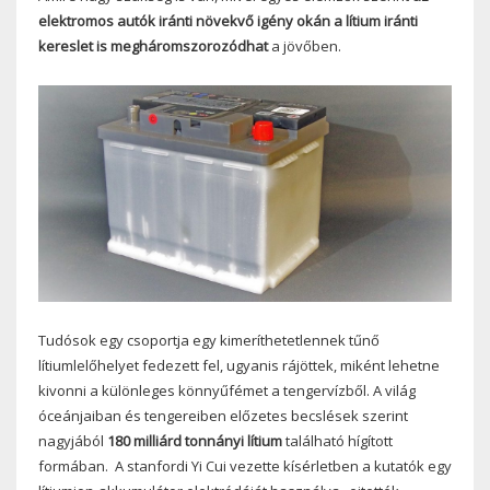
elektromos autók iránti növekvő igény okán a lítium iránti
kereslet is megháromszorozódhat
a jövőben.
Tudósok egy csoportja egy kimeríthetetlennek tűnő
lítiumlelőhelyet fedezett fel, ugyanis rájöttek, miként lehetne
kivonni a különleges könnyűfémet a tengervízből. A világ
óceánjaiban és tengereiben előzetes becslések szerint
nagyjából
180 milliárd tonnányi lítium
található hígított
formában. A stanfordi Yi Cui vezette kísérletben a kutatók egy