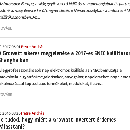
z Intersolar Europe, a világ egyik vezető kiállítása a napenergiaipar és partne
számára, mely évente kerül megrendezésre Németországban, a müncheni M
kiállítóközpontban.
Az…
TOVÁBB
2017.06.01
Petre András
A Growatt sikeres megjelenése a 2017-es SNEC kiállításo
Shanghaiban
A legprofesszionálisabb nap elektromos kiállítás az SNEC bemutatja a
fotovoltaikus gyártási megoldásokat, anyagokat, napelemeket, napeleme
alkalmazással kapcsolatos termékeket, modulokat, illetve…
TOVÁBB
2016.08.26
Petre András
Te tudod, hogy miért a Growatt invertert érdemes
választani?