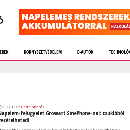
EREK
KÖRNYEZETVÉDELEM
E-AUTÓK
TECHNOLÓ
2021.12.06
Petre András
Napelem-felügyelet Growatt SinePhone-nal: csuklóból
vezérelheted!