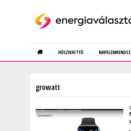
Skip
to
main
content
Main
HŐSZIVATTYÚ
NAPELEMRENDSZ
navigation
growatt