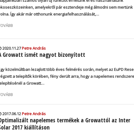
Napjainkban számos olyan új funkciót érhetünk el és használhatunk
okoseszközeinken, amelyekről pár esztendeje még álmodni sem mertünk
volna. Így akár már otthonunk energiafelhasználását,…
TOVÁBB
2020.11.27
Petre András
A Growatt ismét nagyot bizonyított
Egy közelmúltban lezajlott több éves felmérés során, melyet az EuPD Res
végzett a telepítők körében, fény derült arra, hogy a napelemes rendszer
telepítésénél
a
Growatt…
TOVÁBB
2017.06.12
Petre András
Optimalizált napelemes termékek a Growattól az Inter
Solar 2017 kiállításon