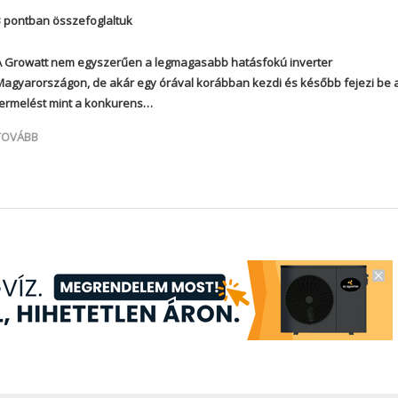
3 pontban összefoglaltuk
A Growatt nem egyszerűen a legmagasabb hatásfokú inverter
Magyarországon, de akár egy órával korábban kezdi és később fejezi be 
termelést mint a konkurens…
TOVÁBB