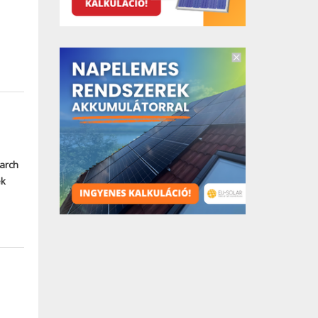
earch
ek