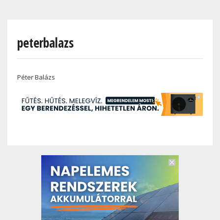
Skip
to
main
peterbalazs
content
Péter Balázs