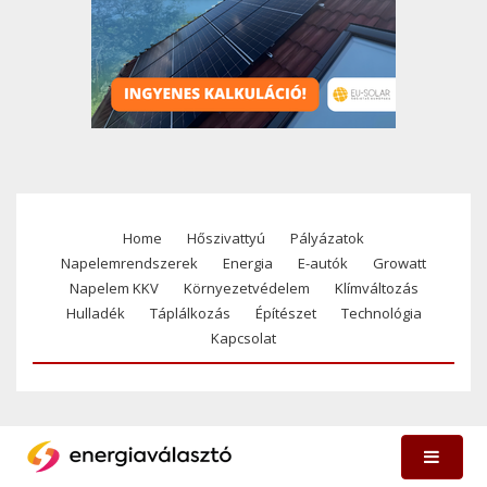
Home
Hőszivattyú
Pályázatok
Footer
Napelemrendszerek
Energia
E-autók
Growatt
menu
Napelem KKV
Környezetvédelem
Klímváltozás
Hulladék
Táplálkozás
Építészet
Technológia
Kapcsolat